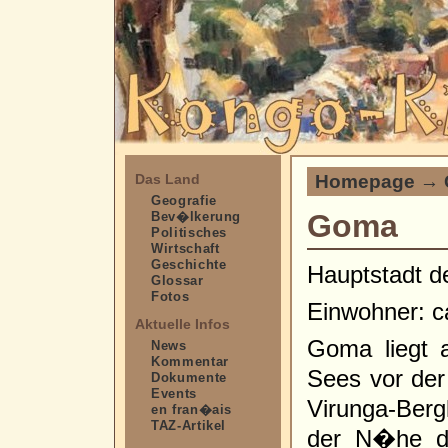
Homepage
→
Das Land
Geografie
Goma
Bev�lkerung
Politisches
Wirtschaft
Geschichte
Hauptstadt d
Glossar
Fotos
Einwohner: c
Aktuelle Infos
Goma liegt 
News
Kommentar
Sees vor der
Dokumente
Events
Virunga-Berg
en fran�ais
TAZ-Artikel
der N�he de