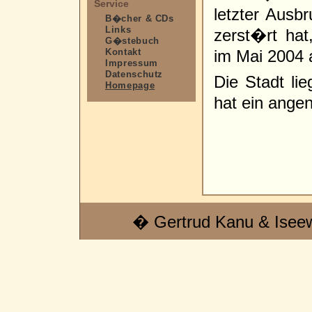
Service
letzter Ausbr
B�cher & CDs
Links
zerst�rt hat
G�stebuch
Kontakt
im Mai 2004 
Impressum
Datenschutz
Die Stadt li
Homepage
hat ein ange
� Gertrud Kanu & Isee