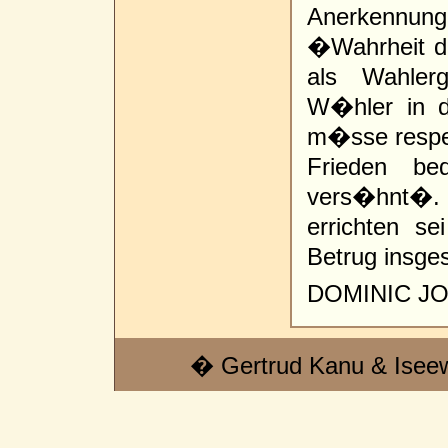
Anerkennun
�Wahrheit 
als Wahler
W�hler in d
m�sse respek
Frieden be
vers�hnt�.
errichten s
Betrug insge
DOMINIC J
� Gertrud Kanu & Isee