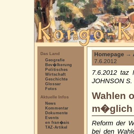
Homepage
→
Das Land
Geografie
7.6.2012
Bev�lkerung
Politisches
7.6.2012 taz
Wirtschaft
Geschichte
JOHNSON S. 
Glossar
Fotos
Wahlen o
Aktuelle Infos
News
m�glich 
Kommentar
Dokumente
Events
Reform der Wa
en fran�ais
TAZ-Artikel
bei den Wahle