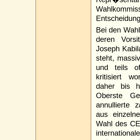
Wahlkommi
Entscheidung
Bei den Wah
deren Vors
Joseph Kabil
steht, massi
und teils o
kritisiert 
daher bis h
Oberste Ge
annullierte 
aus einzeln
Wahl des CE
internationa