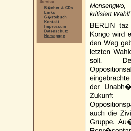
Service
Monsengwo, 
B�cher & CDs
Links
kritisiert Wah
G�stebuch
Kontakt
BERLIN taz 
Impressum
Datenschutz
Kongo wird 
Homepage
den Weg geb
letzten Wah
soll. 
Oppositio
eingebrachte 
der Unabh�
Zukunft
Oppositionspa
auch die Ziv
Gruppe. Au�
Repr�senta