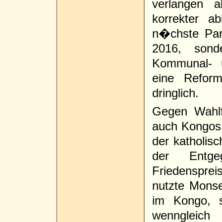
verlangen 
korrekter ab
n�chste Par
2016, sond
Kommunal- u
eine Reform
dringlich.
Gegen Wahlf
auch Kongos 
der katholis
der Entge
Friedenspre
nutzte Mons
im Kongo, s
wenngleich