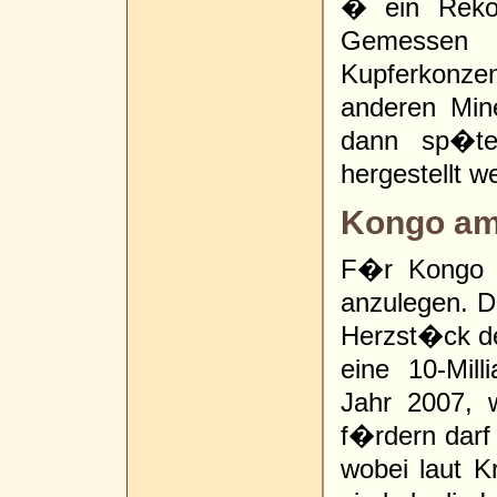
� ein Reko
Gemessen
Kupferkonzen
anderen Mine
dann sp�ter
hergestellt w
Kongo am
F�r Kongo i
anzulegen. D
Herzst�ck d
eine 10-Mill
Jahr 2007, 
f�rdern darf
wobei laut Kr