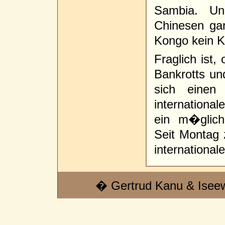
Sambia. Und
Chinesen gar
Kongo kein K
Fraglich ist
Bankrotts und
sich einen 
internationa
ein m�glich
Seit Montag 
international
� Gertrud Kanu & Isee