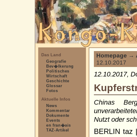
Homepage
→
Das Land
Geografie
12.10.2017
Bev�lkerung
Politisches
12.10.2017, D
Wirtschaft
Geschichte
Kupferst
Glossar
Fotos
Aktuelle Infos
Chinas Berg
News
unverarbeitet
Kommentar
Dokumente
Nutzt oder sc
Events
en fran�ais
BERLIN taz 
TAZ-Artikel