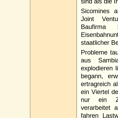
sind als die I
Sicomines a
Joint Vent
Baufirma S
Eisenbahn
staatlicher 
Probleme ta
aus Sambia
explodieren 
begann, erw
ertragreich a
ein Viertel 
nur ein Zw
verarbeitet
fahren Last