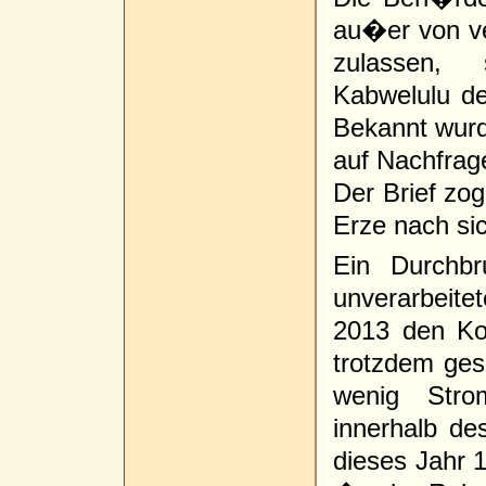
au�er von ve
zulassen, 
Kabwelulu d
Bekannt wurd
auf Nachfrag
Der Brief zo
Erze nach si
Ein Durchbr
unverarbeite
2013 den Ko
trotzdem ges
wenig Str
innerhalb de
dieses Jahr 