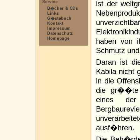
Service
ist der wel
B�cher & CDs
Nebenpro
Links
G�stebuch
unverzichtba
Kontakt
Impressum
Elektronikin
Datenschutz
Homepage
haben von 
Schmutz und
Daran ist d
Kabila nicht
in die Offens
die gr��te
eines der
Bergbaure
unverarbeit
ausf�hren.
Die Beh�rde