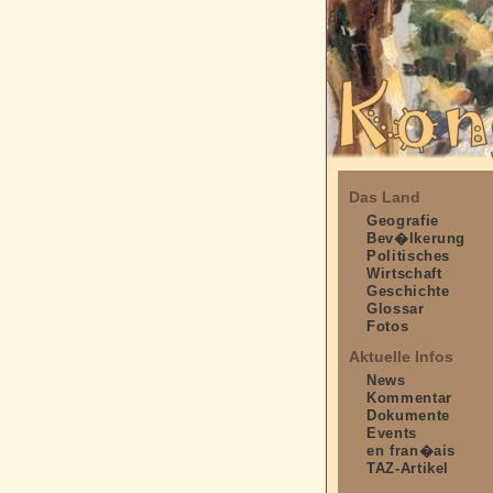
Das Land
Geografie
Bev�lkerung
Politisches
Wirtschaft
Geschichte
Glossar
Fotos
Aktuelle Infos
News
Kommentar
Dokumente
Events
en fran�ais
TAZ-Artikel