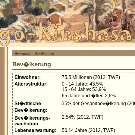
Homepage
→ Bev�lkerung
Bev�lkerung
Einwohner:
75,5 Millionen (2012, TWF)
Altersstruktur:
0 - 14 Jahre: 43.5%
15 - 64 Jahre: 53,9%
65 Jahre und �lter: 2,6%
St�dtische
35% der Gesamtbev�lkerung (20
Bev�lkerung:
2,54% (2012, TWF)
Bev�lkerungs-
wachstum:
Lebenserwartung:
56.14 Jahre (2012, TWF)