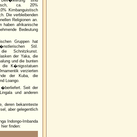
ev�lkerung sind
lisch, ca. 20%
 10% Kimbanguistisch
h. Die verbleibenden
ellen Religionen an.
n haben afrikanische
unehmende Bedeutung
ischen Gruppen hat
stlerischen Stil.
die Schnitzkunst.
asken der Yaka, die
alung und die bunten
, die K�nigsstatuen
Ornamentik verzierten
nde der Kuba, die
und Loango.
�berliefert. Seit der
Lingala und anderen
e, deren bekannteste
sel, aber gelegentlich
anga Indongo-Imbanda
hier finden: