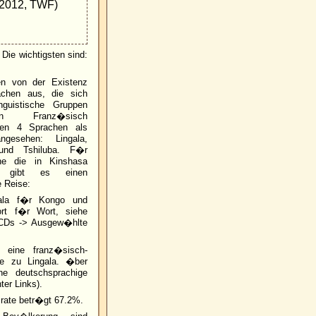
(2012, TWF)
Die wichtigsten sind:
en von der Existenz
chen aus, die sich
guistische Gruppen
en Franz�sisch
den 4 Sprachen als
ngesehen: Lingala,
und Tshiluba. F�r
he die in Kinshasa
, gibt es einen
 Reise:
gala f�r Kongo und
rt f�r Wort, siehe
CDs -> Ausgew�hlte
ine fran­z�­sisch­
ite zu Lingala. �ber
ne deutschsprachige
nter Links).
srate betr�gt 67.2%.