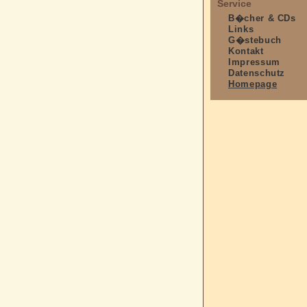
Service
B�cher & CDs
Links
G�stebuch
Kontakt
Impressum
Datenschutz
Homepage