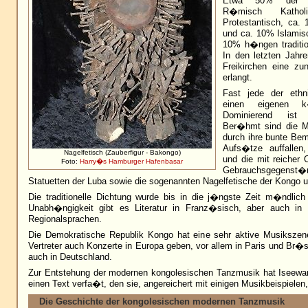
Etwa 50% der B
R�misch Katho
Protestantisch, ca.
und ca. 10% Islamisc
10% h�ngen tradition
In den letzten Jahre
Freikirchen eine z
erlangt.
Fast jede der ethn
einen eigenen k�n
Dominierend ist 
Ber�hmt sind die M
durch ihre bunte Bem
Aufs�tze auffallen
Nagelfetisch (Zauberfigur - Bakongo)
und die mit reicher 
Foto:
Harry�s Hamburger Hafenbasar
Gebrauchsgegenst�
Statuetten der Luba sowie die sogenannten Nagelfetische der Kongo 
Die traditionelle Dichtung wurde bis in die j�ngste Zeit m�ndlich 
Unabh�ngigkeit gibt es Literatur in Franz�sisch, aber auch in 
Regionalsprachen.
Die Demokratische Republik Kongo hat eine sehr aktive Musikszen
Vertreter auch Konzerte in Europa geben, vor allem in Paris und Br�s
auch in Deutschland.
Zur Entstehung der modernen kongolesischen Tanzmusik hat Iseew
einen Text verfa�t, den sie, angereichert mit einigen Musikbeispielen, 
Die Geschichte der kongolesischen modernen Tanzmusik