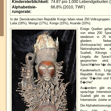
Kindersterblichkeit:
74.87 pro 1.000 Lebendgeburten 
Alphabetisie-
66.8% (2010, TWF)
rungsrate:
In der Demokratischen Republik Kongo leben etwa 250 Volksgruppen. 
Luba (18%), Mongo (17%), Kongo (15%), Asande (10%).
Einige Quellen geh
von etwa 200 Spra
wiederum in 25 lin
gliedern. Neb
(Amtssprache) wer
Nationalsprachen a
Suaheli, Kikongo 
Lingala, die Sprac
gesprochen wird
Sprachf�hrer f�r die
Kauderwelsch, Lin
Republik Kongo Wo
unter "B�cher und 
B�cher"
Au�erdem gibt es e
sprachige Internets
Suaheli gibt es ei
Internetsite. (siehe u
Die Alphabetisierung