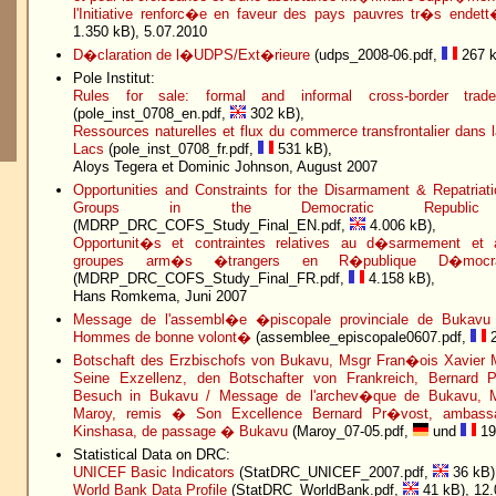
l'Initiative renforc�e en faveur des pays pauvres tr�s endet
1.350 kB), 5.07.2010
D�claration de l�UDPS/Ext�rieure
(udps_2008-06.pdf,
267 k
Pole Institut:
Rules for sale: formal and informal cross-border tra
(pole_inst_0708_en.pdf,
302 kB),
Ressources naturelles et flux du commerce transfrontalier dans
Lacs
(pole_inst_0708_fr.pdf,
531 kB),
Aloys Tegera et Dominic Johnson, August 2007
Opportunities and Constraints for the Disarmament & Repatriat
Groups in the Democratic Republ
(MDRP_DRC_COFS_Study_Final_EN.pdf,
4.006 kB),
Opportunit�s et contraintes relatives au d�sarmement et 
groupes arm�s �trangers en R�publique D�mocr
(MDRP_DRC_COFS_Study_Final_FR.pdf,
4.158 kB),
Hans Romkema, Juni 2007
Message de l'assembl�e �piscopale provinciale de Bukavu
Hommes de bonne volont�
(assemblee_episcopale0607.pdf,
2
Botschaft des Erzbischofs von Bukavu, Msgr Fran�ois Xavier
Seine Exzellenz, den Botschafter von Frankreich, Bernard 
Besuch in Bukavu / Message de l'archev�que de Bukavu, M
Maroy, remis � Son Excellence Bernard Pr�vost, ambas
Kinshasa, de passage � Bukavu
(Maroy_07-05.pdf,
und
19
Statistical Data on DRC:
UNICEF Basic Indicators
(StatDRC_UNICEF_2007.pdf,
36 kB)
World Bank Data Profile
(StatDRC_WorldBank.pdf,
41 kB), 12.