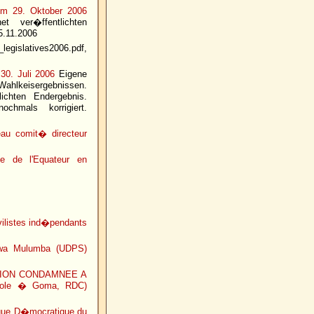
om 29. Oktober 2006
 ver�ffentlichten
5.11.2006
_legislatives2006.pdf,
30. Juli 2006
Eigene
Wahlkeisergebnissen.
chten Endergebnis.
chmals korrigiert.
au comit� directeur
ce de l'Equateur en
vilistes ind�pendants
i wa Mulumba (UDPS)
TION CONDAMNEE A
 Pole � Goma, RDC)
que D�mocratique du