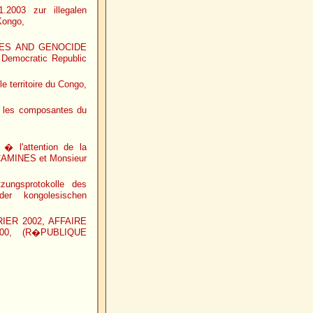
2003 zur illegalen
Kongo,
ES AND GENOCIDE
 Democratic Republic
e territoire du Congo,
ec les composantes du
� l'attention de la
CAMINES et Monsieur
zungsprotokolle des
er kongolesischen
ER 2002, AFFAIRE
0, (R�PUBLIQUE