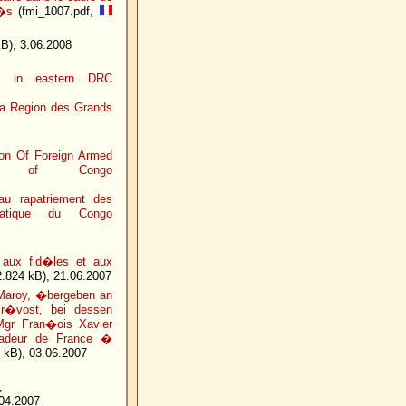
t�s
(fmi_1007.pdf,
B), 3.06.2008
de in eastern DRC
 la Region des Grands
ion Of Foreign Armed
ic of Congo
au rapatriement des
atique du Congo
 aux fid�les et aux
.824 kB), 21.06.2007
 Maroy, �bergeben an
Pr�vost, bei dessen
gr Fran�ois Xavier
sadeur de France �
 kB), 03.06.2007
,
04.2007