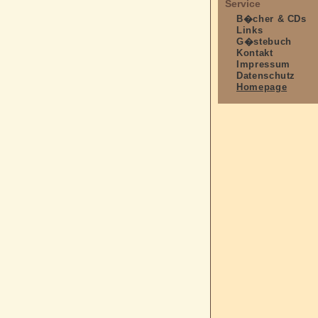
Service
B�cher & CDs
Links
G�stebuch
Kontakt
Impressum
Datenschutz
Homepage