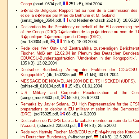
Congo
(pnud_0504.pdf,
251 kB), Mai 2004
S�nat de Belgique: Rapport fait au nom de la commission des r
et de la d�fense par Mme de Bethune et M. Galand
(senat_belge_0504.pdf,
und Niederl�ndisch 262 kB), 18.05.20
Declaration by the Presidency on behalf of the EU concerning th
of the Congo (DRC)/D�claration de la pr�sidence au nom de l'
R�publique D�mocratique du Congo (DRC),
(eu_180304.pdf,
,
11 kB), 18.03.2004
Rede des f�r Ost- und Zentralafrika zust�ndigen Berichterst
Fischer, MdB am 12.02.04 im Plenum des Deutschen Bundest
CDU/CSU-Bundestagsfraktion "Umdenken in der Kongopolitik",
135 kB), 13.02.2004
Deutscher Bundestag: Antrag der Fraktion der CDU/CSU
Kongopolitik",
(db_1502335.pdf,
71 kB), 30.01.2004
MESSAGE DE NOUVEL AN 2004 DE E. TSHISEKEDI (UDPS),
(tshisekdi_010104.pdf,
15 kB), 01.01.2004
U.S. Military and Corporate Recolonization of the Co
(congo_recol0603.pdf,
58 kB), 25.6.2003
Remarks by Javier Solana, EU High Representative for the CFSP
preparations to deploy a EU military mission in the Democrat
(DRC),
(sol76025.pdf,
68 kB), 4.6.2003
Declaration de l'UDPS face a la cabale montee au sein de la C
l'Accord,
(tshisekdi-230503.pdf,
44 kB), 25.5.2003
Rede von Hartwig Fischer, MdB/CDU zur Einf�hrung des Kongo-
im Deutschen Bundestag,
(h-fischer.pdf,
14 kB), 12.5.2003