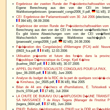
Ergebnisse der zweiten Runde der Pr�sidentschaftswahlen v
Eigene Berechnung aus den von der CEI im Internet
Wahlkeisergebnissen. (praeswahl_congo2006_II.pdf,
51 kB), 1
CEI: Ergebnisse der Parlamentswahl vom 30. Juli 2006
(elections
394 kB), 08.09.2006
Ergebnisse der ersten Runde der Pr�sidentschaftswahlen vom 
Berechnung aus den von der CEI im Internet ver�ffentlichten 
Es gibt kleine Abweichungen vom von der CEI ver�ffentli
Wahscheinlich wurden einige Wahlkreise nachtr�glich no
(praeswahl_congo2006_I.pdf,
82 kB), 24.08.2006
F�d�ration des Congolais(es) d'Allemagne (FCA) asbl: Nouve
(0603_fca.pdf,
8 kB), 12.03.2006
Utilisation pr�sente et future des for�ts dans la provin
R�publique D�mocratique du Congo, Kjell K�hne
(kuehne_0507.pdf,
2.305 kB), 30.07.2005
APPEL DU PARTI SOCIALISTE CONGOLAIS POUR LA PAIX,
(psc_06-2005.pdf,
16 kB), Juni 2005
Analyse du budget de la RDC de la part de quelques soci�t�-ci
� Kinshasa,
(sc_0505.pdf,
36 kB), Mai 2005
Bilan de 44 ans d'�checs et d'humiliations, E. Tshiseked
(tschi_0704.pdf,
17 kB), Juli 2004
LA CHUTE DE BUKAVU OU L�IMPLOSION D�UNE TRANSI
SA NAISSANCE ? de Aloys Tegera (Manager de l'Institut
(tegera_0604.pdf,
37 kB), Juni 2004
PNUD: Bulletin d�Information du PNUD sur le DDR en R�publi