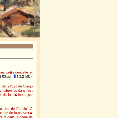
ns pr�sidentielle et
2-03.pdf,
3,2 MB),
es dans l'Est du Congo
s naturelles dans l'est
et de la d�fense par
0
itre de l'article IV,
duction de la pauvret�
aire dans le cadre de