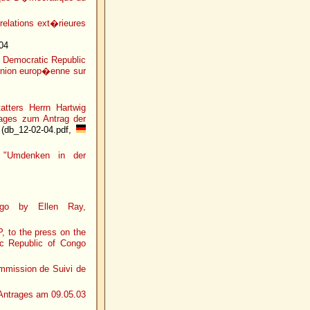
elations ext�rieures
04
e Democratic Republic
Union europ�enne sur
atters Herrn Hartwig
ages zum Antrag der
(db_12-02-04.pdf,
 "Umdenken in der
ngo by Ellen Ray,
, to the press on the
ic Republic of Congo
ommission de Suivi de
Antrages am 09.05.03