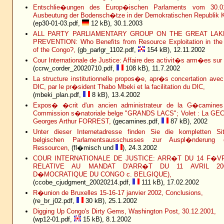
Entschlie�ungen des Europ�ischen Parlaments vom 30.01.
Ausbeutung der Bodensch�tze in der Demokratischen Republik 
(ep30-01-03.pdf,
12 kB), 30.1.2003
ALL PARTY PARLIAMENTARY GROUP ON THE GREAT LAK
PREVENTION: Who Benefits from Resource Exploitation in the
of the Congo?,
(gb_parlgr_1102.pdf,
154 kB), 12.11.2002
Cour Internationale de Justice: Affaire des activit�s arm�es sur l
(ccrw_corder_20020710.pdf,
108 kB), 11.7.2002
La structure institutionnelle propos�e, apr�s concertation av
DIC, par le pr�sident Thabo Mbeki et la facilitation du DIC,
(mbeki_plan.pdf,
8 kB), 13.4.2002
Expos� �crit d'un ancien administrateur de la G�camines 
Commission s�natoriale belge "GRANDS LACS"; Volet : La GE
Georges Arthur FORREST,
(gecamines.pdf,
87 kB), 2002
Unter dieser Internetadresse finden Sie die kompletten Sit
belgischen Parlamentsausschusses zur Auspl�nderung d
Ressourcen,
(fl�misch und
), 24.3.2002
COUR INTERNATIONALE DE JUSTICE: ARR�T DU 14 F�VRI
RELATIVE AU MANDAT D'ARR�T DU 11 AVRIL 200
D�MOCRATIQUE DU CONGO c. BELGIQUE),
(ccobe_cjudgment_20020214.pdf,
111 kB), 17.02.2002
R�union de Bruxelles 15-16-17 janvier 2002, Conclusions,
(re_br_j02.pdf,
30 kB), 25.1.2002
Digging Up Congo's Dirty Gems, Washington Post, 30.12.2001,
(wp12-01.pdf,
15 kB), 8.1.2002