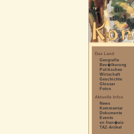
Das Land
Geografie
Bev�lkerung
Politisches
Wirtschaft
Geschichte
Glossar
Fotos
Aktuelle Infos
News
Kommentar
Dokumente
Events
en fran�ais
TAZ-Artikel