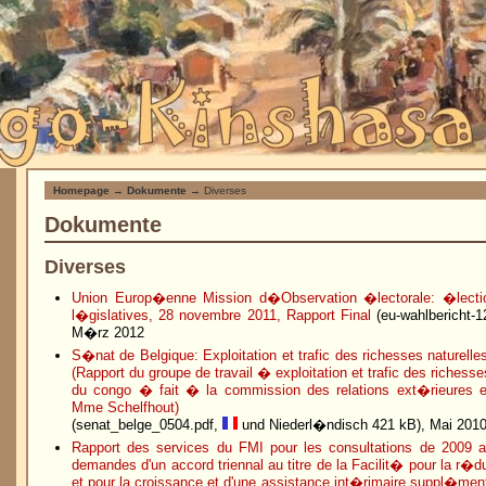
Homepage
→
Dokumente
→ Diverses
Dokumente
Diverses
Union Europ�enne Mission d�Observation �lectorale: �lectio
l�gislatives, 28 novembre 2011, Rapport Final
(eu-wahlbericht-1
M�rz 2012
S�nat de Belgique: Exploitation et trafic des richesses naturell
(Rapport du groupe de travail � exploitation et trafic des richesse
du congo � fait � la commission des relations ext�rieures 
Mme Schelfhout)
(senat_belge_0504.pdf,
und Niederl�ndisch 421 kB), Mai 201
Rapport des services du FMI pour les consultations de 2009 au t
demandes d'un accord triennal au titre de la Facilit� pour la r�
et pour la croissance et d'une assistance int�rimaire suppl�ment