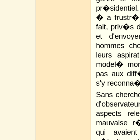
pr�sidentie
� a frustr�
fait, priv�s 
et d'envoy
hommes cho
leurs aspira
model� morp
pas aux dif
s'y reconna�
Sans cherche
d'observat
aspects re
mauvaise r�
qui avaien