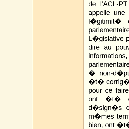
de l'ACL-PT
appelle une 
l�gitimit� 
parlementai
L�gislative 
dire au pou
informatio
parlementai
� non-d�pu
�t� corrig�.
pour ce faire
ont �t� c
d�sign�s du
m�mes territ
bien, ont �t