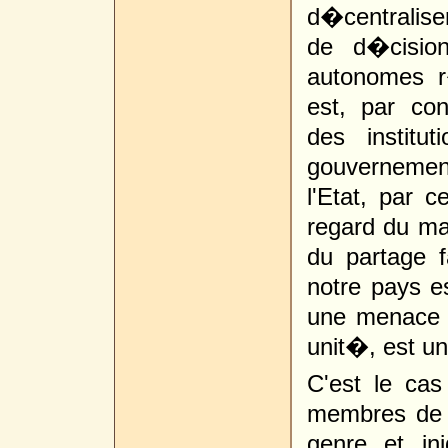
d�centralise
de d�cisio
autonomes 
est, par co
des institut
gouvernement.
l'Etat, par 
regard du ma
du partage 
notre pays e
une menace 
unit�, est un 
C'est le ca
membres de 
genre et in