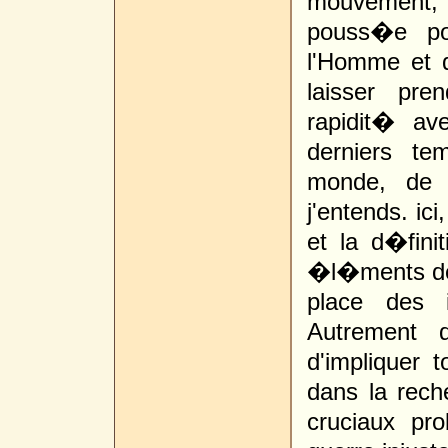
mouvement, 
pouss�e po
l'Homme et d
laisser pre
rapidit� av
derniers te
monde, de 
j'entends. ici
et la d�fini
�l�ments de 
place des 
Autrement d
d'impliquer 
dans la rech
cruciaux pr