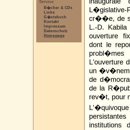
inaugurale
Service
B�cher & CDs
L�gislative
Links
cr��e, de sa
G�stebuch
Kontakt
L.-D. Kabila
Impressum
Datenschutz
ouverture f
Homepage
dont le repo
probl�mes d
L'ouverture d
un �v�nemen
de d�mocrati
de la R�pub
rev�t, pour m
L'�quivoq
persistante
institution