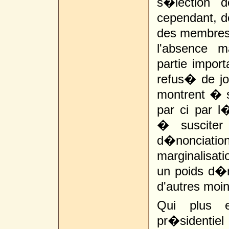
s�lection 
cependant, de
des membres
l'absence m
partie import
refus� de jo
montrent � 
par ci par l�
� susciter
d�nonciati
marginalisati
un poids d�m
d'autres moin
Qui plus e
pr�sidentie