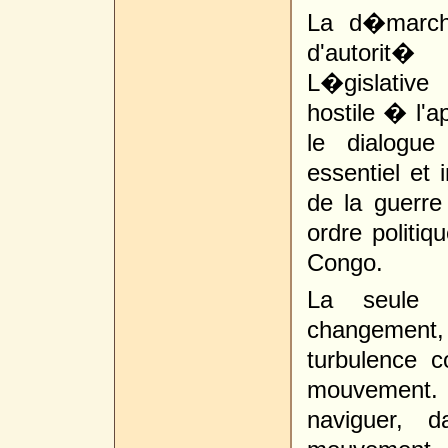
La d�march
d'autorit�
L�gislative
hostile � l'a
le dialogue
essentiel et 
de la guerre 
ordre polit
Congo.
La seule c
changement
turbulence 
mouvement. N
naviguer,