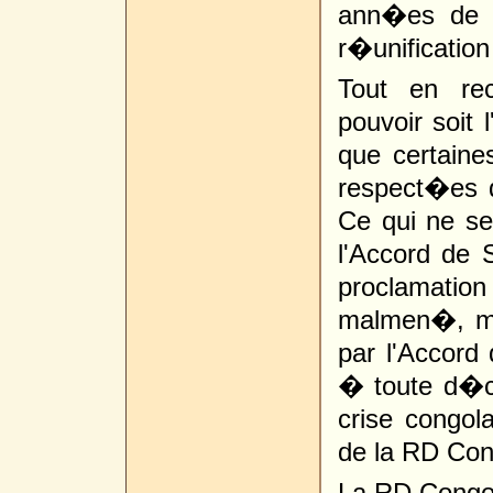
ann�es de gu
r�unification 
Tout en re
pouvoir soit l
que certaine
respect�es d
Ce qui ne s
l'Accord de 
proclamation
malmen�, m
par l'Accord 
� toute d�ci
crise congola
de la RD Con
La RD Congo 