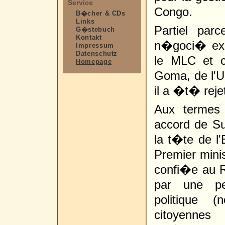
Service
Congo.
B�cher & CDs
Links
Partiel pa
G�stebuch
Kontakt
n�goci� exc
Impressum
Datenschutz
le MLC et c
Homepage
Goma, de l'U
il a �t� rej
Aux termes
accord de Su
la t�te de 
Premier mini
confi�e au 
par une per
politique 
citoyenne