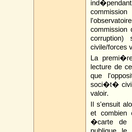
ind�pendante
commissio
l'observatoir
commission d
corruption)
civile/forces 
La premi�re
lecture de c
que l'oppos
soci�t� civil
valoir.
Il s'ensuit al
et combien d
�carte de l
publique l