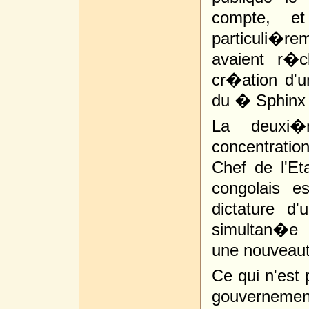
compte, et 
particuli�re
avaient r�c
cr�ation d'
du � Sphinx
La deuxi�
concentrati
Chef de l'Et
congolais e
dictature d
simultan�e 
une nouveau
Ce qui n'est 
gouvernement