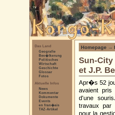
Das Land
Homepage
→
Geografie
Bev�lkerung
Sun-City 
Politisches
Wirtschaft
et J.P. 
Geschichte
Glossar
Fotos
Apr�s 52 jour
Aktuelle Infos
News
avaient pr
Kommentar
d'une souri
Dokumente
Events
travaux par 
en fran�ais
TAZ-Artikel
pour la gesti