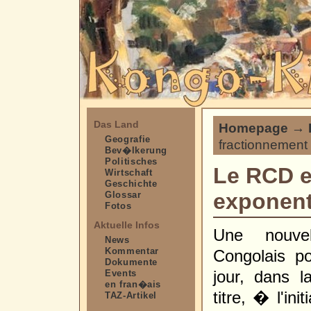
Das Land
Homepage
→
Geografie
fractionnement
Bev�lkerung
Politisches
Le RCD e
Wirtschaft
Geschichte
exponenti
Glossar
Fotos
Aktuelle Infos
Une nouvel
News
Kommentar
Congolais p
Dokumente
jour, dans 
Events
en fran�ais
titre, � l'in
TAZ-Artikel