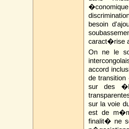
�conomiqu
discriminat
besoin d'ajo
soubassemen
caract�rise 
On ne le so
intercongolai
accord inclus
de transition
sur des �le
transparent
sur la voie d
est de m�me
finalit� ne 