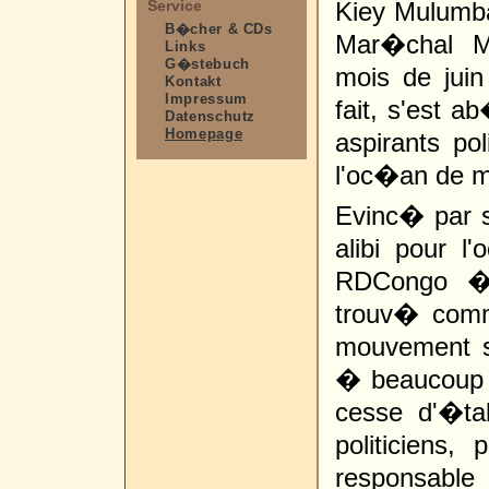
Service
Kiey Mulumba,
B�cher & CDs
Mar�chal Mo
Links
G�stebuch
mois de jui
Kontakt
Impressum
fait, s'est
Datenschutz
Homepage
aspirants pol
l'oc�an de 
Evinc� par s
alibi pour l
RDCongo �,
trouv� comm
mouvement sa
� beaucoup d
cesse d'�ta
politiciens,
responsable 