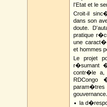
l'Etat et le s
Croit-il sin
dans son ave
doute. D'aut
pratique r�c
une caract�
et hommes po
Le projet p
r�sumant � 
contr�le a,
RDCongo �
param�tres 
gouvernance
la d�respo