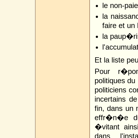
le non-pai
la naissan
faire et un 
la paup�ris
l'accumulat
Et la liste pe
Pour r�pon
politiques du
politiciens 
incertains de
fin, dans u
effr�n�e
�vitant ain
dans l'inst