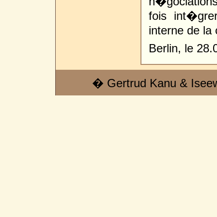
n�gociations
fois int�grer
interne de la 
Berlin, le 28.
� Gertrud Kanu & Isee