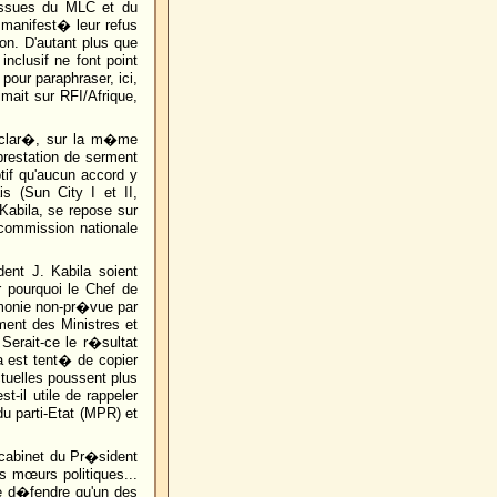
 issues du MLC et du
manifest� leur refus
on. D'autant plus que
inclusif ne font point
our paraphraser, ici,
mait sur RFI/Afrique,
d�clar�, sur la m�me
prestation de serment
tif qu'aucun accord y
is (Sun City I et II,
 Kabila, se repose sur
 commission nationale
ent J. Kabila soient
ir pourquoi le Chef de
�monie non-pr�vue par
ment des Ministres et
Serait-ce le r�sultat
 est tent� de copier
ctuelles poussent plus
t-il utile de rappeler
u parti-Etat (MPR) et
e cabinet du Pr�sident
s mœurs politiques...
 de d�fendre qu'un des