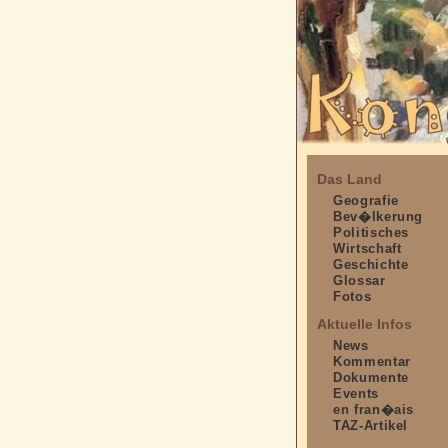
Das Land
Geografie
Bev�lkerung
Politisches
Wirtschaft
Geschichte
Glossar
Fotos
Aktuelle Infos
News
Kommentar
Dokumente
Events
en fran�ais
TAZ-Artikel