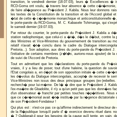
transition, le vendredi dernier (18.07.03), leurs � Excellences �
RCD-Goma ont voulu, � travers leur absence � cette c�r�monie, 
de faire all�geance au Pr�sident J. Kabila. Nous leur donnons rais
les textes de la Constitution de la transition et de l'Accord global et 
�tat de cette � c�r�monie monarchique et anticonstitutionnelle �, p
le porte-parole du RCD-Goma, M. C. Kabasele Tshimanga, qui s'expri
le samedi dernier (19.07.03).
Par retour du courrier, le porte-parole du Pr�sident J. Kabila a 
station radiophonique, que celui-ci a �t�, d�s le d�but, contre la 
des Ministres et Vice-Ministres du gouvernement de transition au mo
relatif n'avait �t� conclu dans le cadre du Dialogue intercongola
Pretoria...). Son adoption, aux dires du porte-parole du Pr�sident J.
l'initiative de certains membres (
z�l�s
, aurions-nous ajouter) de la
de suivi de l'Accord de Pretoria.
Tout en admettant que les d�clarations du porte-parole du Pr�sid
vraies, il y a lieu de poser, tout d'une haleine, la question de savo
l'Etat congolais a, en d�pit de son opposition initiale � cette c�r
les d�volus du Dialogue intercongolais, accept� de recevoir le ser
Vice-Ministres non issus des deux principaux groupes (ex-)rebelles. 
recherch� pour lui-m�me. De l� � dire que le Pr�sident J. Kabila
l'ex-ma�tre de Gbadolite, il n'y a qu'un petit pas que les donn�es fa
d'un observateur � franchir par petites touches r�p�titives. Nous es
que ce c�r�monial avait �t� institu� par la r�gence dictatoriale d
de son Pr�sident-Fondateur !
Qui plus est : n'est-ce pas ce qu'affirme indirectement le directeur d
de la R�publique lorsqu'il parle d' � exercice devenu rituel dans no
� ? Oublierait-il pour les besoins de la cause qu'il tente, en vain,