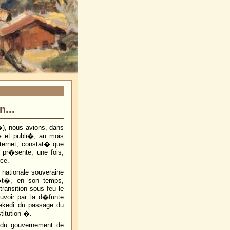
n...
), nous avions, dans
 � et publi�, au mois
ternet, constat� que
e pr�sente, une fois,
ce.
 nationale souveraine
�t�, en son temps,
ansition sous feu le
uvoir par la d�funte
sekedi du passage du
itution �.
s du gouvernement de