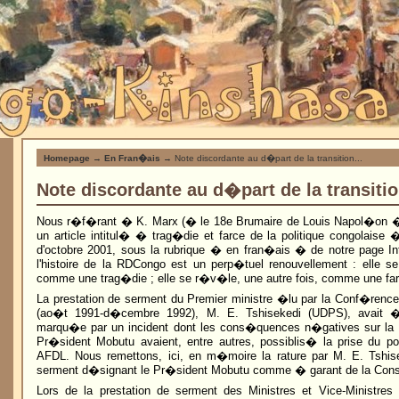
Homepage
→
En Fran�ais
→ Note discordante au d�part de la transition...
Note discordante au d�part de la transitio
Nous r�f�rant � K. Marx (� le 18e Brumaire de Louis Napol�on �
un article intitul� � trag�die et farce de la politique congolaise
d'octobre 2001, sous la rubrique � en fran�ais � de notre page In
l'histoire de la RDCongo est un perp�tuel renouvellement : elle s
comme une trag�die ; elle se r�v�le, une autre fois, comme une far
La prestation de serment du Premier ministre �lu par la Conf�rence
(ao�t 1991-d�cembre 1992), M. E. Tshisekedi (UDPS), avait 
marqu�e par un incident dont les cons�quences n�gatives sur la tr
Pr�sident Mobutu avaient, entre autres, possiblis� la prise du po
AFDL. Nous remettons, ici, en m�moire la rature par M. E. Tshi
serment d�signant le Pr�sident Mobutu comme � garant de la Const
Lors de la prestation de serment des Ministres et Vice-Ministre