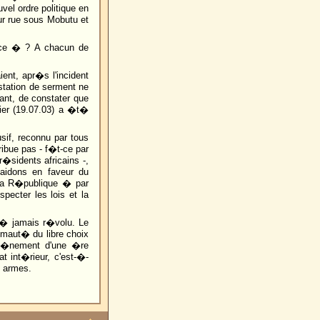
uvel ordre politique en
sur rue sous Mobutu et
rce � ? A chacun de
ent, apr�s l'incident
tation de serment ne
ant, de constater que
nier (19.07.03) a �t�
usif, reconnu par tous
ribue pas - f�t-ce par
sidents africains -,
laidons en faveur du
la R�publique � par
ecter les lois et la
� jamais r�volu. Le
rimaut� du libre choix
'av�nement d'une �re
at int�rieur, c'est-�-
s armes.