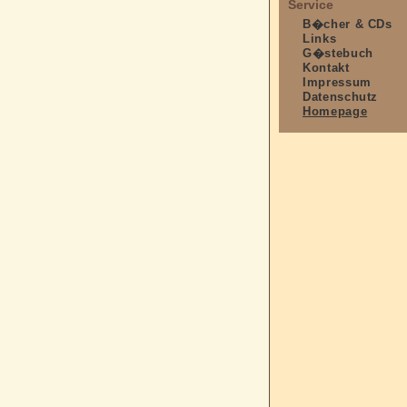
Service
B�cher & CDs
Links
G�stebuch
Kontakt
Impressum
Datenschutz
Homepage