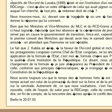
objectifs de l'Accord de Lusaka (1999) �tait et est l'institution d'un no
RDCongo - c'est-�-dire un ordre diff�rent de celui qui avait pignon 
auquel l'on cherche, � tout prix, � redonner droit de cit� ?
Nous trouvons-nous, ici, devant une � trag�die � ou une � fa
donner la r�ponse qui lui convient...
Bien que les Ministres et Vice-Ministres du MLC et du RCD-Goma ai
ci-haut signal�, d�clar� que leur absence � la c�r�monie de pres
remet pas en cause le gouvernement de transition, force est, cepend
le premier conseil des Ministres qui devait avoir lieu le samedi der
annul� - en attendant que l'harmonie ne soit r�tablie.
Le fait que J. Kabila ait �t�, � la faveur de l'Accord global et incl
les protagonistes congolais comme Chef de l'Etat congolais, ne lui att
application de la formule �
l'Etat, c'est moi
�, formule ch�re aux Pr�
la qualit� d'une Institution de la R�publique. Ce disant, nous p
changement de la formule � je jure all�geance au Pr�sident de 
celle, conforme aux principes d�mocratiques, � je m'engage � resp
Constitution de la R�publique �.
Nous avons toujours cru que le temps des � hommes forts � est 
temps actuel est celui de la primaut� du droit sur la force et de la p
sur la servitude. Autrement dit, ce que nous souhaitons, c'est l
nouvelle, celle de l'espoir, du salut pour la RDCongo, celle du comb
dire, en fin de compte, de la rencontre des �mes apr�s le conflit de
Berlin le 20.07.03