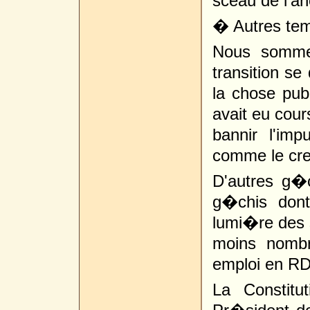
sceau de l'a
� Autres tem
Nous somme
transition se
la chose publ
avait eu cou
bannir l'imp
comme le cred
D'autres g�c
g�chis don
lumi�re des 
moins nombr
emploi en RD
La Constitu