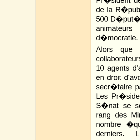
Pr�sident d
de la R�publi
500 D�put�s 
animateurs
d�mocratie. Et
Alors que 
collaborateur
10 agents d'a
en droit d'av
secr�taire pa
Les Pr�side
S�nat se so
rang des Min
nombre �qui
derniers. 