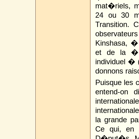
mat�riels, m
24 ou 30 m
Transition.
observateurs
Kinshasa, �
et de la �
individuel � 
donnons rais
Puisque les c
entend-on 
internationa
internationa
la grande pa
Ce qui, en 
D�put�s, Me