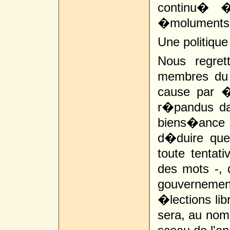
continu� �
�moluments
Une politique
Nous regre
membres du 
cause par �
r�pandus da
biens�ance �
d�duire que
toute tentat
des mots -,
gouverneme
�lections li
sera, au no