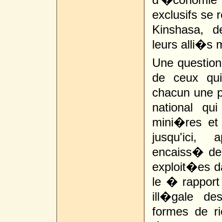
exclusifs se 
Kinshasa, d
leurs alli�s m
Une question 
de ceux qui
chacun une par
national qu
mini�res et 
jusqu'ici,
encaiss� des
exploit�es da
le � rapport 
ill�gale de
formes de r