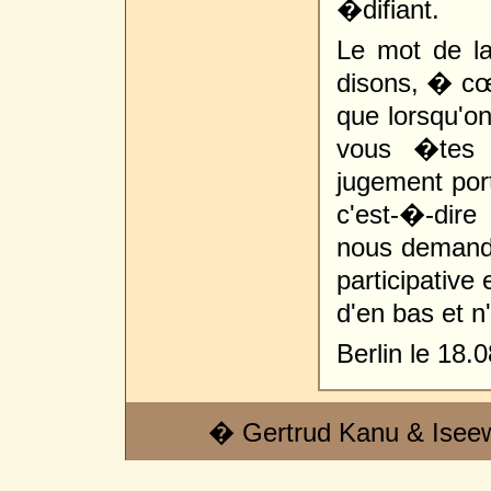
�difiant.
Le mot de la 
disons, � cœu
que lorsqu'o
vous �tes 
jugement port
c'est-�-dire
nous demando
participative
d'en bas et n
Berlin le 18.
� Gertrud Kanu & Isee