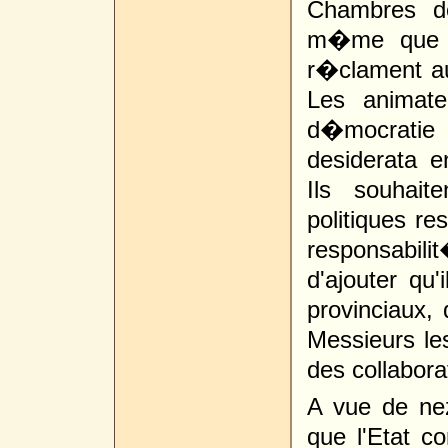
Chambres do
m�me que ce
r�clament au
Les animate
d�mocratie 
desiderata e
Ils souhait
politiques re
responsabilit
d'ajouter q
provinciaux
Messieurs le
des collabora
A vue de ne
que l'Etat co