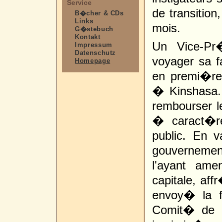
Service
de transition
B�cher & CDs
Links
mois.
G�stebuch
Kontakt
Un Vice-Pr
Impressum
Datenschutz
voyager sa f
Homepage
en premi�re
� Kinshasa. 
rembourser l
� caract�r
public. En 
gouvernement
l'ayant am
capitale, aff
envoy� la f
Comit� de s