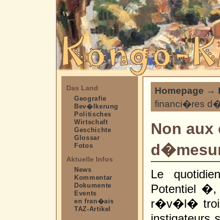
Das Land
Homepage
→
Geografie
financi�res 
Bev�lkerung
Politisches
Wirtschaft
Non aux 
Geschichte
Glossar
d�mesu
Fotos
Aktuelle Infos
News
Le quotidi
Kommentar
Dokumente
Potentiel �,
Events
r�v�l� trois
en fran�ais
TAZ-Artikel
instigateurs