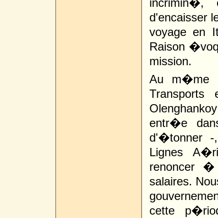
incrimin�,
d'encaisser l
voyage en It
Raison �voqu
mission.
Au m�me mo
Transports
Olenghankoy
entr�e dan
d'�tonner 
Lignes A�r
renoncer �
salaires. Nou
gouvernemen
cette p�ri