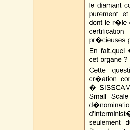
le diamant c
purement et
dont le r�le c
certificati
pr�cieuses p
En fait,quel 
cet organe ?
Cette ques
cr�ation co
� SISSCAM �
Small Scale
d�nominat
d'intermini
seulement d