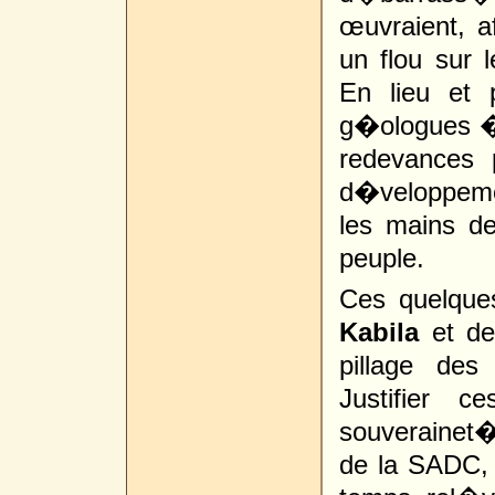
œuvraient, a
un flou sur l
En lieu et 
g�ologues �t
redevances 
d�veloppemen
les mains d
peuple.
Ces quelques
Kabila
et de
pillage des
Justifier 
souverainet�
de la SADC, 