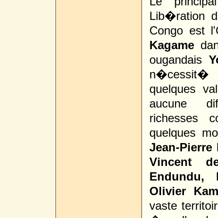
Le princip
Lib�ration 
Congo est l
Kagame
dan
ougandais
Y
n�cessit� d
quelques va
aucune dif
richesses c
quelques mob
Jean-Pierr
Vincent d
Endundu, 
Olivier Kam
vaste territo