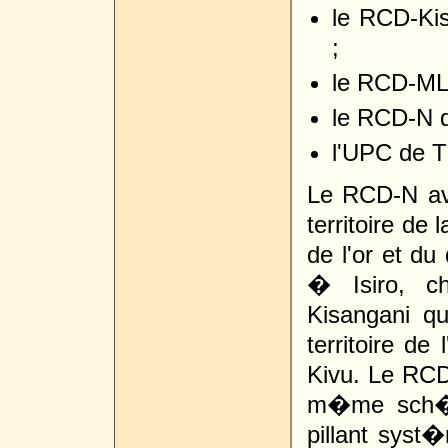
le RCD-Ki
;
le RCD-ML
le RCD-N 
l'UPC de 
Le RCD-N av
territoire de 
de l'or et d
� Isiro, c
Kisangani qu
territoire de 
Kivu. Le RCD
m�me sch�m
pillant syst�