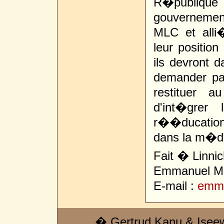
R�publiqu
gouvernemen
MLC et alli
leur position 
ils devront 
demander pa
restituer a
d'int�grer
r��ducation o
dans la m�dit
Fait � Linnic
Emmanuel 
E-mail :
emm
� Gertrud Kanu & Isee