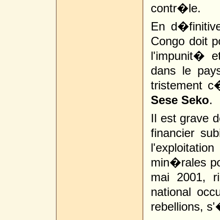
contr�le.
En d�finiti
Congo doit p
l'impunit� e
dans le pays
tristement 
Sese Seko
.
Il est grave 
financier su
l'exploitati
min�rales po
mai 2001, ri
national oc
rebellions, 