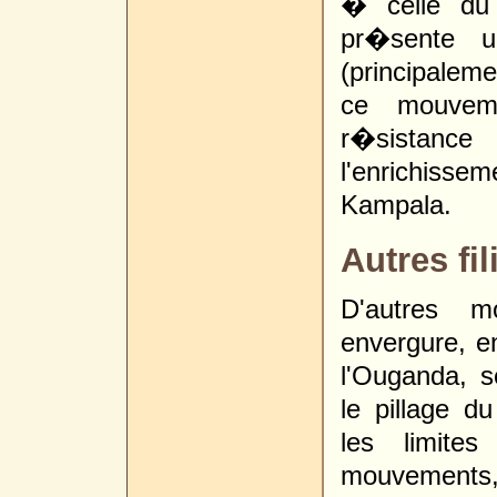
� celle du 
pr�sente u
(principalem
ce mouveme
r�sistance
l'enrichisse
Kampala.
Autres fi
D'autres m
envergure, e
l'Ouganda, 
le pillage d
les limite
mouvements, 