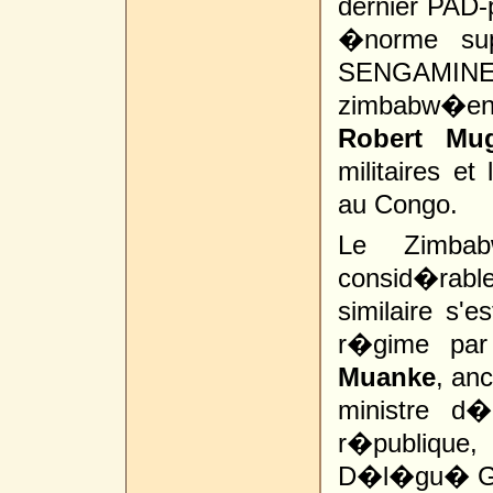
dernier PAD
�norme sup
SENGAMI
zimbabw�en
Robert Mu
militaires et
au Congo.
Le Zimbab
consid�rabl
similaire s
r�gime par
Muanke
, an
ministre d
r�publique,
D�l�gu� G�