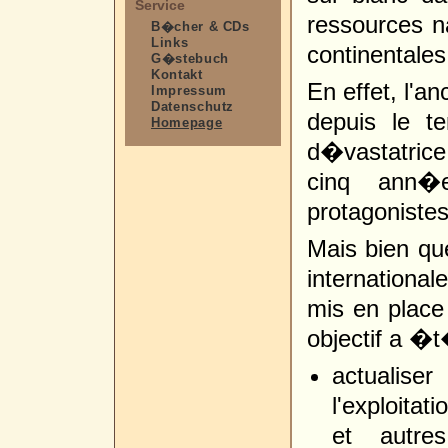
Service
ressources n
B�cher & CDs
Links
continentales
G�stebuch
Kontakt
En effet, l'a
Impressum
Datenschutz
depuis le t
Homepage
d�vastatrice
cinq ann�
protagonistes
Mais bien q
international
mis en place
objectif a �t
actualise
l'exploitat
et autre