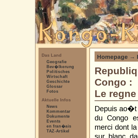
Das Land
Homepage
→
Geografie
Bev�lkerung
Republiq
Politisches
Wirtschaft
Congo :
Geschichte
Glossar
Le regne
Fotos
Aktuelle Infos
News
Depuis ao�t
Kommentar
du Congo e
Dokumente
Events
merci dont la
en fran�ais
TAZ-Artikel
sur blanc da