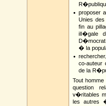
R�publiqu
proposer 
Unies des
fin au pil
ill�gale 
D�mocrati
� la popula
rechercher
co-auteur 
de la R�p
Tout homme no
question r
v�ritables m
les autres 