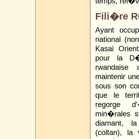
temps, rel�v
Fili�re 
Ayant occup
national (nor
Kasai Orien
pour la D�
rwandaise 
maintenir un
sous son con
que le ter
regorge d
min�rales st
diamant, la
(coltan), la