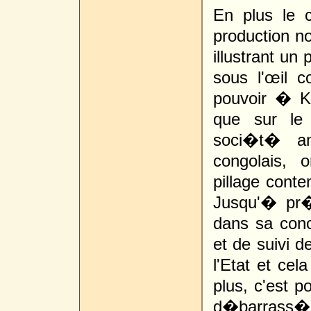
En plus le 
production no
illustrant un
sous l'œil 
pouvoir � K
que sur l
soci�t� am
congolais, 
pillage cont
Jusqu'� pr�s
dans sa con
et de suivi d
l'Etat et cel
plus, c'est 
d�barrass�