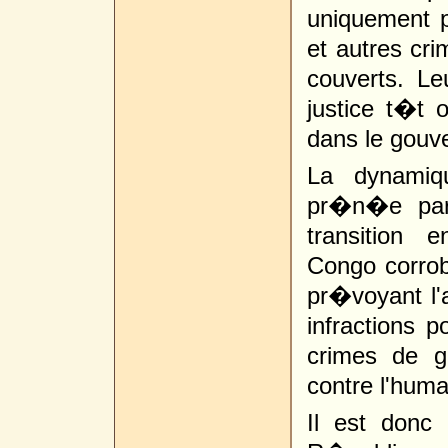
uniquement p
et autres cr
couverts. Le
justice t�t o
dans le gou
La dynamiqu
pr�n�e par 
transition
Congo corrob
pr�voyant l'a
infractions p
crimes de g
contre l'hum
Il est donc