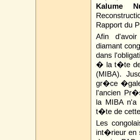
Kalume N
Reconstru
Rapport du P
Afin d'avoi
diamant cong
dans l'oblig
� la t�te d
(MIBA). Jus
gr�ce �gale
l'ancien Pr
la MIBA n'a
t�te de cette
Les congolais
int�rieur en