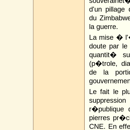
souverainet�
d'un pillag
du Zimbabwe,
la guerre.
La mise � l'�
doute par le
quantit� su
(p�trole, d
de la port
gouvernemen
Le fait le p
suppression
r�publique 
pierres pr�c
CNE. En effet