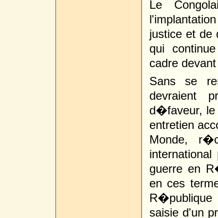
Le Congola
l'implantati
justice et de
qui continu
cadre devant 
Sans se re
devraient 
d�faveur, l
entretien acc
Monde, r�cl
international
guerre en R
en ces term
R�publique
saisie d'un p