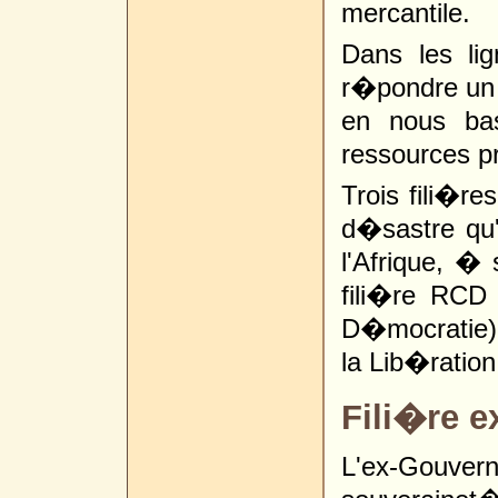
mercantile.
Dans les li
r�pondre un 
en nous bas
ressources 
Trois fili�re
d�sastre qu
l'Afrique, � 
fili�re RCD
D�mocratie)
la Lib�ratio
Fili�re e
L'ex-Gouv