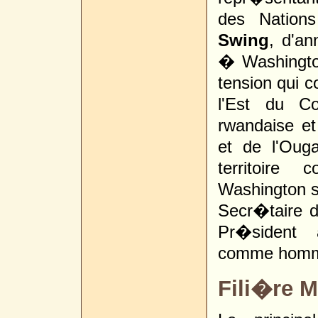
des Nation
Swing
, d'an
� Washingto
tension qui 
l'Est du 
rwandaise e
et de l'Oug
territoire
Washington 
Secr�taire 
Pr�sident
comme homme
Fili�re M