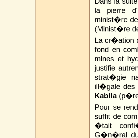
Dans la suit
la pierre d
minist�re de 
(Minist�re de
La cr�ation d
fond en comb
mines et hyd
justifie autr
strat�gie na
ill�gale des
Kabila
(p�re 
Pour se rendr
suffit de co
�tait con
G�n�ral du