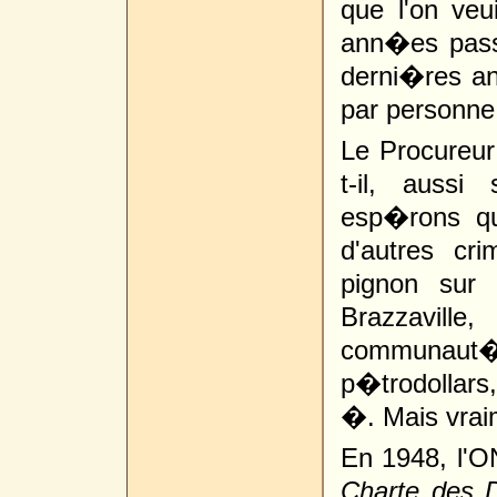
que l'on veu
ann�es pass
derni�res a
par personne
Le Procureu
t-il, aussi
esp�rons qu
d'autres cr
pignon sur
Brazzaville
communaut� 
p�trodollars
�. Mais vrai
En 1948, l'O
Charte des 