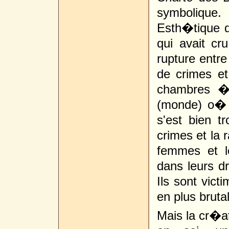
symboliqu
Esth�tique 
qui avait c
rupture entre
de crimes et
chambres � 
(monde) o� 
s'est bien 
crimes et la 
femmes et l
dans leurs dr
Ils sont vict
en plus bruta
Mais la cr�