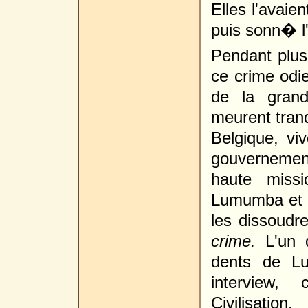
Elles l'avai
puis sonn� l'h
Pendant plus
ce crime odi
de la grand
meurent tranq
Belgique, vi
gouvernement
haute missi
Lumumba et 
les dissoudr
crime.
L'un 
dents de L
interview,
Civilisation.