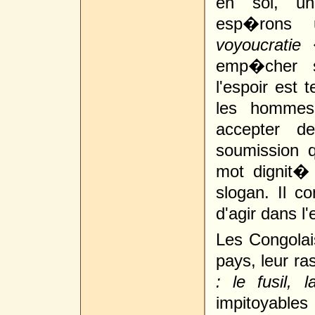
en soi, u
esp�rons u
voyoucratie
�
emp�cher s
l'espoir est
les hommes
accepter d
soumission 
mot dignit� 
slogan. Il 
d'agir dans l'
Les Congolai
pays, leur ra
: le fusil, l
impitoyables