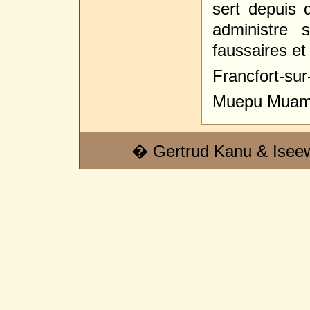
sert depuis
administre
faussaires et 
Francfort-sur
Muepu Mua
� Gertrud Kanu & Isee