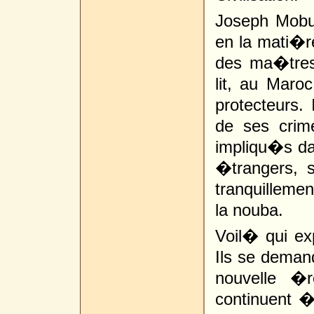
Joseph Mobu
en la mati�re
des ma�tres
lit, au Mar
protecteurs.
de ses crime
impliqu�s dan
�trangers, 
tranquillemen
la nouba.
Voil� qui ex
Ils se demand
nouvelle �r
continuent �