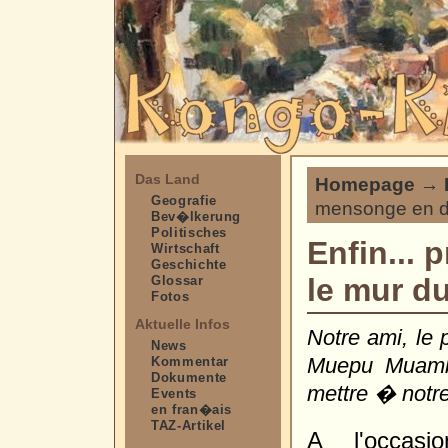
Das Land
Homepage
→
Geografie
mensonge en 
Bev�lkerung
Politisches
Enfin... 
Wirtschaft
Geschichte
le mur d
Glossar
Fotos
Aktuelle Infos
Notre ami, le 
News
Muepu Muamba 
Kommentar
Dokumente
mettre � notre
Events
en fran�ais
TAZ-Artikel
A l'occas