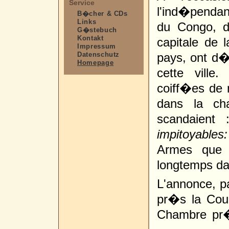
Service
l'ind�penda
B�cher & CDs
Links
du Congo, d
G�stebuch
Kontakt
capitale de 
Impressum
Datenschutz
pays, ont d�
Homepage
cette ville
coiff�es de n
dans la cha
scandaien
impitoyables:
Armes que
longtemps da
L'annonce, p
pr�s la Cour
Chambre pr�l