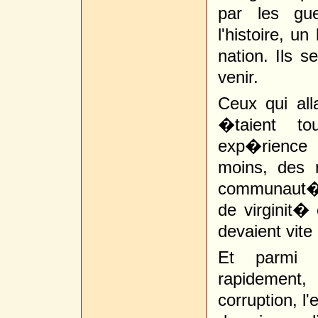
par les gu
l'histoire, u
nation. Ils s
venir.
Ceux qui all
�taient to
exp�rience 
moins, des 
communaut� in
de virginit� 
devaient vite
Et parmi l
rapidement
corruption, l