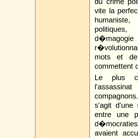
du crime poli
vite la perfe
humaniste,
politiques
d�magogi
r�volutionn
mots et de
commettent d
Le plus co
l'assassin
compagnons.
s'agit d'une
entre une p
d�mocratie
avaient ac