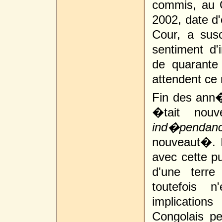
commis, au 
2002, date d'
Cour, a sus
sentiment d'
de quarante
attendent ce
Fin des ann�
�tait nou
ind�pendan
nouveaut�. Il
avec cette p
d'une terre
toutefois 
implicatio
Congolais p