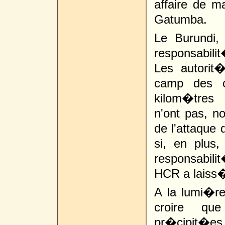
affaire de 
Gatumba.
Le Burundi
responsabili
Les autorit
camp des c
kilom�tres 
n'ont pas, n
de l'attaque 
si, en plus
responsabil
HCR a laiss� 
A la lumi�r
croire que
pr�cipit�