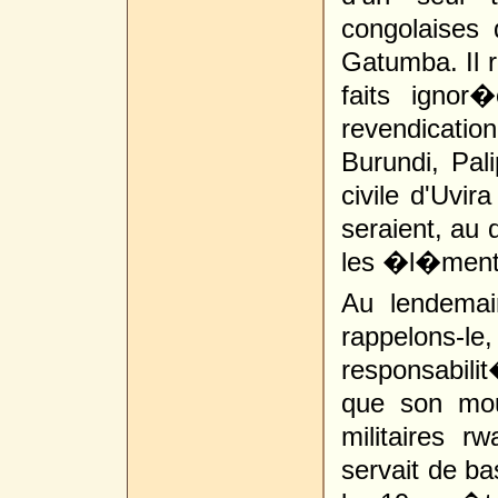
congolaises
Gatumba. Il r
faits igno
revendicatio
Burundi, Pal
civile d'Uvi
seraient, au 
les �l�ment
Au lendema
rappelons
responsabil
que son mou
militaires 
servait de ba