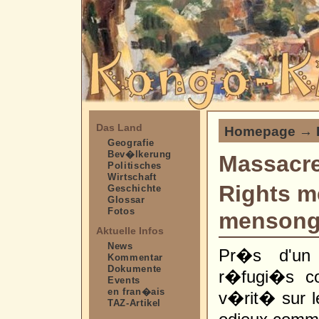
Das Land
Homepage
→
Geografie
Bev�lkerung
Massacr
Politisches
Wirtschaft
Rights m
Geschichte
Glossar
Fotos
menson
Aktuelle Infos
News
Pr�s d'un
Kommentar
Dokumente
r�fugi�s co
Events
en fran�ais
v�rit� sur 
TAZ-Artikel