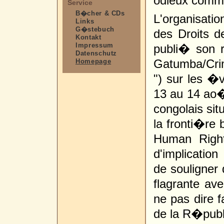
odieux comme
Service
B�cher & CDs
L'organisat
Links
G�stebuch
des Droits 
Kontakt
Impressum
publi� son r
Datenschutz
Gatumba/Crim
Homepage
") sur les �
13 au 14 ao
congolais si
la fronti�re 
Human Right
d'implicatio
de souligner 
flagrante ave
ne pas dire 
de la R�pub