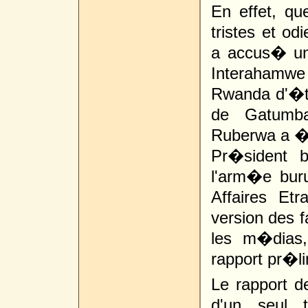
En effet, q
tristes et 
a accus� une
Interahamwe
Rwanda d'�tr
de Gatumba
Ruberwa a �t
Pr�sident b
l'arm�e buru
Affaires Etr
version des 
les m�dias,
rapport pr�li
Le rapport d
d'un seul t