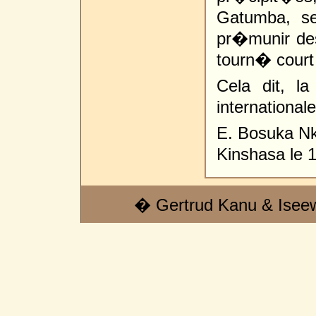
Gatumba, se
pr�munir des
tourn� court
Cela dit, l
international
E. Bosuka Nk
Kinshasa le 
� Gertrud Kanu & Isee