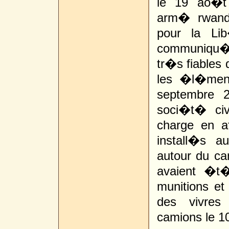
le 19 ao�t 
arm� rwand
pour la Li
communiqu� 
tr�s fiables 
les �l�ment
septembre 2
soci�t� civ
charge en af
install�s a
autour du ca
avaient �t�
munitions et
des vivres
camions le 1