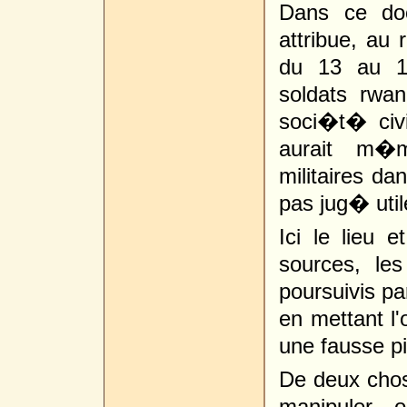
Dans ce doc
attribue, au 
du 13 au 1
soldats rwa
soci�t� civ
aurait m�
militaires da
pas jug� util
Ici le lieu 
sources, les
poursuivis p
en mettant l'
une fausse pi
De deux chose
manipuler 