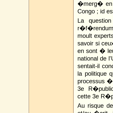
�merg� en re
Congo ; id es
La questio
r�f�rendum 
moult experts
savoir si ce
en sont � leu
national de l
sentait-il c
la politique q
processus �
3e R�publiq
cette 3e R�p
Au risque d