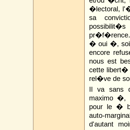
et/ou �crit, 
�lectoral, l'
sa convict
possibilit
pr�f�rence.
� oui �, so
encore refuse
nous est bes
cette libert
rel�ve de son
Il va sans 
maximo �, l
pour le � b
auto-margin
d'autant mo