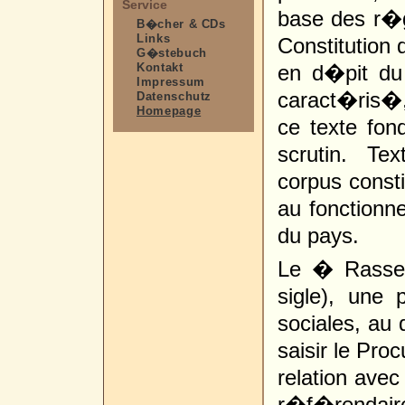
Service
base des r�g
B�cher & CDs
Links
Constitution 
G�stebuch
Kontakt
en d�pit du 
Impressum
caract�ris�,
Datenschutz
Homepage
ce texte fo
scrutin. Te
corpus const
au fonctionn
du pays.
Le � Rasse
sigle), une 
sociales, au 
saisir le Pr
relation avec 
r�f�rendai