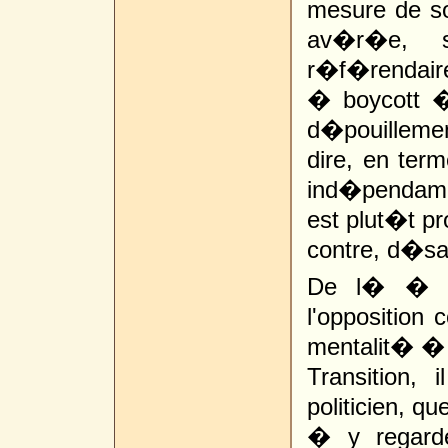
mesure de so
av�r�e, s
r�f�rendai
� boycott �
d�pouilleme
dire, en term
ind�pendamm
est plut�t pr
contre, d�s
De l� � co
l'opposition
mentalit� � 
Transition,
politicien, q
� y regard