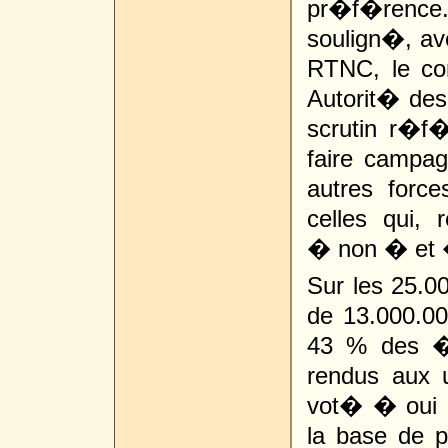
pr�f�rence
soulign�, a
RTNC, le c
Autorit� de
scrutin r�f�
faire campag
autres force
celles qui, 
� non � et �
Sur les 25.0
de 13.000.00
43 % des � 
rendus aux 
vot� � oui 
la base de p