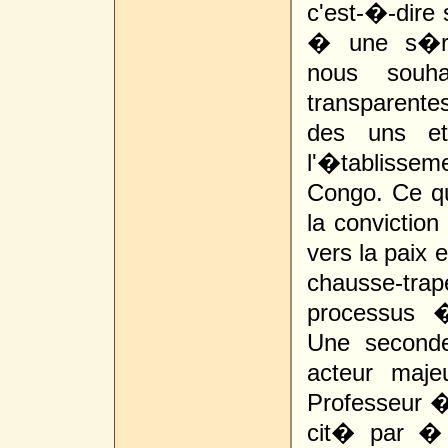
c'est-�-dire 
� une s�ri
nous souha
transparente
des uns et
l'�tablisseme
Congo. Ce qu
la conviction
vers la paix e
chausse-tra
processus �
Une seconde
acteur maje
Professeur �
cit� par � 