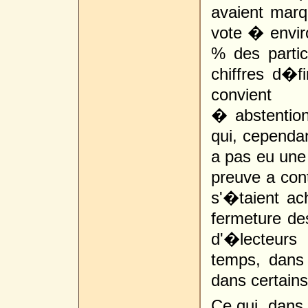
avaient mar
vote � envir
% des partic
chiffres d�fi
convient
� abstentio
qui, cependan
a pas eu une 
preuve a con
s'�taient a
fermeture des
d'�lecteurs
temps, dans 
dans certain
Ce qui, dans 