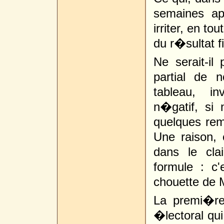
semaines a
irriter, en to
du r�sultat f
Ne serait-il 
partial de 
tableau, i
n�gatif, si 
quelques rem
Une raison, 
dans le cla
formule : c
chouette de 
La premi�re
�lectoral qui