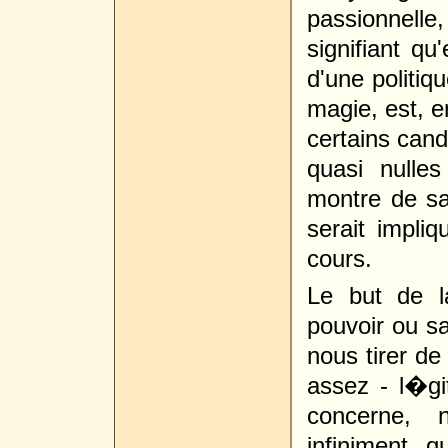
passionnell
signifiant q
d'une politiqu
magie, est, en
certains can
quasi nulles
montre de sa
serait impli
cours.
Le but de l
pouvoir ou s
nous tirer de
assez - l�g
concerne, 
infiniment 