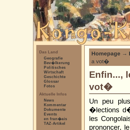
Das Land
Homepage
→
Geografie
a vot�
Bev�lkerung
Politisches
Enfin...,
Wirtschaft
Geschichte
Glossar
vot�
Fotos
Aktuelle Infos
Un peu plu
News
Kommentar
�lections d
Dokumente
Events
les Congola
en fran�ais
TAZ-Artikel
prononcer, l