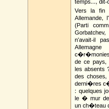
temps..., dit-
Vers la fin
Allemande, 
(Parti comm
Gorbatchev,
n'avait-il p
Allemagne
c�r�monies
de ce pays, q
les absents 
des choses, d
derni�res c
: quelques j
le � mur de
un ch�teau d