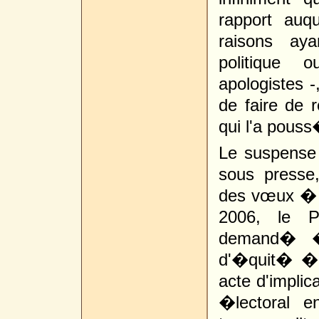
rapport auq
raisons aya
politique 
apologistes -
de faire de r
qui l'a pouss
Le suspense
sous presse
des vœux � l
2006, le P
demand� � 
d'�quit� � 
acte d'implic
�lectoral 