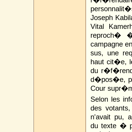
personnalit
Joseph Kabil
Vital Kamer
reproch� �
campagne en
sus, une req
haut cit�e, 
du r�f�rend
d�pos�e, po
Cour supr�me
Selon les inf
des votants,
n'avait pu, 
du texte � p