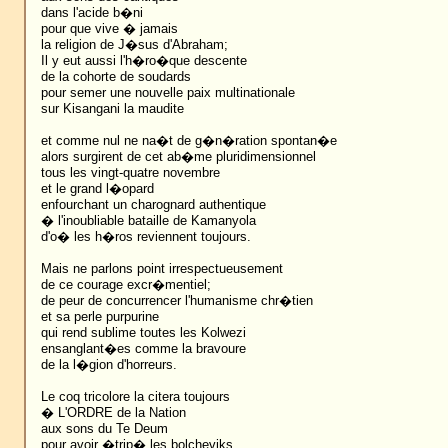
dans l'acide b�ni
pour que vive � jamais
la religion de J�sus d'Abraham;
Il y eut aussi l'h�ro�que descente
de la cohorte de soudards
pour semer une nouvelle paix multinationale
sur Kisangani la maudite
et comme nul ne na�t de g�n�ration spontan�e
alors surgirent de cet ab�me pluridimensionnel
tous les vingt-quatre novembre
et le grand l�opard
enfourchant un charognard authentique
� l'inoubliable bataille de Kamanyola
d'o� les h�ros reviennent toujours.
Mais ne parlons point irrespectueusement
de ce courage excr�mentiel;
de peur de concurrencer l'humanisme chr�tien
et sa perle purpurine
qui rend sublime toutes les Kolwezi
ensanglant�es comme la bravoure
de la l�gion d'horreurs.
Le coq tricolore la citera toujours
� L'ORDRE de la Nation
aux sons du Te Deum
pour avoir �trip� les bolcheviks