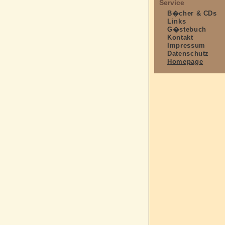
Service
B�cher & CDs
Links
G�stebuch
Kontakt
Impressum
Datenschutz
Homepage