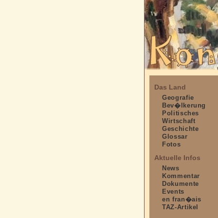
Das Land
Geografie
Bev�lkerung
Politisches
Wirtschaft
Geschichte
Glossar
Fotos
Aktuelle Infos
News
Kommentar
Dokumente
Events
en fran�ais
TAZ-Artikel