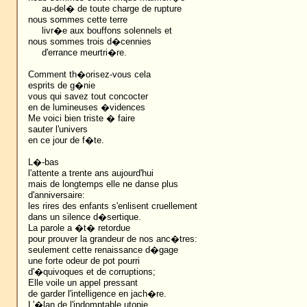
au-del� de toute charge de rupture
nous sommes cette terre
livr�e aux bouffons solennels et
nous sommes trois d�cennies
d'errance meurtri�re.
Comment th�orisez-vous cela
esprits de g�nie
vous qui savez tout concocter
en de lumineuses �vidences
Me voici bien triste � faire
sauter l'univers
en ce jour de f�te.
L�-bas
l'attente a trente ans aujourd'hui
mais de longtemps elle ne danse plus
d'anniversaire:
les rires des enfants s'enlisent cruellement
dans un silence d�sertique.
La parole a �t� retordue
pour prouver la grandeur de nos anc�tres:
seulement cette renaissance d�gage
une forte odeur de pot pourri
d'�quivoques et de corruptions;
Elle voile un appel pressant
de garder l'intelligence en jach�re.
L'�lan de l'indomptable utopie