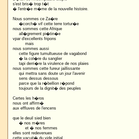
s'est bris� trop t�t
� l'entr�e m�me de la nouvelle histoire.
Nous sommes ce Za�re
�corch� vif cette terre tortur�e
nous sommes cette Afrique
all�grement pi�tin�e
vpar d'excellents fripons
mais
nous sommes aussi
cette figure tumultueuse de vagabond
� la col�re du sanglier
tapi derri�re la virulence de nos plaies
nous sommes cette fureur jaillissante
qui mettra sans doute un jour l'avenir
sens dessus dessous
parce que la r�bellion r�pond
toujours de la dignit� des peuples
Certes les h�ros
nous ont affirm�
aux effluves de l'encens
que le deuil sied bien
� nos m�res
et � nos femmes
elles sont redevenues
cette vacuit� du vide initial