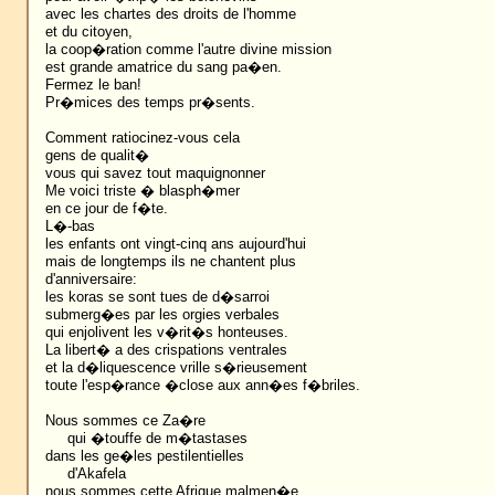
avec les chartes des droits de l'homme
et du citoyen,
la coop�ration comme l'autre divine mission
est grande amatrice du sang pa�en.
Fermez le ban!
Pr�mices des temps pr�sents.
Comment ratiocinez-vous cela
gens de qualit�
vous qui savez tout maquignonner
Me voici triste � blasph�mer
en ce jour de f�te.
L�-bas
les enfants ont vingt-cinq ans aujourd'hui
mais de longtemps ils ne chantent plus
d'anniversaire:
les koras se sont tues de d�sarroi
submerg�es par les orgies verbales
qui enjolivent les v�rit�s honteuses.
La libert� a des crispations ventrales
et la d�liquescence vrille s�rieusement
toute l'esp�rance �close aux ann�es f�briles.
Nous sommes ce Za�re
qui �touffe de m�tastases
dans les ge�les pestilentielles
d'Akafela
nous sommes cette Afrique malmen�e