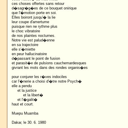
ces choses offertes sans retour
d�sagr�g�es de ce bouquet onirique
que l'�motion porte en soi.
Elles boiront jusqu'� la lie
leur coupe d'amertume
puisque rien ne rythme plus
le choc vibratoire
de nos plaintes nocturnes.
Notre vie est palud�enne
en sa trajectoire
elle s'�miette
en peur hallucinatoire
d�passant le point de fusion
et parasit�e de pulsions cauchemardesques
givrant les mots dans des rondes organis�es
pour conjurer les r�ves indociles
car l'�nerie a choisi d'�tre notre Psych�
elle a pendu
et la justice
et la libert�
et l'�galit�
haut et court.
Muepu Muamba
Dakar, le 30. 6. 1980