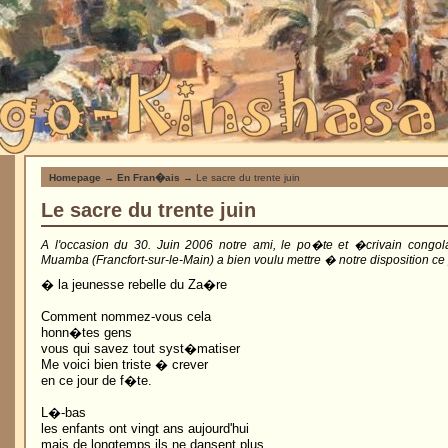
Homepage
→
En Fran�ais
→ Le sacre du trente juin
Le sacre du trente juin
A l'occasion du 30. Juin 2006 notre ami, le po�te et �crivain congol
Muamba (Francfort-sur-le-Main) a bien voulu mettre � notre disposition 
� la jeunesse rebelle du Za�re
Comment nommez-vous cela
honn�tes gens
vous qui savez tout syst�matiser
Me voici bien triste � crever
en ce jour de f�te.
L�-bas
les enfants ont vingt ans aujourd'hui
mais de longtemps ils ne dansent plus