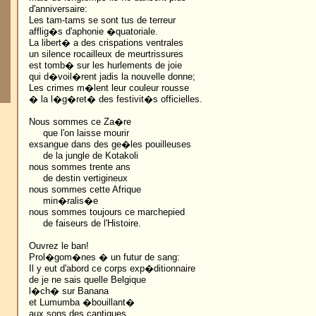
d'anniversaire:
Les tam-tams se sont tus de terreur
afflig�s d'aphonie �quatoriale.
La libert� a des crispations ventrales
un silence rocailleux de meurtrissures
est tomb� sur les hurlements de joie
qui d�voil�rent jadis la nouvelle donne;
Les crimes m�lent leur couleur rousse
� la l�g�ret� des festivit�s officielles.
Nous sommes ce Za�re
que l'on laisse mourir
exsangue dans des ge�les pouilleuses
de la jungle de Kotakoli
nous sommes trente ans
de destin vertigineux
nous sommes cette Afrique
min�ralis�e
nous sommes toujours ce marchepied
de faiseurs de l'Histoire.
Ouvrez le ban!
Prol�gom�nes � un futur de sang:
Il y eut d'abord ce corps exp�ditionnaire
de je ne sais quelle Belgique
l�ch� sur Banana
et Lumumba �bouillant�
aux sons des cantiques