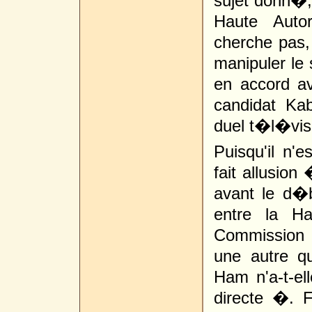
sujet donn�, 
Haute Auto
cherche pas,
manipuler le 
en accord av
candidat Kab
duel t�l�vis
Puisqu'il n'e
fait allusion
avant le d�b
entre la H
Commission E
une autre qu
Ham n'a-t-e
directe �. Fa