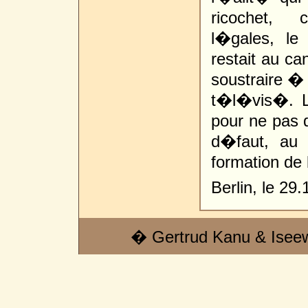
ricochet, 
l�gales, le
restait au ca
soustraire �
t�l�vis�. L
pour ne pas di
d�faut, au 
formation de
Berlin, le 29
� Gertrud Kanu & Isee