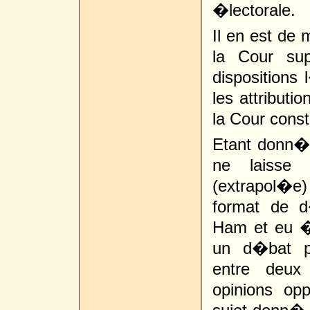
�lectorale.
Il en est de
la Cour su
dispositions
les attributi
la Cour consti
Etant donn� q
ne laisse 
(extrapol�e)
format de 
Ham et eu �g
un d�bat pa
entre deux 
opinions op