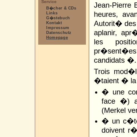
Service
Jean-Pierre
B�cher & CDs
heures, avan
Links
G�stebuch
Autorit� de
Kontakt
Impressum
aplanir, apr
Datenschutz
Homepage
les posit
pr�sent�es
candidats �.
Trois mod�
�taient � la
� une con
face �) a
(Merkel ve
� un c�te
doivent r