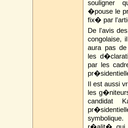
souligner q
�pouse le pr
fix� par l'art
De l'avis de
congolaise, i
aura pas de
les d�clarati
par les cadr
pr�sidentiel
Il est aussi v
les g�niteu
candidat 
pr�sidentiell
symbolique
r�alit� qui