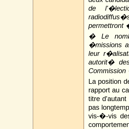
de l'�lect
radiodiffus�
permettront �
� Le nombr
�missions ai
leur r�alis
autorit� de
Commission 
La position 
rapport au c
titre d'autant
pas longtemps
vis-�-vis de
comporteme