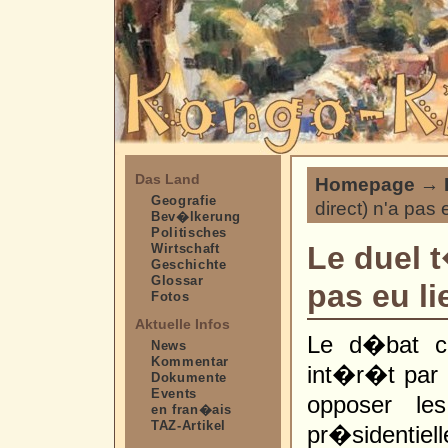
Das Land
Homepage
→
Geografie
direct) n'a pas e
Bev�lkerung
Politisches
Le duel 
Wirtschaft
Geschichte
Glossar
pas eu lie
Fotos
Aktuelle Infos
Le d�bat co
News
Kommentar
int�r�t par l
Dokumente
Events
opposer l
en fran�ais
TAZ-Artikel
pr�sidentiell