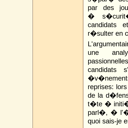
par des jo
� s�curit
candidats 
r�sulter en
L'argumenta
une ana
passionnell
candidats 
�v�nements
reprises: lor
de la d�fen
t�te � initi�
parl�, � l'
quoi sais-je 