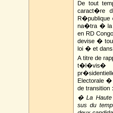
De tout tem
caract�re 
R�publique co
na�tra � la 
en RD Congo.
devise � tou
loi � et dans 
A titre de rap
t�l�vis� 
pr�sidentiell
Electorale �
de transition 
� La Haute 
sus du temp
deux candida