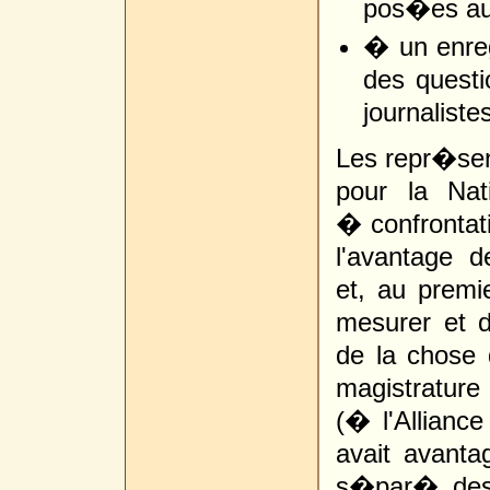
pos�es au 
� un enre
des quest
journaliste
Les repr�sen
pour la Na
� confrontati
l'avantage d
et, au premi
mesurer et d
de la chose 
magistrature
(� l'Allianc
avait avant
s�par� des