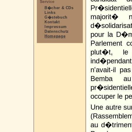
Service
Pr�sidentie
B�cher & CDs
Links
majorit� 
G�stebuch
Kontakt
d�solidaris
Impressum
Datenschutz
pour la D�m
Homepage
Parlement c
plut�t, l
ind�pendant e
n'avait-il p
Bemba au 
pr�sidentiel
occuper le p
Une autre sur
(Rassemblem
au d�triment