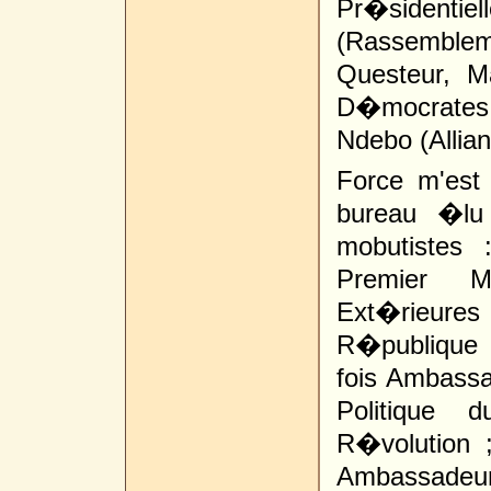
Pr�sidentiel
(Rassembleme
Questeur, M
D�mocrates 
Ndebo (Allian
Force m'est 
bureau �lu
mobutistes 
Premier Mi
Ext�rieur
R�publique 
fois Ambassa
Politique 
R�volution 
Ambassadeu