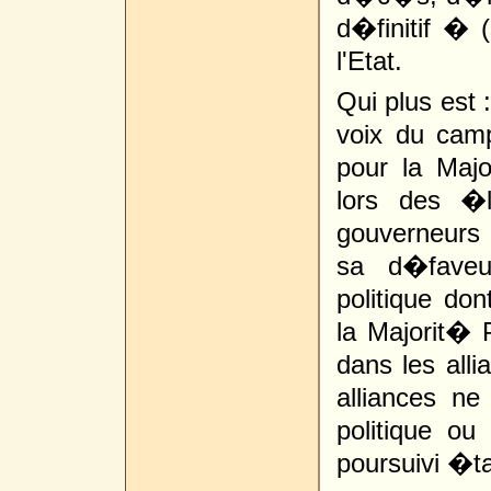
d�finitif � 
l'Etat.
Qui plus est 
voix du camp 
pour la Majo
lors des �l
gouverneurs 
sa d�faveur
politique don
la Majorit� P
dans les alli
alliances n
politique o
poursuivi �tai