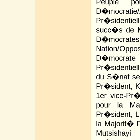
Peuple po
D�mocrati
Pr�sidentiel
succ�s de M
D�mocrate
Nation/Oppo
D�mocrate C
Pr�sidentiell
du S�nat se
Pr�sident, 
1er vice-Pr
pour la Maj
Pr�sident, L
la Majorit� P
Mutsishay