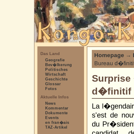
Das Land
Homepage
→
Geografie
Bureau d�finit
Bev�lkerung
Politisches
Wirtschaft
Surprise
Geschichte
Glossar
d�finiti
Fotos
Aktuelle Infos
News
La l�gendaire
Kommentar
Dokumente
s'est de nou
Events
du Pr�sident
en fran�ais
TAZ-Artikel
candidat d