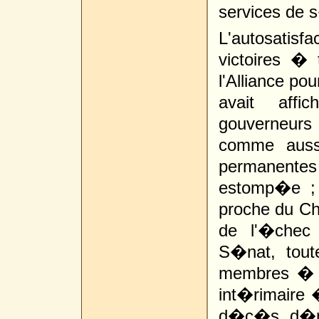
services de 
L'autosatisfa
victoires � 
l'Alliance po
avait aff
gouverneurs
comme auss
permanentes
estomp�e ; 
proche du Che
de l'�chec
S�nat, tout
membres � 
int�rimaire
d�c�s, d�mi