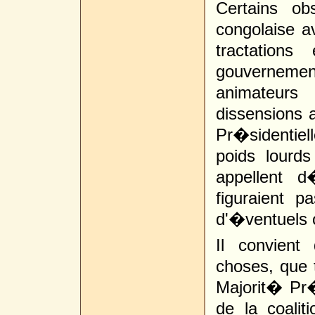
Certains ob
congolaise 
tractation
gouverneme
animateurs 
dissensions a
Pr�sidentiel
poids lourds
appellent d
figuraient p
d'�ventuels 
Il convient
choses, que t
Majorit� Pr�s
de la coalit