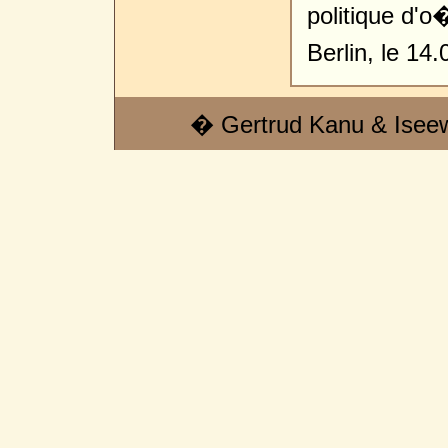
politique d'o�
Berlin, le 14.
� Gertrud Kanu & Isee