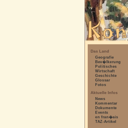
Das Land
Geografie
Bev�lkerung
Politisches
Wirtschaft
Geschichte
Glossar
Fotos
Aktuelle Infos
News
Kommentar
Dokumente
Events
en fran�ais
TAZ-Artikel