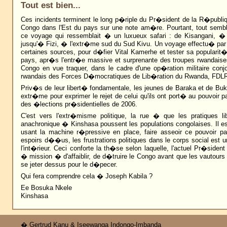
Tout est bien...
Ces incidents terminent le long p�riple du Pr�sident de la R�publ
Congo dans l'Est du pays sur une note am�re. Pourtant, tout sembla
ce voyage qui ressemblait � un luxueux safari : de Kisangani, �
jusqu'� Fizi, � l'extr�me sud du Sud Kivu. Un voyage effectu� par
certaines sources, pour d�fier Vital Kamerhe et tester sa popularit�
pays, apr�s l'entr�e massive et surprenante des troupes rwandaise
Congo en vue traquer, dans le cadre d'une op�ration militaire conj
rwandais des Forces D�mocratiques de Lib�ration du Rwanda, FDL
Priv�s de leur libert� fondamentale, les jeunes de Baraka et de Buka
extr�me pour exprimer le rejet de celui qu'ils ont port� au pouvoir p
des �lections pr�sidentielles de 2006.
C'est vers l'extr�misme politique, la rue � que les pratiques lib
anachronique � Kinshasa poussent les populations congolaises. Il 
usant la machine r�pressive en place, faire asseoir ce pouvoir par
espoirs d��us, les frustrations politiques dans le corps social est u
l'int�rieur. Ceci conforte la th�se selon laquelle, l'actuel Pr�sident
� mission � d'affaiblir, de d�truire le Congo avant que les vautours
se jeter dessus pour le d�pecer.
Qui fera comprendre cela � Joseph Kabila ?
Ee Bosuka Nkele
Kinshasa
� Gertrud Kanu & Iseewanga Indongo-Imbanda