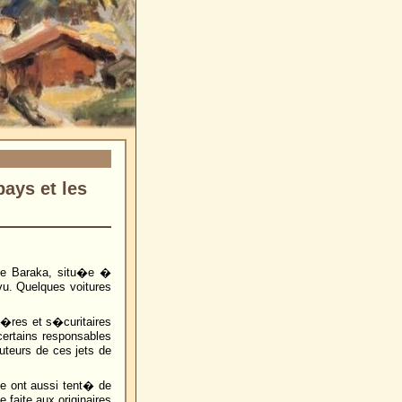
pays et les
de Baraka, situ�e �
vu. Quelques voitures
i�res et s�curitaires
 certains responsables
uteurs de ces jets de
le ont aussi tent� de
faite aux originaires