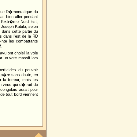
ique D�mocratique du
it bien aller pendant
 l'extr�me Nord Est,
 Joseph Kabila, selon
 dans cette partie du
s dans l'est de la RD
ointe les combattants
R.
vu ont choisi la voie
ar un vote massif lors
erticides du pouvoir
esp�re sans doute, en
 la terreur, mais les
n virus qui d�truit de
 congolais aurait pour
 de tout bord viennent