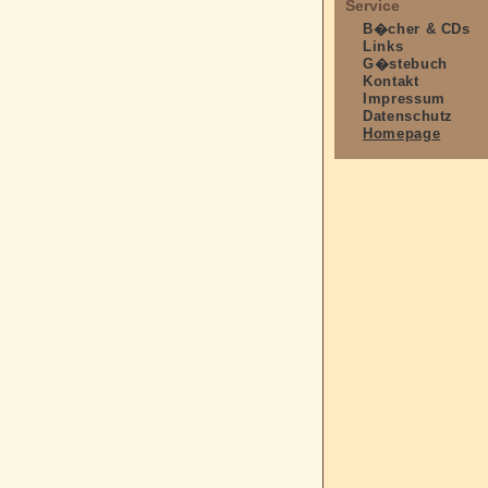
Service
B�cher & CDs
Links
G�stebuch
Kontakt
Impressum
Datenschutz
Homepage