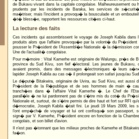
de Bukavu vivant dans la capitale congolaise. Malheureusement ou 
prudents par les incidents de Baraka, les services de s�curi
ma�triser, mais l'incident a provoqu� la bousculade et un emboutei
�t� bless�e, rapportent les ressources cit�es ci-haut.
La lecture des faits
Ces incidents qui assombrissent le voyage de Joseph Kabila dans l
produits alors que l'affaire provoqu�e par la volont� du Pr�siden
pousser le Pr�sident de l'Assembl�e Nationale � la d�mission con
Une de l'actualit� congolaise.
Pour m�moire : Vital Kamerhe est originaire de Walungu, pr�s de Bu
province du Sud Kivu, son fief �lectoral. Les jeunes de Bukavu, 
avaient promis, dans des messages �lectroniques � leurs a�n
lapider Joseph Kabila au cas o� il prolongeait son safari jusqu'au Sud
Le d�put� Bitakwira, originaire de Uvira, au Sud Kivu, est aussi d
Pr�sident de la R�publique et de ses hommes de main � caus
tranch�es dans � l'affaire Vital Kamerhe �. Le Chef de l'Et
parall�le � ne lui pardonnent pas de s'�tre mis du cot� du Pr�s
Nationale et, surtout, de s'�tre permis de dire haut et fort sur RFI qu'
d�mocratie, Joseph Kabila �tait fini. Le jeudi 19 Mars 2009, les 
l'ont emp�ch� de voyager et lui ont confisqu� son passeport, s
sign� par V. Kamerhe, Pr�sident encore en fonction de la Chambr
congolais, et son billet d'avion.
Il n'est pas �tonnant que les milieux proches de Kamerhe et Bitakwir
fa�on.