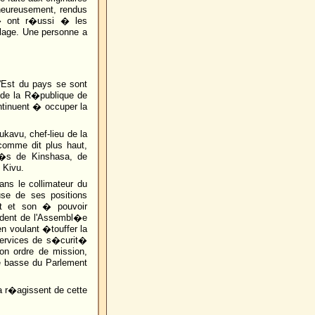
heureusement, rendus
t� ont r�ussi � les
llage. Une personne a
'Est du pays se sont
t de la R�publique de
tinuent � occuper la
kavu, chef-lieu de la
comme dit plus haut,
�s de Kinshasa, de
 Kivu.
ans le collimateur du
e de ses positions
at et son � pouvoir
ident de l'Assembl�e
en voulant �touffer la
services de s�curit�
on ordre de mission,
e basse du Parlement
a r�agissent de cette