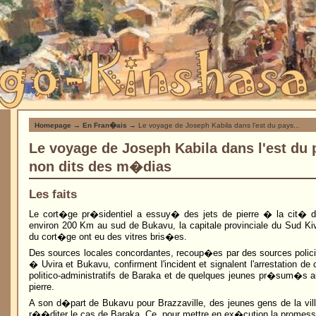
Homepage
→
En Fran�ais
→ Le voyage de Joseph Kabila dans l'est du pays...
Le voyage de Joseph Kabila dans l'est du 
non dits des m�dias
Les faits
Le cort�ge pr�sidentiel a essuy� des jets de pierre � la cit� 
environ 200 Km au sud de Bukavu, la capitale provinciale du Sud Ki
du cort�ge ont eu des vitres bris�es.
Des sources locales concordantes, recoup�es par des sources polic
� Uvira et Bukavu, confirment l'incident et signalent l'arrestation de
politico-administratifs de Baraka et de quelques jeunes pr�sum�s a
pierre.
A son d�part de Bukavu pour Brazzaville, des jeunes gens de la vil
r��diter le cas de Baraka. Ce, pour mettre en ex�cution la promesse 