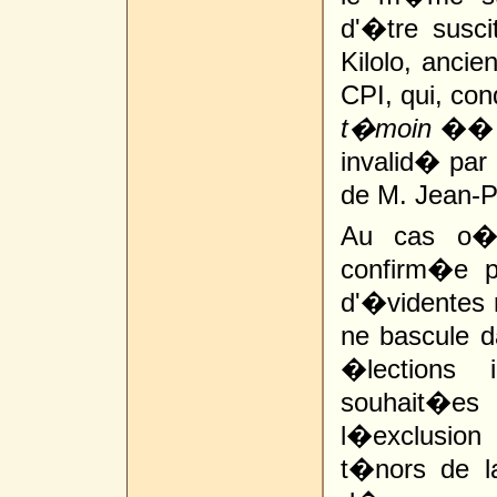
d'�tre sus
Kilolo, anci
CPI, qui, c
t�moin
�� p
invalid� par
de M. Jean-
Au cas o� 
confirm�e pa
d'�videntes 
ne bascule d
�lections 
souhait�es
l�exclusio
t�nors de l