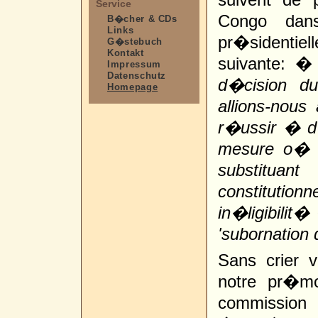
Service
Congo dans
B�cher & CDs
Links
pr�sidentiell
G�stebuch
Kontakt
suivante: 
Impressum
Datenschutz
d�cision du
Homepage
allions-nous 
r�ussir � d
mesure o� q
substitua
constituti
in�ligibilit
'subornation
Sans crier vi
notre pr�mo
commissi