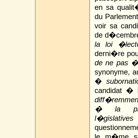
en sa quali
du Parlement 
voir sa cand
de d�cembre
la loi �lect
derni�re pou
de ne pas �t
synonyme, au
�
subornat
candidat � 
diff�remment 
� la pr�s
l�gislatives
questionneme
le m�me suj