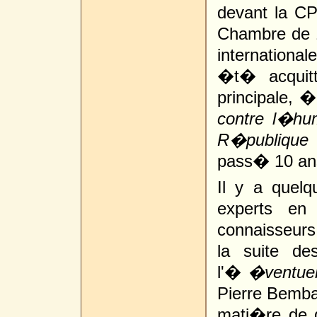
devant la CP
Chambre de 1
internationa
�t� acquitt
principale, 
contre l�hu
R�publique 
pass� 10 ans
Il y a quel
experts en 
connaisseur
la suite de
l'�
�ventuel
Pierre Bemba
mati�re de 