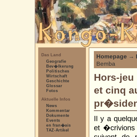
Das Land
Homepage
→
Geografie
Bemba
Bev�lkerung
Politisches
Hors-jeu
Wirtschaft
Geschichte
Glossar
et cinq a
Fotos
Aktuelle Infos
pr�sident
News
Kommentar
Dokumente
Il y a quelq
Events
en fran�ais
et �crivion
TAZ-Artikel
suivent de 