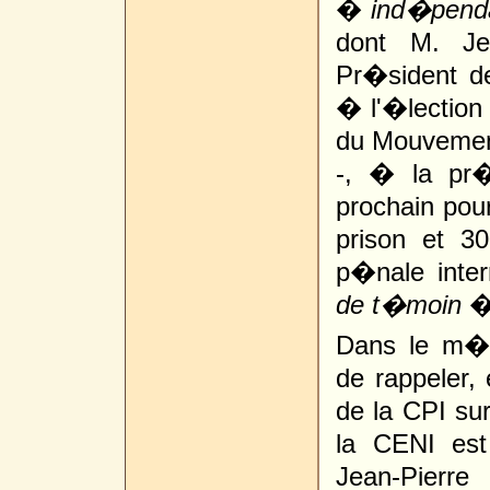
�
ind�pend
dont M. Je
Pr�sident d
� l'�lection
du Mouvement
-, � la pr�
prochain po
prison et 3
p�nale inte
de t�moin
�
Dans le m�m
de rappeler,
de la CPI sur
la CENI est
Jean-Pierr