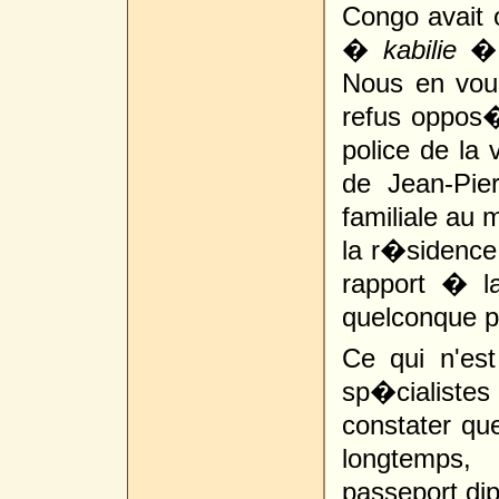
Congo avait 
�
kabilie
�
Nous en voul
refus oppos�
police de la 
de Jean-Pie
familiale au m
la r�sidence
rapport � la
quelconque 
Ce qui n'es
sp�cialistes 
constater que
longtemps,
passeport di