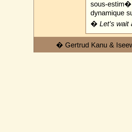
sous-estim
dynamique sur
�
Let's wait
� Gertrud Kanu & Isee