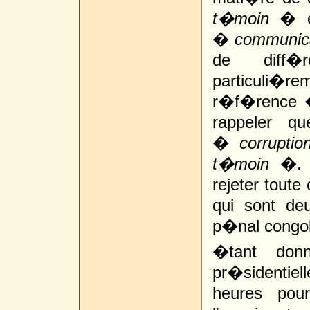
t�moin
� 
�
communica
de diff�r
particuli�r
r�f�rence �
rappeler q
�
corruptio
t�moin
�. U
rejeter toute
qui sont de
p�nal congol
�tant don
pr�sidentie
heures pour