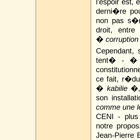
l'espoir est,
derni�re pou
non pas s�m
droit, ent
�
corruption
Cependant, s
tent� - � 
constitution
ce fait, r�d
�
kabilie
�, 
son installa
comme une le
CENI - plus
notre propos
Jean-Pierre 