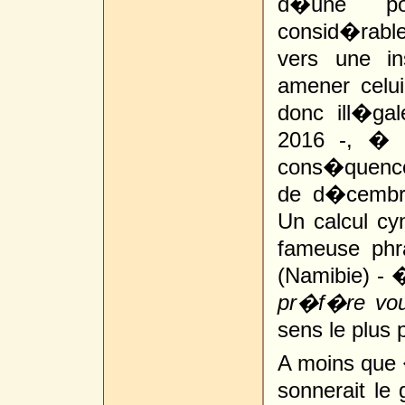
d�une pot
consid�rable
vers une in
amener celu
donc ill�gal
2016 -, � d
cons�quence
de d�cembre
Un calcul cyn
fameuse phr
(Namibie) -
pr�f�re vou
sens le plus 
A moins que �
sonnerait le