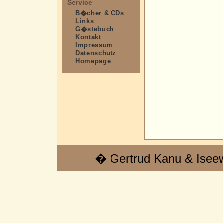
Service
B�cher & CDs
Links
G�stebuch
Kontakt
Impressum
Datenschutz
Homepage
� Gertrud Kanu & Isee