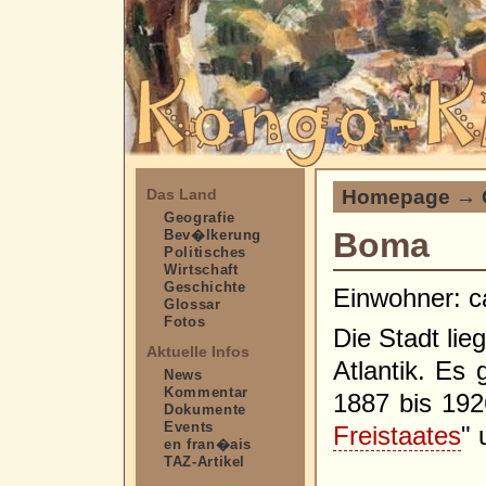
Homepage
→
Das Land
Geografie
Boma
Bev�lkerung
Politisches
Wirtschaft
Geschichte
Einwohner: c
Glossar
Fotos
Die Stadt li
Aktuelle Infos
Atlantik. Es
News
Kommentar
1887 bis 192
Dokumente
Events
Freistaates
"
en fran�ais
TAZ-Artikel