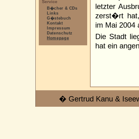
Service
letzter Ausbr
B�cher & CDs
Links
zerst�rt hat
G�stebuch
Kontakt
im Mai 2004 
Impressum
Datenschutz
Die Stadt li
Homepage
hat ein ange
� Gertrud Kanu & Isee