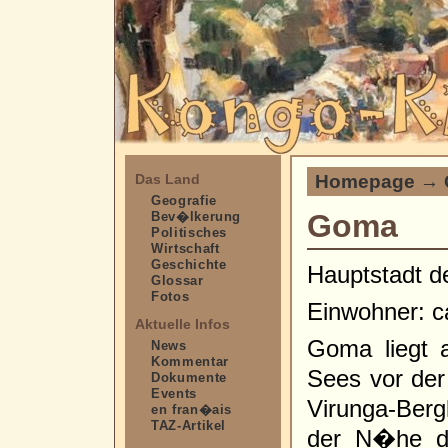
Homepage
→
Das Land
Geografie
Goma
Bev�lkerung
Politisches
Wirtschaft
Geschichte
Hauptstadt d
Glossar
Fotos
Einwohner: c
Aktuelle Infos
Goma liegt 
News
Kommentar
Sees vor der
Dokumente
Events
Virunga-Berg
en fran�ais
TAZ-Artikel
der N�he de