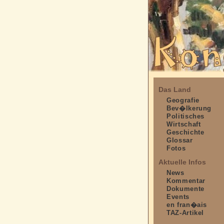
Das Land
Geografie
Bev�lkerung
Politisches
Wirtschaft
Geschichte
Glossar
Fotos
Aktuelle Infos
News
Kommentar
Dokumente
Events
en fran�ais
TAZ-Artikel