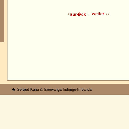
-
weiter
zur�ck
� Gertrud Kanu & Iseewanga Indongo-Imbanda