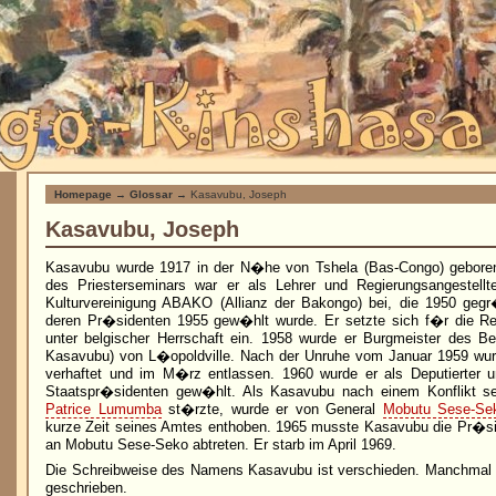
Homepage
→
Glossar
→ Kasavubu, Joseph
Kasavubu, Joseph
Kasavubu wurde 1917 in der N�he von Tshela (Bas-Congo) gebor
des Priesterseminars war er als Lehrer und Regierungsangestellte
Kulturvereinigung ABAKO (Allianz der Bakongo) bei, die 1950 geg
deren Pr�sidenten 1955 gew�hlt wurde. Er setzte sich f�r die R
unter belgischer Herrschaft ein. 1958 wurde er Burgmeister des Be
Kasavubu) von L�opoldville. Nach der Unruhe vom Januar 1959 wurd
verhaftet und im M�rz entlassen. 1960 wurde er als Deputierter
Staatspr�sidenten gew�hlt. Als Kasavubu nach einem Konflikt se
Patrice Lumumba
st�rzte, wurde er von General
Mobutu Sese-Se
kurze Zeit seines Amtes enthoben. 1965 musste Kasavubu die Pr�si
an Mobutu Sese-Seko abtreten. Er starb im April 1969.
Die Schreibweise des Namens Kasavubu ist verschieden. Manchmal
geschrieben.