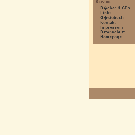
Service
B�cher & CDs
Links
G�stebuch
Kontakt
Impressum
Datenschutz
Homepage