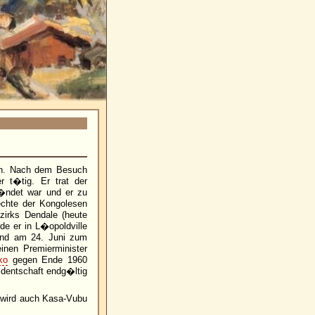
en. Nach dem Besuch
r t�tig. Er trat der
r�ndet war und er zu
echte der Kongolesen
zirks Dendale (heute
e er in L�opoldville
 und am 24. Juni zum
inen Premierminister
ko
gegen Ende 1960
dentschaft endg�ltig
 wird auch Kasa-Vubu