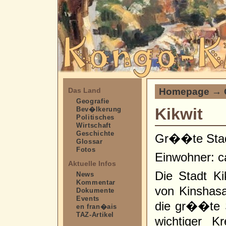
Homepage
→
Das Land
Geografie
Kikwit
Bev�lkerung
Politisches
Wirtschaft
Geschichte
Gr��te Stad
Glossar
Fotos
Einwohner: c
Aktuelle Infos
Die Stadt K
News
Kommentar
von Kinshasa
Dokumente
Events
die gr��te 
en fran�ais
TAZ-Artikel
wichtiger K