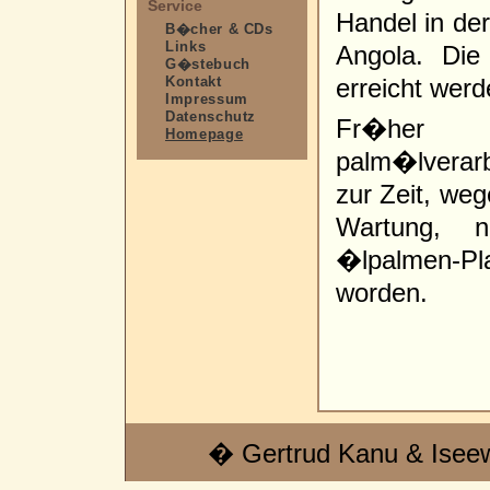
Service
Handel in de
B�cher & CDs
Links
Angola. Die
G�stebuch
Kontakt
erreicht werd
Impressum
Datenschutz
Fr�her 
Homepage
palm�lverarb
zur Zeit, we
Wartung, n
�lpalmen-Pl
worden.
� Gertrud Kanu & Isee