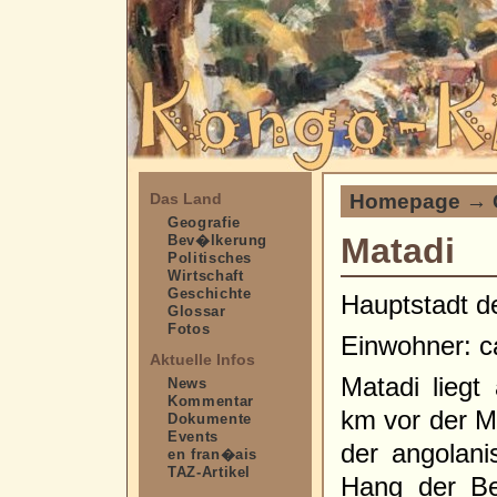
Homepage
→
Das Land
Geografie
Matadi
Bev�lkerung
Politisches
Wirtschaft
Geschichte
Hauptstadt d
Glossar
Fotos
Einwohner: c
Aktuelle Infos
Matadi lieg
News
Kommentar
km vor der M
Dokumente
Events
der angolani
en fran�ais
TAZ-Artikel
Hang der Be