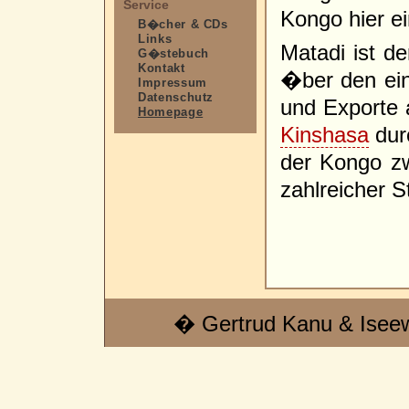
Service
Kongo hier e
B�cher & CDs
Links
Matadi ist d
G�stebuch
Kontakt
�ber den ein
Impressum
Datenschutz
und Exporte a
Homepage
Kinshasa
dur
der Kongo z
zahlreicher S
� Gertrud Kanu & Isee