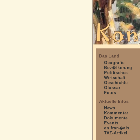
Das Land
Geografie
Bev�lkerung
Politisches
Wirtschaft
Geschichte
Glossar
Fotos
Aktuelle Infos
News
Kommentar
Dokumente
Events
en fran�ais
TAZ-Artikel