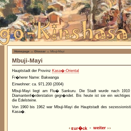
Homepage
→
Glossar
→ Mbuji-Mayi
Mbuji-Mayi
Hauptstadt der Provinz
Kasa�-Oriental
Fr�herer Name: Bakwanga
Einwohner: ca. 971.200 (2004)
Mbuji-Mayi liegt am Flu� Sankuru. Die Stadt wurde nach 1910
Diamantenf�rderstation gegr�ndet. Bis heute ist sie ein wichtige
die Edelsteine.
Von 1960 bis 1962 war Mbuji-Mayi die Hauptstadt des sezessionis
Kasa�.
-
weiter
zur�ck