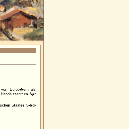
 von Europ�ern als
s Handelszentrum f�r
tischen Staates S�d-