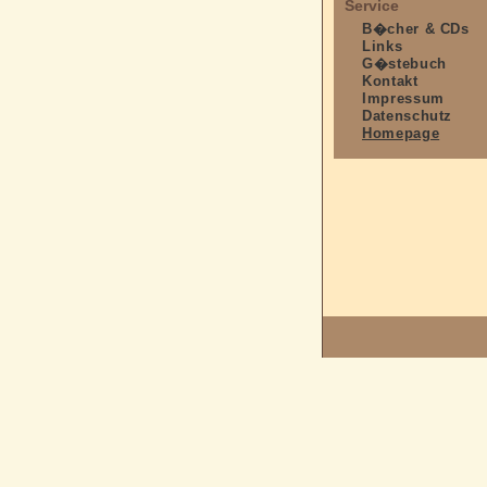
Service
B�cher & CDs
Links
G�stebuch
Kontakt
Impressum
Datenschutz
Homepage