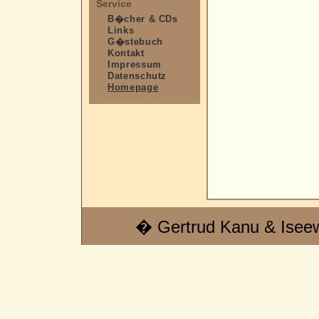
Service
B�cher & CDs
Links
G�stebuch
Kontakt
Impressum
Datenschutz
Homepage
� Gertrud Kanu & Isee