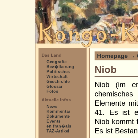
Homepage
→
Das Land
Geografie
Niob
Bev�lkerung
Politisches
Wirtschaft
Geschichte
Niob (im en
Glossar
Fotos
chemisches
Aktuelle Infos
Elemente mi
News
41. Es ist 
Kommentar
Dokumente
Niob kommt 
Events
en fran�ais
Es ist Bestan
TAZ-Artikel