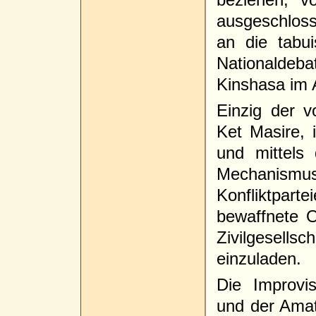
ausgeschloss
an die tabu
Nationalde
Kinshasa im A
Einzig der v
Ket Masire,
und mittels
Mechanismu
Konfliktpa
bewaffnete O
Zivilgesellsc
einzuladen.
Die Improvi
und der Amat