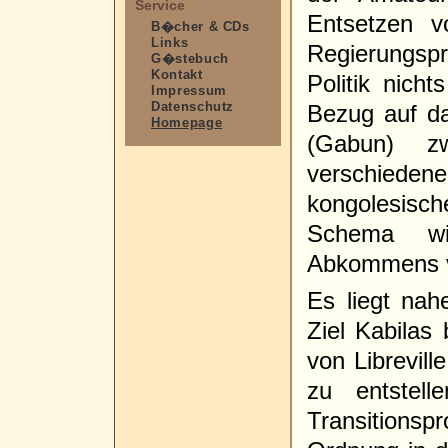
Service
Entsetzen v
B�cher & CDs
Links
Regierungsp
G�stebuch
Kontakt
Politik nicht
Impressum
Datenschutz
Bezug auf das
Homepage
(Gabun) z
verschieden
kongolesis
Schema w
Abkommens v
Es liegt na
Ziel Kabilas 
von Librevill
zu entste
Transitions