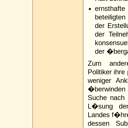
ernsthafte
beteiligte
der Erstel
der Teiln
konsensue
der �berga
Zum ander
Politiker ihr
weniger Ank
�berwinden 
Suche nach 
L�sung der
Landes f�hre
dessen Subs