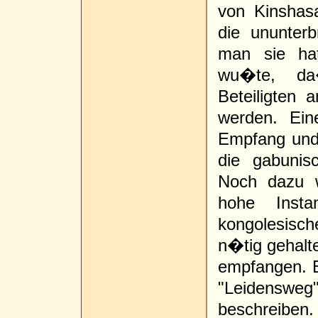
von Kinshasa 
die ununterb
man sie hat
wu�te, da
Beteiligten 
werden. Ein
Empfang und 
die gabunis
Noch dazu w
hohe Insta
kongolesisch
n�tig gehalte
empfangen. E
"Leidensweg",
beschreiben.