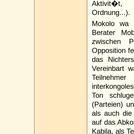
Aktivit�t,
Ordnung...).
Mokolo wa 
Berater Mob
zwischen P
Opposition f
das Nichters
Vereinbart 
Teilnehm
interkongol
Ton schluge
(Parteien) un
als auch die
auf das Abk
Kabila, als T