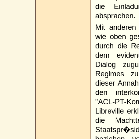
die Einlad
absprachen.
Mit anderen 
wie oben ges
durch die Re
dem evident
Dialog zug
Regimes zu
dieser Anna
den interko
"ACL-PT-Kom
Libreville er
die Macht
Staatspr�si
beziehen, v