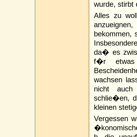
wurde, stirb
Alles zu wol
anzueignen
bekommen, so
Insbesondere
da� es zwisc
f�r etwas
Bescheidenh
wachsen lass
nicht auch
schlie�en, d
kleinen steti
Vergessen wi
�konomischer
h. die unau