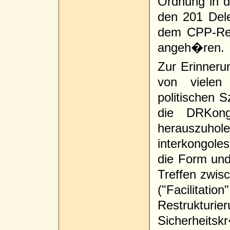
Ordnung in d
den 201 Dele
dem CPP-Reg
angeh�ren.
Zur Erinner
von vielen
politischen S
die DRKong
herauszuh
interkongole
die Form und
Treffen zwisc
("Facilitat
Restruktur
Sicherheitskr