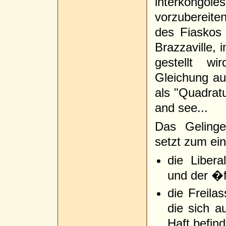
interkongo
vorzubereiten
des Fiaskos
Brazzaville, 
gestellt wi
Gleichung au
als "Quadratu
and see...
Das Gelinge
setzt zum ei
die Libera
und der �f
die Freilas
die sich 
Haft befin