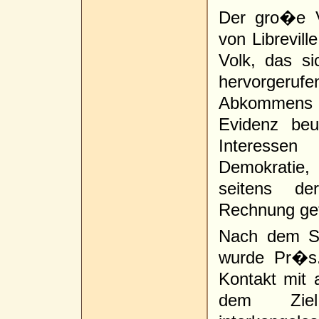
Der gro�e Ve
von Librevill
Volk, das s
hervorgeruf
Abkommens v
Evidenz be
Interesse
Demokratie,
seitens der
Rechnung get
Nach dem Sch
wurde Pr�s.
Kontakt mit 
dem Zie