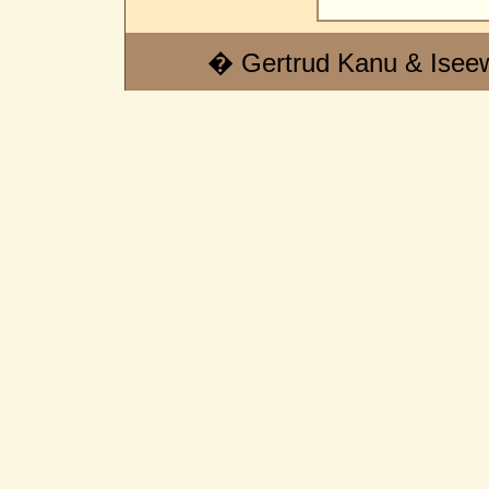
� Gertrud Kanu & Isee