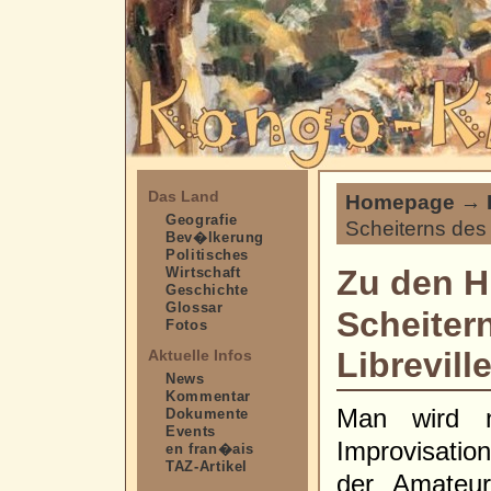
Das Land
Homepage
→
Geografie
Scheiterns des 
Bev�lkerung
Politisches
Zu den H
Wirtschaft
Geschichte
Glossar
Scheiter
Fotos
Librevill
Aktuelle Infos
News
Kommentar
Man wird 
Dokumente
Events
Improvisati
en fran�ais
TAZ-Artikel
der Amateu