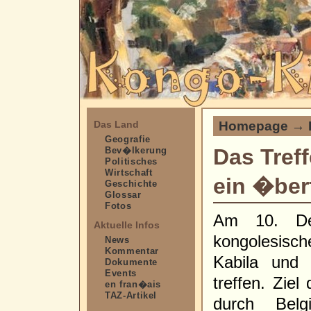
Homepage
→
Das Land
Geografie
Das Tref
Bev�lkerung
Politisches
Wirtschaft
ein �ber
Geschichte
Glossar
Fotos
Am 10. De
Aktuelle Infos
kongolesisc
News
Kommentar
Kabila und 
Dokumente
Events
treffen. Ziel
en fran�ais
TAZ-Artikel
durch Belg