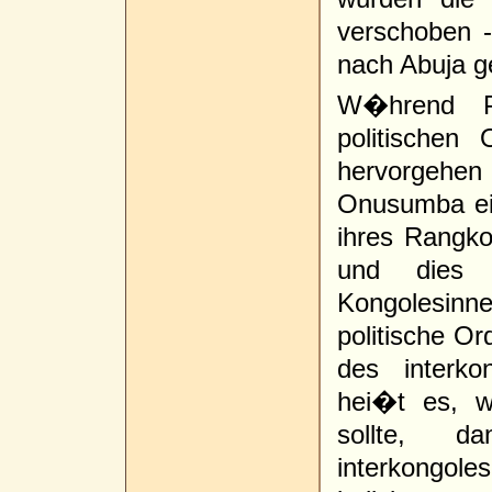
verschoben 
nach Abuja g
W�hrend P
politischen
hervorgehen 
Onusumba ei
ihres Rangko
und dies 
Kongolesinn
politische O
des interko
hei�t es, w
sollte,
interkongol