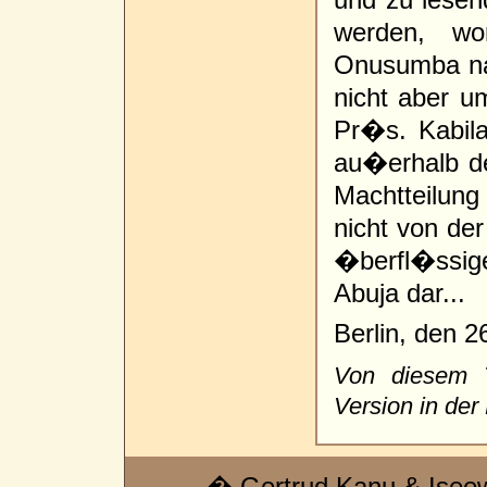
werden, w
Onusumba na
nicht aber u
Pr�s. Kabil
au�erhalb de
Machtteilun
nicht von de
�berfl�ssi
Abuja dar...
Berlin, den 2
Von diesem T
Version in der
� Gertrud Kanu & Isee