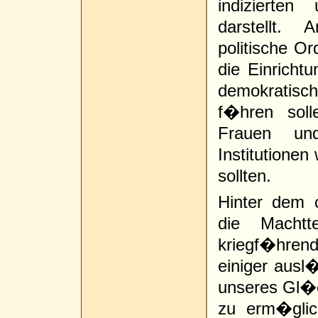
indizierte
darstellt.
politische O
die Einrichtu
demokratis
f�hren sol
Frauen un
Institutione
sollten.
Hinter dem o
die Machtt
kriegf�hrend
einiger ausl
unseres Gl�c
zu erm�glic