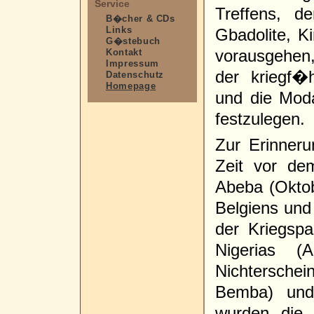
Service
Treffens, 
B�cher & CDs
Links
Gbadolite, 
G�stebuch
vorausgehen, 
Kontakt
Impressum
der kriegf�
Datenschutz
Homepage
und die Moda
festzulegen.
Zur Erinneru
Zeit vor de
Abeba (Oktobe
Belgiens und
der Kriegspa
Nigerias (A
Nichterschei
Bemba) un
wurden die