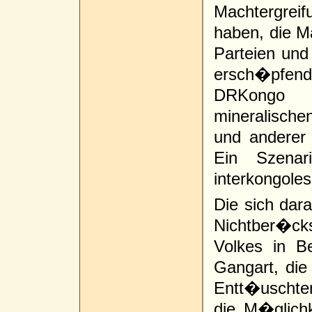
Machtergrei
haben, die M
Parteien und 
ersch�pfende
DRKongo (
mineralischen
und anderer 
Ein Szenar
interkongole
Die sich dar
Nichtber�c
Volkes in B
Gangart, die 
Entt�uschte
die M�glich