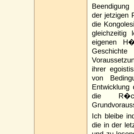
Beendigung 
der jetzige
die Kongoles
gleichzeitig
eigenen H�
Geschichte
Voraussetzu
ihrer egoist
von Beding
Entwicklung
die R�c
Grundvorauss
Ich bleibe 
die in der l
und zu lesen