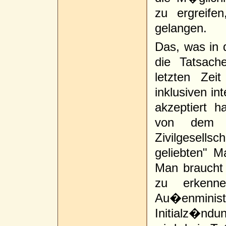
zu ergreife
gelangen.
Das, was in 
die Tatsach
letzten Zei
inklusiven in
akzeptiert h
von dem di
Zivilgesell
geliebten" M
Man braucht 
zu erkenn
Au�enminist
Initialz�nd