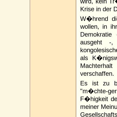
wird, kein T
Krise in der 
W�hrend diej
wollen, in i
Demokratie 
ausgeht -,
kongolesisch
als K�nigsw
Machterha
verschaffen.
Es ist zu b
"m�chte-ge
F�higkeit de
meiner Meinun
Gesellscha