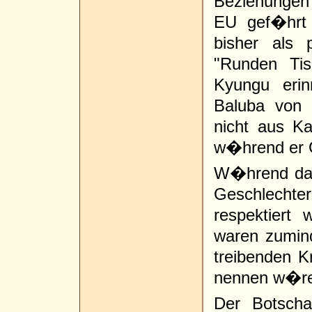
Beziehungen
EU gef�hrt 
bisher als 
"Runden Ti
Kyungu eri
Baluba von 
nicht aus K
w�hrend er G
W�hrend das 
Geschlechter 
respektiert 
waren zumind
treibenden K
nennen w�re 
Der Botscha