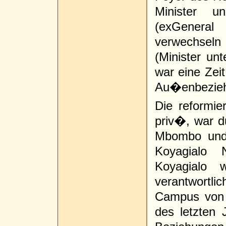
Minister u
(exGeneral
verwechseln 
(Minister un
war eine Zei
Au�enbezieh
Die reformie
priv�, war d
Mbombo und 
Koyagialo 
Koyagialo 
verantwort
Campus von 
des letzten