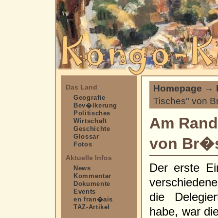
Homepage
→
Das Land
Geografie
Tisches" von B
Bev�lkerung
Politisches
Am Rand
Wirtschaft
Geschichte
Glossar
von Br�
Fotos
Aktuelle Infos
Der erste E
News
Kommentar
verschiedene
Dokumente
Events
die Delegie
en fran�ais
TAZ-Artikel
habe, war di