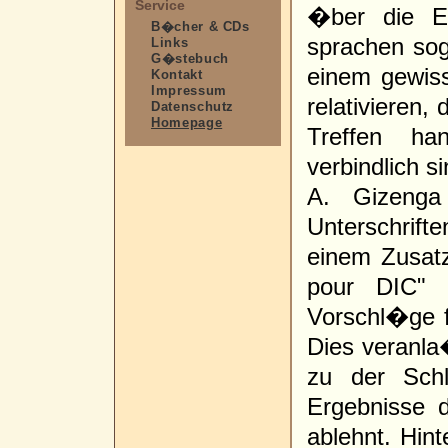
Service
�ber die E
B�cher & CDs
sprachen sog
Links
G�stebuch
einem gewiss
Kontakt
Impressum
relativieren,
Datenschutz
Homepage
Treffen ha
verbindlich s
A. Gizeng
Unterschrif
einem Zusat
pour DIC" -
Vorschl�ge f
Dies veranla�
zu der Sch
Ergebnisse 
ablehnt. Hin