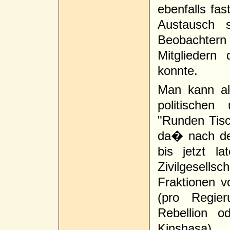
ebenfalls fa
Austausch 
Beobachter
Mitgliedern
konnte.
Man kann al
politischen
"Runden Tisc
da� nach de
bis jetzt l
Zivilgesel
Fraktionen v
(pro Regie
Rebellion o
Kinshasa).