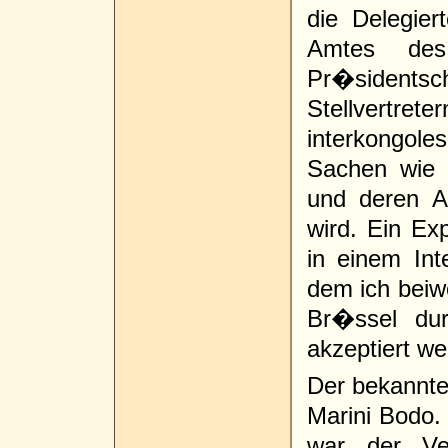
die Delegie
Amtes des 
Pr�sidentsc
Stellvertr
interkongol
Sachen wie d
und deren A
wird. Ein Exp
in einem Int
dem ich beiw
Br�ssel dur
akzeptiert we
Der bekanntes
Marini Bodo.
war der Ve