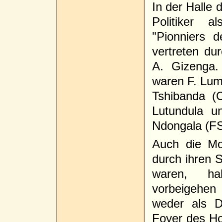
In der Halle 
Politiker a
"Pionniers 
vertreten d
A. Gizenga.
waren F. Lu
Tshibanda (
Lutundula u
Ndongala (F
Auch die Mo
durch ihren 
waren, ha
vorbeigehen
weder als D
Foyer des H