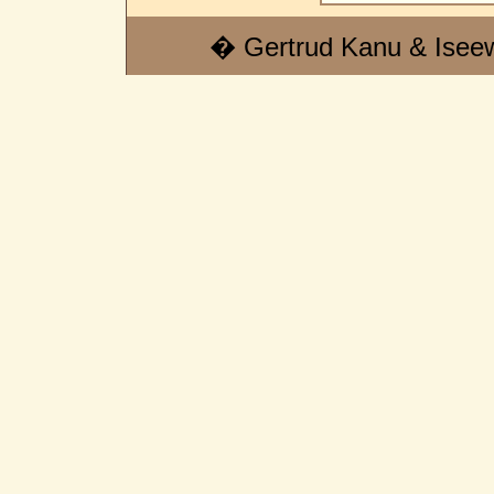
� Gertrud Kanu & Isee