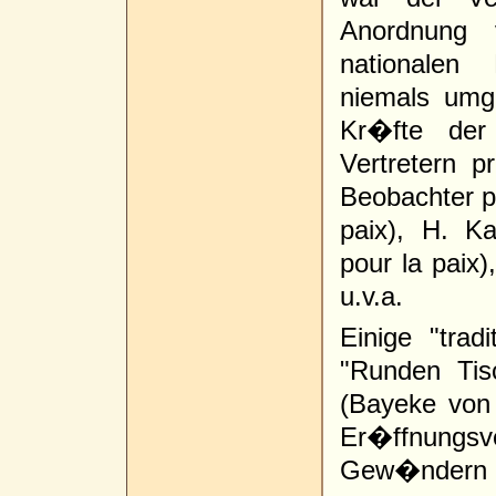
Anordnung 
nationalen
niemals umg
Kr�fte der
Vertretern 
Beobachter p
paix), H. K
pour la paix)
u.v.a.
Einige "tra
"Runden Tis
(Bayeke von
Er�ffnungs
Gew�ndern -