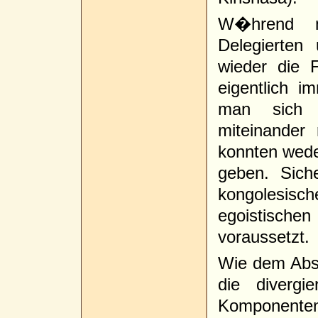
W�hrend m
Delegierten
wieder die 
eigentlich 
man sich 
miteinander 
konnten wed
geben. Sich
kongolesis
egoistische
voraussetzt.
Wie dem Abs
die divergi
Komponenten,