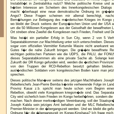
Instabilit�t in Zentralafrika nutzt? Welche politische Kreise und
h�tten Interesse am Scheitern des Innerkongolesischen Dialog
macht �berhaupt eine neue demokratische Ordnung im gr��ten 
Angst? Diese Fragen scheinen mir allemal berechtigt, nachd
Bem�hungen zur Beilegung des m�rderischen Krieges im Kongo ge
wo bleibt der Druck seitens der Europ�ischen Union und der USA au
um die 50 Millionen Kongolesen aus der Geiselhaft der bewaffneten L
Ort streben ohne Zweifel die Kongolesen nach Frieden, Freiheit und D
Was hei�t ein partieller Erfolg in Sun City, wenn 2 von 5 Verh
Separatabkommen zur Machtteilung unter sich unterschreiben. Dies
sogar vom offiziellen Vermittler Ketumile Masire nicht anerkannt wo
Gutes f�r die nahe Zukunft bringen. Die gr��te bewaffnete Re
wichtigen politischen Parteien wie die UDPS, die PALU, der FON
dieses Separatabkommen als eine private Sache ab. Solange ke
Zukunft der DR Kongo gefunden wird, werden die �stlichen Provinze
von den Truppen der RCD-Rebellion besetzt gehalten bleiben
ausl�ndischen Soldaten vom kongolesischen Boden kann man jetzt
sprechen.
Dieses politische Man�ver seitens des jetzigen Machthabers Josep
Rebellenchefs Jean-Pierre Bemba k�nnte verheerende Folge im Lande
Provinz Kasai z.b. spricht man heute schon vom Beginn einer
Rebellion, obwohl viele Kongolesen kriegsm�de sind. Das Separat
City wird sicherlich kein Frieden im Kongo herbeif�hren, sondern di
machen. Nach dieser merkw�rdigen Vereinbarung, soll der Staatspr�
Joseph Kabila sein jetziges Amt behalten und der MLC Rebellench
Premier-Minister in der �bergangszeit werden. Und wo bleibt die gefo
Ordnung f�r die �bergangszeit im Kongo-Kinshasa? Ich frage mich