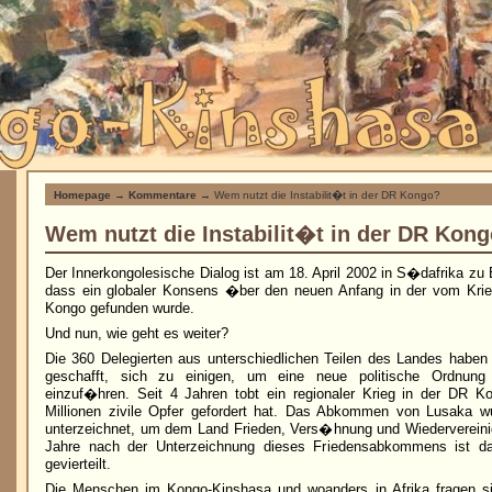
Homepage
→
Kommentare
→ Wem nutzt die Instabilit�t in der DR Kongo?
Wem nutzt die Instabilit�t in der DR Kon
Der Innerkongolesische Dialog ist am 18. April 2002 in S�dafrika z
dass ein globaler Konsens �ber den neuen Anfang in der vom Kri
Kongo gefunden wurde.
Und nun, wie geht es weiter?
Die 360 Delegierten aus unterschiedlichen Teilen des Landes haben
geschafft, sich zu einigen, um eine neue politische Ordnung
einzuf�hren. Seit 4 Jahren tobt ein regionaler Krieg in der DR K
Millionen zivile Opfer gefordert hat. Das Abkommen von Lusaka 
unterzeichnet, um dem Land Frieden, Vers�hnung und Wiedervereinig
Jahre nach der Unterzeichnung dieses Friedensabkommens ist 
gevierteilt.
Die Menschen im Kongo-Kinshasa und woanders in Afrika fragen s