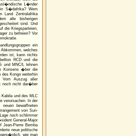
 ausl�ndische L�nder
s in S�dafrika? Wem
Land Zentralafrika
em alle bisherigen
scheitert sind. Und
f die Kriegsparteien,
ager zu befreien? Vor
emokratie.
andlungsgruppen ein
es Abkommen, welches
rden ist, kann nichts
bellion RCD und die
US und MNC/L lehnen
in Konsens �ber die
n des Kongo weiterhin
. Vom Auszug aller
 noch nicht dar�ber
h Kabila und des MLC
 verursachen. In der
 neuen bewaffneten
arrangement von Sun-
e Lage noch schlimmer
sident General-Major
ef Jean-Pierre Bemba
rderte neue politische
 pers�nlich, wie man