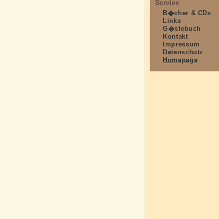
Service
B�cher & CDs
Links
G�stebuch
Kontakt
Impressum
Datenschutz
Homepage