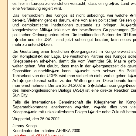
es hier in Europa zu verstehen versucht, dass ein gro�es Land w
eine Verfassung regiert wird.
Das Kernproblem des Kongos ist nicht unbedingt, wer welche �
beh�lt. Vielmehr geht es darum, eine von allen politischen Kreisen 
und demokratische Institutionen zustande zu bringen. Au�e
kongolesische Milit�r inklusive der bewaffneten Gruppierungen (Re
politischen Ordnung unterstellen. Die traditionellen Partner der DR K
L�nder und die USA - sind jetzt schon gut beraten, kein neues po
mehr zu unterst�tzen.
Die Gestaltung einer friedlichen �bergangszeit im Kongo erweist si
der Komplexit�t der Lage. Die westlichen Partner des Kongos solle
Kriegsparteien erh�hen, damit die vom Vermittler Sir. Masire gefo
weiter gehen. Wer glaubt, dass man in der �bergangszeit die gewa
Opposition ausschlie�en kann, t�uscht sich schwer. An Politi
Tshisekedi von der UDPS wird man sicherlich nicht vorbei gehen k�
Anh�nger diesmal selbst zu den Waffen greifen. Diese bereits formu
man ernst nehmen. Die am 25.04.2002 in S�dafrika neue gegr�ndete
des Innerkongolesischen Dialogs (ASD) ist eine direkte Reaktion 
Sun City.
Falls die Internationale Gemeinschaft die Kriegsherren im Kon
Separatabkommens anerkennen w�rden, w�rde dies von viel
Kriegspr�mie mit unkalkulierbaren Folgen f�r die nahe Zukunft betra
Wuppertal, den 26.04.2002
Jimmy Kenga
Koordinator der Initiative AFRIKA 2000
Initiativeafrika2000@gmx.net