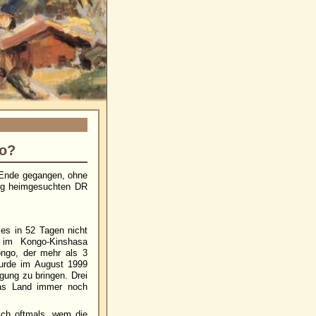
go?
u Ende gegangen, ohne
eg heimgesuchten DR
 es in 52 Tagen nicht
 im Kongo-Kinshasa
ongo, der mehr als 3
wurde im August 1999
ung zu bringen. Drei
das Land immer noch
ich oftmals, wem die