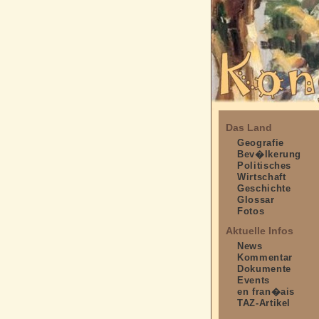
Das Land
Geografie
Bev�lkerung
Politisches
Wirtschaft
Geschichte
Glossar
Fotos
Aktuelle Infos
News
Kommentar
Dokumente
Events
en fran�ais
TAZ-Artikel