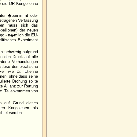
ie die DR Kongo ohne
mter �bernimmt oder
getragenen Verfassung
rdem muss sich das
bellionen) der neuen
ongo - n�mlich die EU-
litisches Experiment
ch schwierig aufgrund
n den Druck auf alle
rderte Verhandlungen
ltlose demokratische
ker wie Dr. Etienne
nnen, ohne dass seine
lierte Drohung sollte
 Allianz zur Rettung
zum Teilabkommen von
go auf Grund dieses
en Kongolesen als
chtet werden.