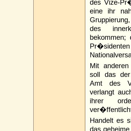
des Vize-Pr�s
eine ihr na
Gruppierung,
des innerk
bekommen; 
Pr�siden
Nationalvers
Mit anderen
soll das der
Amt des Vi
verlangt au
ihrer ord
ver�ffentlic
Handelt es s
das geheime