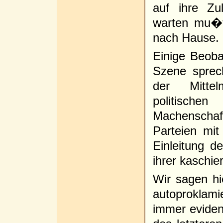
auf ihre Z
warten mu�t
nach Hause.
Einige Beoba
Szene spre
der Mittel
politische
Machenschaft
Parteien mit
Einleitung d
ihrer kaschi
Wir sagen hi
autoproklami
immer eviden