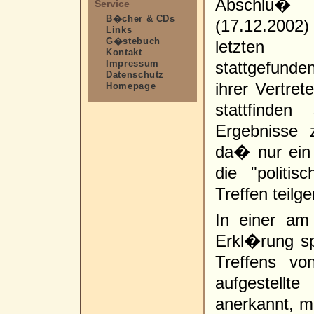
Abschlu� 
Service
B�cher & CDs
(17.12.2002
Links
G�stebuch
letzten 
Kontakt
Impressum
stattgefund
Datenschutz
ihrer Vertret
Homepage
stattfinde
Ergebnisse
da� nur ein T
die "politi
Treffen teil
In einer am 
Erkl�rung s
Treffens vo
aufgestellte
anerkannt, m