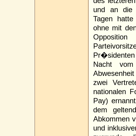
des letzteren
und an die 
Tagen hatte
ohne mit den
Opposit
Parteivorsi
Pr�sidenten
Nacht vom
Abwesenheit
zwei Vertret
nationalen 
Pay) ernannt
dem geltend
Abkommen vo
und inklusiv