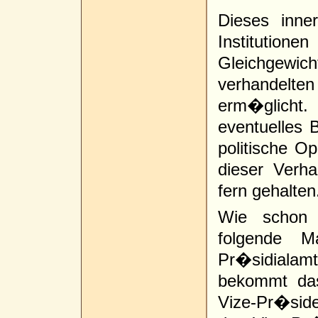
Dieses inne
Institutionen
Gleichgewic
verhandelten
erm�glich
eventuelles 
politische Op
dieser Verh
fern gehalten
Wie schon 
folgende M
Pr�sidialam
bekommt da
Vize-Pr�sid