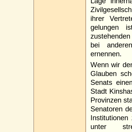
Lage innerha
Zivilgesells
ihrer Vertr
gelungen i
zustehenden V
bei anderen
ernennen.
Wenn wir den
Glauben sch
Senats einem
Stadt Kinshas
Provinzen s
Senatoren des
Institutione
unter str