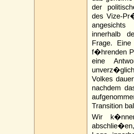
der politis
des Vize-Pr�
angesichts
innerhalb de
Frage. Eine
f�hrenden Pa
eine Antw
unverz�glic
Volkes dauer
nachdem das 
aufgenommen 
Transition ba
Wir k�nnen
abschlie�en