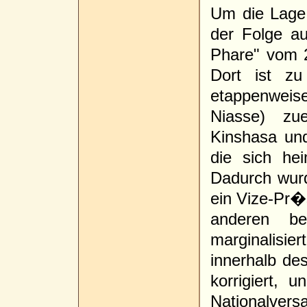
Um die Lage 
der Folge a
Phare" vom 29
Dort ist z
etappenweis
Niasse) zu
Kinshasa un
die sich he
Dadurch wurd
ein Vize-Pr
anderen be
marginalisie
innerhalb de
korrigiert,
Nationalver