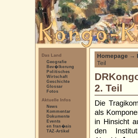
Homepage
→
Das Land
Geografie
Teil
Bev�lkerung
Politisches
DRKongo: 
Wirtschaft
Geschichte
2. Teil
Glossar
Fotos
Aktuelle Infos
Die Tragikom
News
als Komponen
Kommentar
Dokumente
in Hinsicht a
Events
en fran�ais
den Instit
TAZ-Artikel