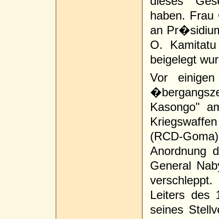
dieses Ges
haben. Frau 
an Pr�sidium
O. Kamitatu
beigelegt wur
Vor einige
�bergangszei
Kasongo" a
Kriegswaffen 
(RCD-Goma)
Anordnung de
General Nab
verschleppt
Leiters des 
seines Stell