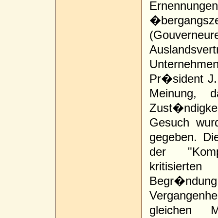
Ernennungen
�bergangsz
(Gouverneu
Auslandsve
Unternehme
Pr�sident J.
Meinung, 
Zust�ndigkei
Gesuch wurd
gegeben. Di
der "Kompo
kritisiert
Begr�ndung, 
Vergangenh
gleichen 