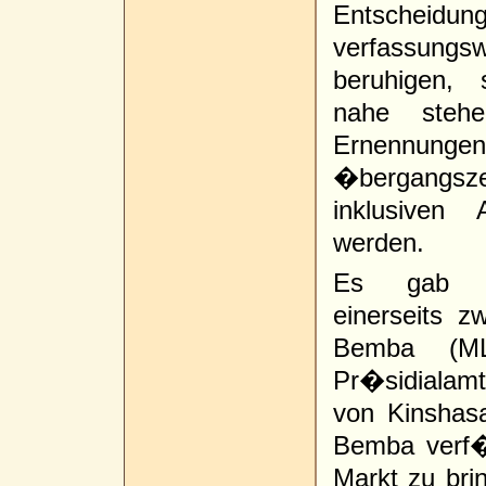
Entscheidu
verfassun
beruhigen,
nahe steh
Ernennungen
�bergangs
inklusiven
werden.
Es gab au
einerseits 
Bemba (ML
Pr�sidialam
von Kinshas
Bemba verf�
Markt zu bri