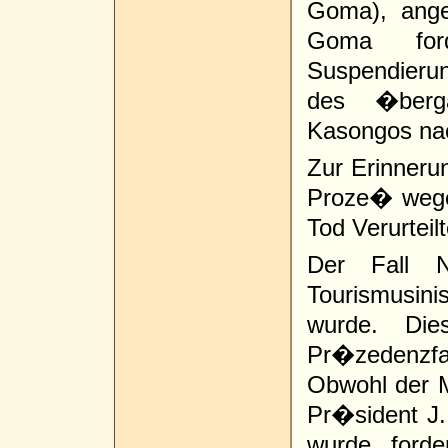
Goma), ange
Goma ford
Suspendierung
des �berg
Kasongos na
Zur Erinneru
Proze� wege
Tod Verurteil
Der Fall 
Tourismusin
wurde. Die
Pr�zedenzfal
Obwohl der M
Pr�sident J.
wurde, forde