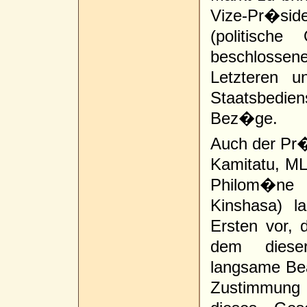
Vize-Pr�sid
(politisch
beschloss
Letzteren 
Staatsbedie
Bez�ge.
Auch der Pr�
Kamitatu, MLC
Philom�ne
Kinshasa) l
Ersten vor, 
dem diese
langsame Bea
Zustimmung 