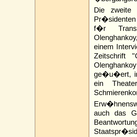
Die zweite 
Pr�sidenten
f�r Trans
Olenghankoy,
einem Interv
Zeitschrift
Olenghanko
ge�u�ert, in
ein Theat
Schmierenko
Erw�hnensw
auch das Gu
Beantwor
Staatspr�sid