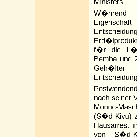
Ministers.
W�hrend Y
Eigenschaft
Entscheidu
Erd�lproduk
f�r die L�s
Bemba und Z
Geh�lter 
Entscheidung
Postwendend
nach seiner 
Monuc-Masch
(S�d-Kivu) z
Hausarrest 
von S�d-K