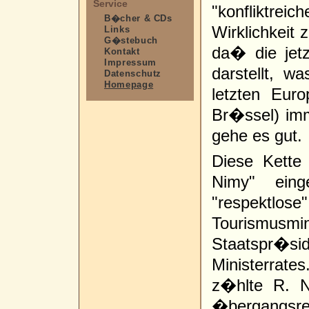
Service
"konfliktre
B�cher & CDs
Wirklichkeit 
Links
G�stebuch
da� die jetz
Kontakt
Impressum
darstellt, 
Datenschutz
Homepage
letzten Euro
Br�ssel) imm
gehe es gut.
Diese Kette
Nimy" eing
"respektlo
Tourismusm
Staatspr�si
Ministerrate
z�hlte R. N
�bergangsre