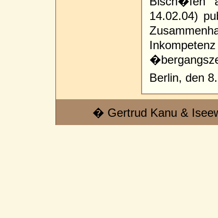
Bisch�fen 
14.02.04) pub
Zusammenha
Inkompete
�bergangszei
Berlin, den 
� Gertrud Kanu & Isee