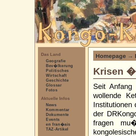
Das Land
Homepage
→
Geografie
Bev�lkerung
Krisen �b
Politisches
Wirtschaft
Geschichte
Seit Anfang 
Glossar
Fotos
wollende Ke
Aktuelle Infos
Institutione
News
Kommentar
der DRKongo
Dokumente
Events
fragen mu�
en fran�ais
TAZ-Artikel
kongolesisc