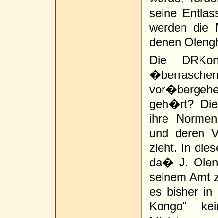
seine Entla
werden die M
denen Olengh
Die DRKon
�berrasch
vor�bergehe
geh�rt? Die
ihre Normen
und deren V
zieht. In di
da� J. Olen
seinem Amt z
es bisher i
Kongo" kein