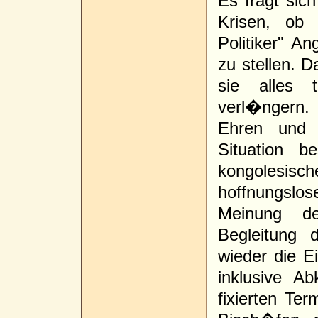
Es fragt sic
Krisen, ob 
Politiker" A
zu stellen. 
sie alles 
verl�ngern.
Ehren und 
Situation b
kongolesisch
hoffnungslos
Meinung de
Begleitung 
wieder die E
inklusive A
fixierten Ter