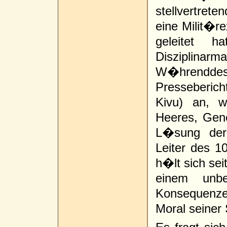
stellvertrete
eine Milit�r
geleitet h
Disziplina
W�hrenddes
Presseberic
Kivu) an, w
Heeres, Gene
L�sung der
Leiter des 1
h�lt sich sei
einem unbe
Konsequenz
Moral seiner