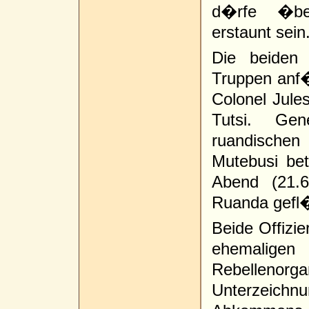
d�rfe �be
erstaunt sein
Die beiden 
Truppen anf
Colonel Jule
Tutsi. Ge
ruandische
Mutebusi bet
Abend (21.6
Ruanda gefl�
Beide Offiz
ehemalige
Rebellenor
Unterzeichn