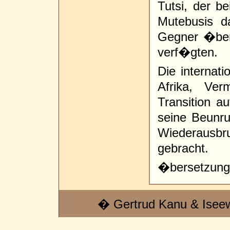
Tutsi, der 
Mutebusis d
Gegner �ber
verf�gten.
Die internat
Afrika, Ve
Transition a
seine Beunru
Wiederausb
gebracht.
�bersetzung:
� Gertrud Kanu & Isee