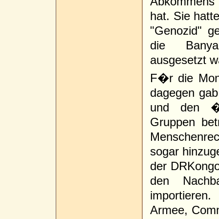
Abkommens (
hat. Sie hat
"Genozid" ge
die Banyam
ausgesetzt w
F�r die Mon
dagegen gab
und den �b
Gruppen bet
Menschenrech
sogar hinzug
der DRKongo 
den Nachb
importieren
Armee, Comm