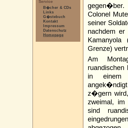
Service
gegen�ber. 
B�cher & CDs
Links
Colonel Mut
G�stebuch
seiner Solda
Kontakt
Impressum
nachdem er 
Datenschutz
Homepage
Kamanyola 
Grenze) vert
Am Montag
ruandischen 
in einem
angek�ndigt
z�gern wird,
zweimal, im
sind ruand
eingedrung
abgezogen.