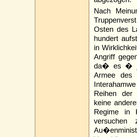
Nach Meinu
Truppenver
Osten des L
hundert auf
in Wirklichke
Angriff geg
da� es � j
Armee des 
Interahamwe
Reihen der
keine andere
Regime in K
versuchen z
Au�enmin