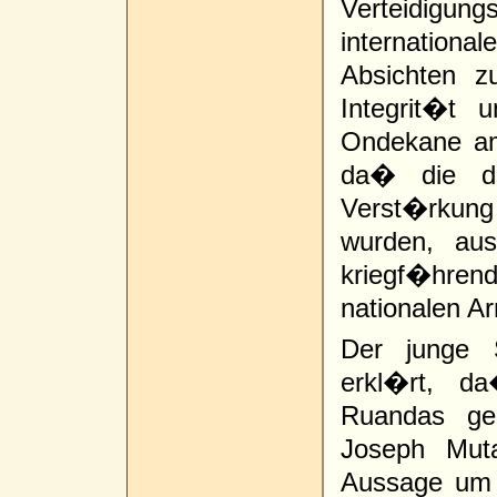
Verteidigun
internation
Absichten z
Integrit�t 
Ondekane am
da� die dr
Verst�rkung
wurden, au
kriegf�hren
nationalen 
Der junge S
erkl�rt, d
Ruandas ge
Joseph Muta
Aussage um 