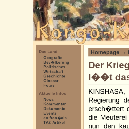
Homepage
→
Das Land
Geografie
Der Krie
Bev�lkerung
Politisches
Wirtschaft
l��t das
Geschichte
Glossar
Fotos
KINSHASA, 2
Aktuelle Infos
Regierung d
News
Kommentar
ersch�ttert 
Dokumente
Events
die Meuterei 
en fran�ais
TAZ-Artikel
nun den ka