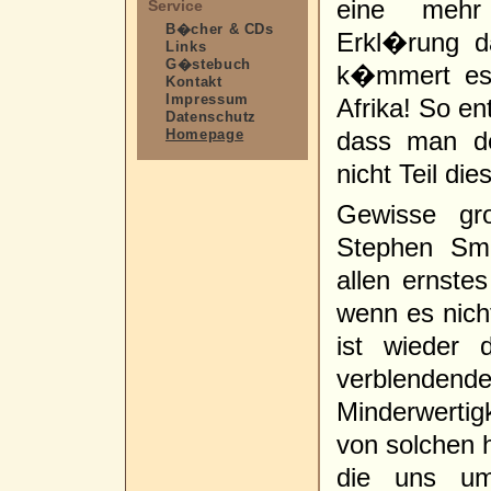
eine mehr 
Service
B�cher & CDs
Erkl�rung d
Links
G�stebuch
k�mmert es 
Kontakt
Impressum
Afrika! So en
Datenschutz
Homepage
dass man de
nicht Teil di
Gewisse gro
Stephen Smi
allen ernstes
wenn es nic
ist wieder d
verblend
Minderwertig
von solchen h
die uns um