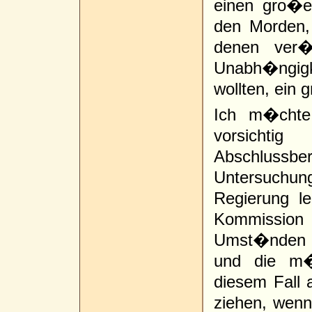
einen gro�e
den Morden,
denen ver�
Unabh�ngigkei
wollten, ein
Ich m�chte 
vorsichti
Abschlussb
Untersuchu
Regierung l
Kommissio
Umst�nden 
und die m�g
diesem Fall 
ziehen, wenn