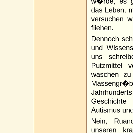
w�rde, es g
das Leben, m
versuchen w
fliehen.
Dennoch sche
und Wissensc
uns schrei
Putzmittel 
waschen zu 
Massengr�
Jahrhunderts
Geschichte 
Autismus und
Nein, Ruand
unseren kra