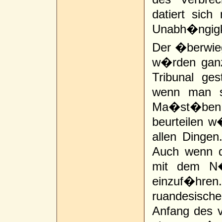
datiert sich
Unabh�ngigk
Der �berwieg
w�rden ganz 
Tribunal ges
wenn man s
Ma�st�ben d
beurteilen w
allen Dinge
Auch wenn de
mit dem N�
einzuf�hren.
ruandesisc
Anfang des v