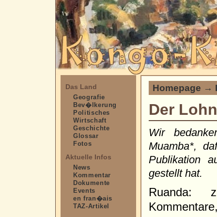
Homepage
→
Das Land
Geografie
Der Lohn 
Bev�lkerung
Politisches
Wirtschaft
Geschichte
Wir bedanke
Glossar
Fotos
Muamba*, daf
Aktuelle Infos
Publikation 
News
gestellt hat.
Kommentar
Dokumente
Ruanda: z
Events
en fran�ais
Kommentare,
TAZ-Artikel