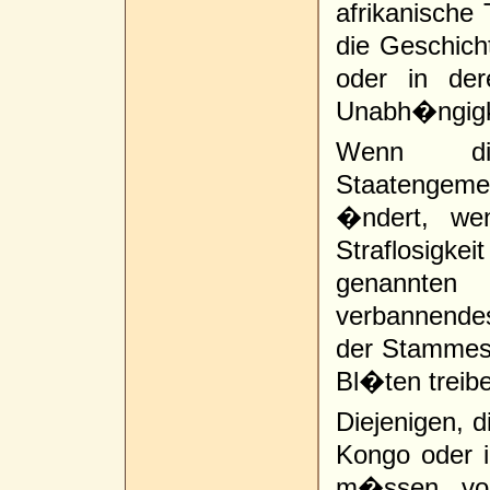
afrikanische 
die Geschich
oder in de
Unabh�ngigke
Wenn die
Staatengeme
�ndert, we
Straflosigk
genannten
verbannendes
der Stammesg
Bl�ten treib
Diejenigen, d
Kongo oder 
m�ssen vor 