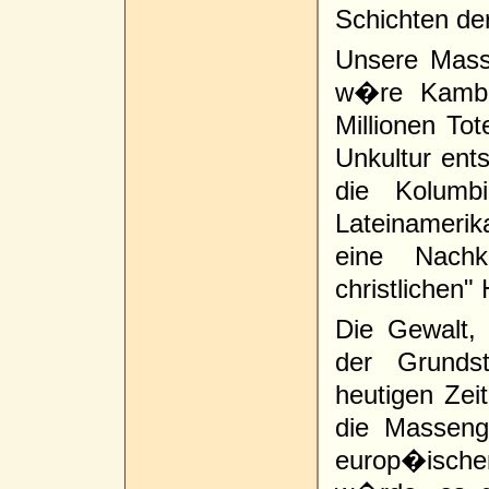
Schichten de
Unsere Mass
w�re Kambo
Millionen To
Unkultur ent
die Kolumb
Lateinameri
eine Nachk
christlichen
Die Gewalt, 
der Grunds
heutigen Ze
die Masseng
europ�isch