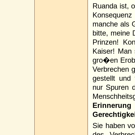
Ruanda ist, o
Konsequenz d
manche als G
bitte, meine
Prinzen! Kon
Kaiser! Man 
gro�en Erob
Verbrechen g
gestellt und 
nur Spuren 
Menschheits
Erinneru
Gerechtigkei
Sie haben vo
des Verbre