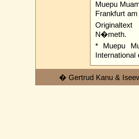
Muepu Mua
Frankfurt am
Originaltex
N�meth.
* Muepu Mua
International 
� Gertrud Kanu & Isee