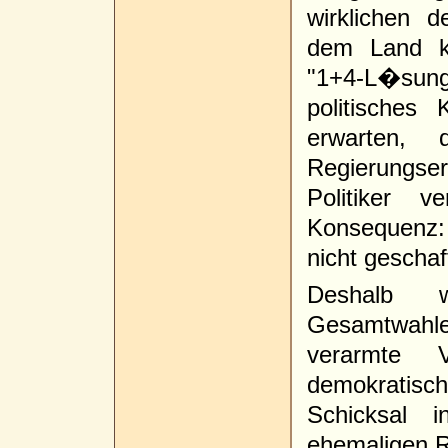
wirklichen 
dem Land ke
"1+4-L�sun
politisches
erwarten, 
Regierungser
Politiker 
Konsequenz:
nicht geschaf
Deshalb 
Gesamtwahlen
verarmte
demokratisch
Schicksal
ehemaligen R