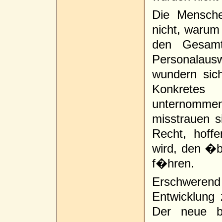
Die Mensch
nicht, warum 
den Gesamt
Personalau
wundern sich
Konkretes
unternomm
misstrauen 
Recht, hoff
wird, den �b
f�hren.
Erschwere
Entwicklung
Der neue b