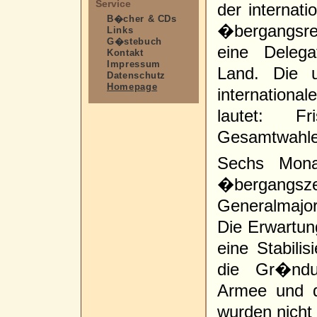
Service
der internati
B�cher & CDs
�bergangsre
Links
G�stebuch
eine Delega
Kontakt
Impressum
Land. Die u
Datenschutz
Homepage
internatio
lautet: Fr
Gesamtwahle
Sechs Mona
�bergangszei
Generalmajor
Die Erwartun
eine Stabili
die Gr�ndu
Armee und d
wurden nicht 