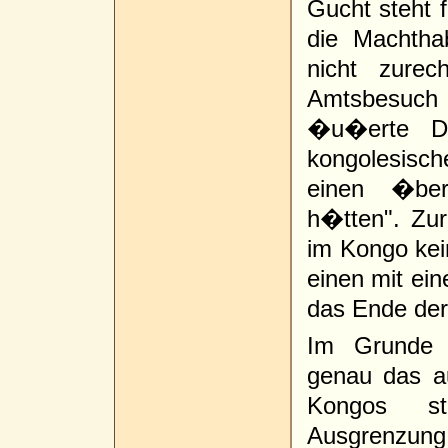
Gucht steht f
die Machtha
nicht zure
Amtsbesuch
�u�erte De
kongolesische
einen �ber
h�tten". Zur
im Kongo kei
einen mit ein
das Ende der
Im Grunde 
genau das a
Kongos st
Ausgrenzung 