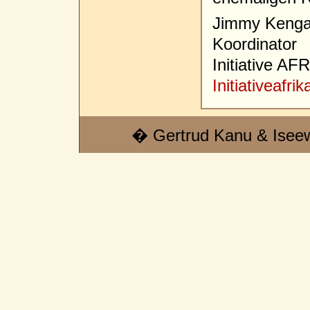
Jimmy Keng
Koordinator
Initiative A
Initiativeaf
� Gertrud Kanu & Isee