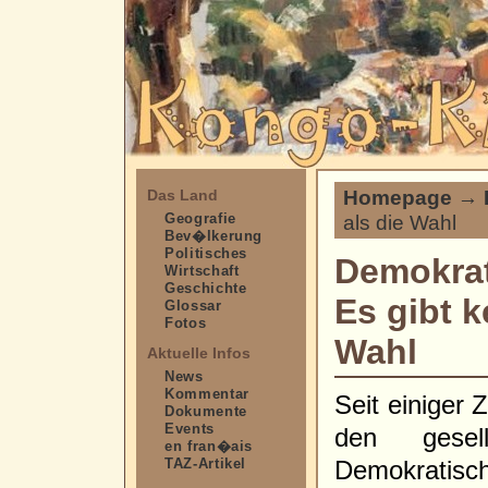
Homepage
→
Das Land
Geografie
als die Wahl
Bev�lkerung
Politisches
Demokra
Wirtschaft
Geschichte
Es gibt k
Glossar
Fotos
Wahl
Aktuelle Infos
News
Kommentar
Seit einiger 
Dokumente
Events
den gesel
en fran�ais
TAZ-Artikel
Demokratisc