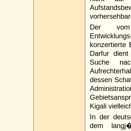
Aufstand
vorhersehbar
Der vom 
Entwicklung
konzertierte
Darfur dien
Suche nac
Aufrechterh
dessen Schat
Adminis
Gebietsanspr
Kigali vielle
In der deut
dem langj�h