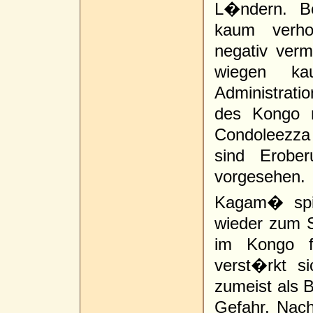
L�ndern. B
kaum verho
negativ verm
wiegen k
Administratio
des Kongo m
Condoleezza
sind Erobe
vorgesehen.
Kagam� spie
wieder zum 
im Kongo f
verst�rkt s
zumeist als 
Gefahr. Nach