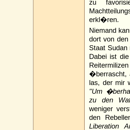
zu favori
Machtteilun
erkl�ren.
Niemand kann
dort von den
Staat Sudan r
Dabei ist di
Reitermili
�berrascht, 
las, der mir 
"Um �berha
zu den Waff
weniger verst
den Rebell
Liberation 