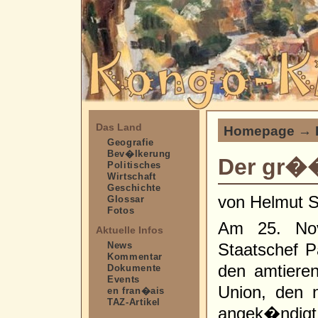
Das Land
Homepage
→
Geografie
Bev�lkerung
Der gr��
Politisches
Wirtschaft
Geschichte
von Helmut S
Glossar
Fotos
Am 25. Nov
Aktuelle Infos
News
Staatschef 
Kommentar
den amtieren
Dokumente
Events
Union, den n
en fran�ais
TAZ-Artikel
angek�ndigt