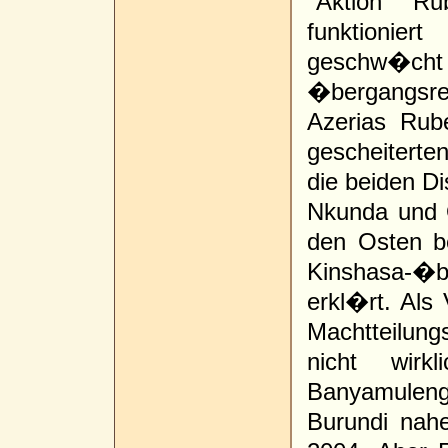
"Aktion R
funktionie
geschw�cht 
�bergangsre
Azerias Rub
gescheitert
die beiden D
Nkunda und 
den Osten b
Kinshasa-�b
erkl�rt. Al
Machtteilun
nicht wirk
Banyamuleng
Burundi nah