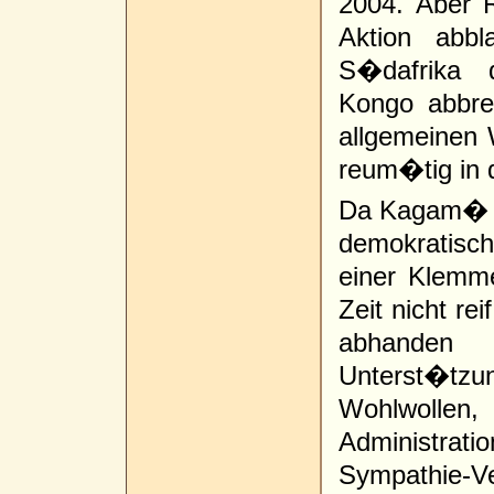
2004. Aber
Aktion abb
S�dafrika 
Kongo abbre
allgemeinen 
reum�tig in 
Da Kagam� n
demokratisc
einer Klemm
Zeit nicht re
abhanden g
Unterst�tz
Wohlwollen
Administrat
Sympathie-