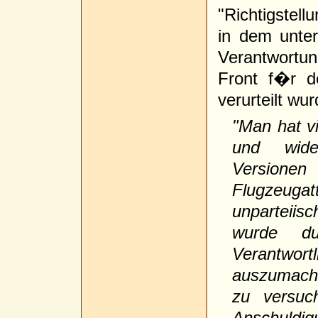
"Richtigstell
in dem unte
Verantwortu
Front f�r d
verurteilt wu
"Man hat v
und wide
Versione
Flugzeugat
unparteii
wurde du
Verantwort
auszumache
zu versuch
Anschuld