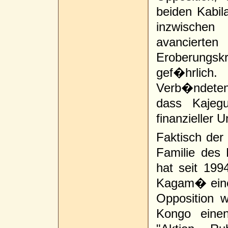
beiden Kabila
inzwische
avanciert
Eroberungs
gef�hrlic
Verb�ndete
dass Kajeg
finanzieller
Faktisch der
Familie des 
hat seit 199
Kagam� eine 
Opposition w
Kongo eine