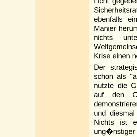
Licht gegebe
Sicherheits
ebenfalls ei
Manier heru
nichts unt
Weltgemeinsc
Krise einen n
Der strategi
schon als "af
nutzte die 
auf den Os
demonstrier
und diesmal
Nichts ist 
ung�nstiger 