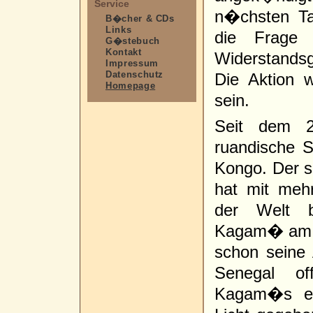
Service
n�chsten Ta
B�cher & CDs
Links
die Frage 
G�stebuch
Kontakt
Widerstands
Impressum
Datenschutz
Die Aktion 
Homepage
sein.
Seit dem 2
ruandische S
Kongo. Der se
hat mit meh
der Welt b
Kagam� am R
schon seine 
Senegal of
Kagam�s ei