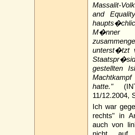
Massalit-Volk
and Equali
haupts�chli
M�nner 
zusammenges
unterst�tzt
Staatspr�s
gestellten I
Machtkampf 
hatte."
(INT
11/12.2004, S
Ich war gege
rechts" in 
auch von li
nicht auf 