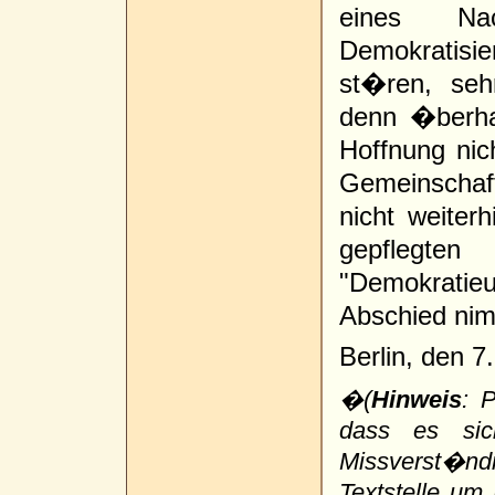
eines Na
Demokratisie
st�ren, seh
denn �berha
Hoffnung nich
Gemeinschaft
nicht weite
gepfleg
"Demokrati
Abschied nim
Berlin, den 7
�(
Hinweis
: P
dass es sic
Missverst�nd
Textstelle um