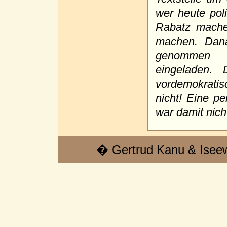
wer heute poli
Rabatz mache
machen. Dana
genommen u
eingeladen.
vordemokratis
nicht! Eine p
war damit nich
� Gertrud Kanu & Isee