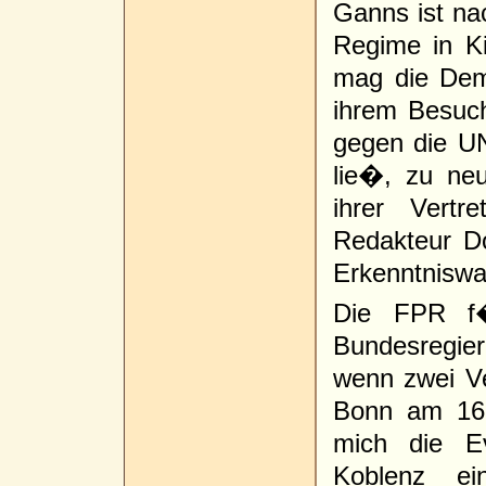
Ganns ist na
Regime in Ki
mag die Dem
ihrem Besuc
gegen die U
lie�, zu ne
ihrer Vert
Redakteur D
Erkenntniswa
Die FPR f�
Bundesregie
wenn zwei Ve
Bonn am 16.
mich die Ev
Koblenz ei