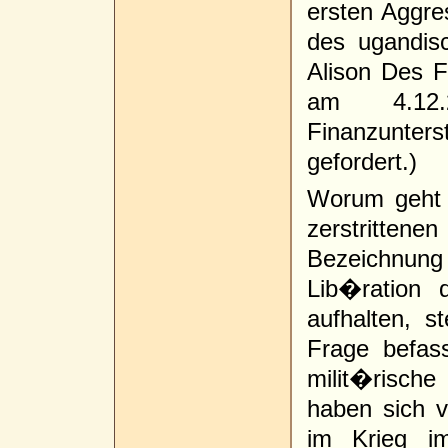
ersten Aggre
des ugandis
Alison Des 
am 4.12.
Finanzunte
gefordert.)
Worum geht 
zerstrittenen
Bezeichnu
Lib�ration
aufhalten, s
Frage befas
milit�risch
haben sich v
im Krieg i