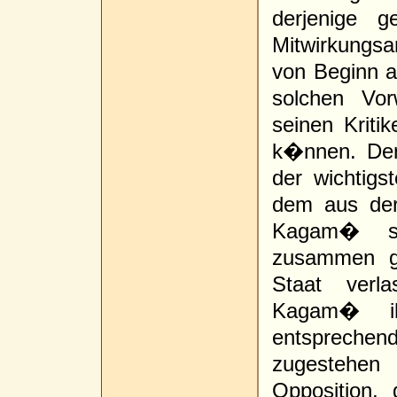
derjenige g
Mitwirkungs
von Beginn a
solchen Vo
seinen Kriti
k�nnen. Den
der wichtig
dem aus der
Kagam� st
zusammen g
Staat verl
Kagam� ih
entsprechen
zugestehe
Opposition,