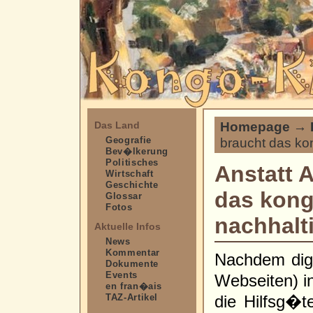
Homepage
→
Das Land
Geografie
braucht das kon
Bev�lkerung
Politisches
Anstatt 
Wirtschaft
Geschichte
das kong
Glossar
Fotos
nachhalti
Aktuelle Infos
News
Kommentar
Nachdem digit
Dokumente
Events
Webseiten) i
en fran�ais
TAZ-Artikel
die Hilfsg�te