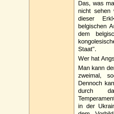
Das, was ma
nicht sehen w
dieser Er
belgischen 
dem belgis
kongolesisc
Staat".
Wer hat Angs
Man kann den
zweimal, so
Dennoch kan
durch das
Temperament 
in der Ukra
dem Vorbil