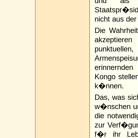
und als 
Staatspr�s
nicht aus der
Die Wahrhei
akzeptieren
punktuelle
Armenspeisu
erinnernden
Kongo stelle
k�nnen.
Das, was sic
w�nschen und
die notwendi
zur Verf�gung
f�r ihr Le