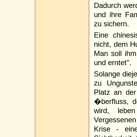
Dadurch werde
und ihre Fam
zu sichern.
Eine chines
nicht, dem H
Man soll ihm
und erntet".
Solange diej
zu Ungunste
Platz an der
�berfluss, d
wird, lebe
Vergessenen 
Krise - ein