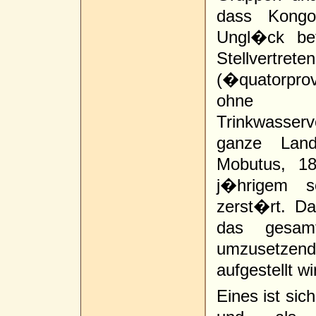
dass Kongo
Ungl�ck bet
Stellvertrete
(�quatorprov
ohne E
Trinkwasse
ganze Land
Mobutus, 1
j�hrigem so
zerst�rt. Da
das gesam
umzusetze
aufgestellt wi
Eines ist si