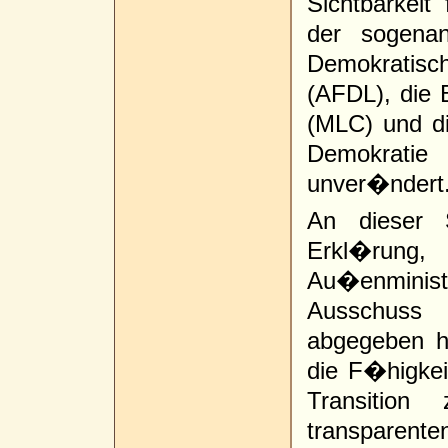
Sichtbarkeit
der sogenan
Demokratisc
(AFDL), die
(MLC) und d
Demokrati
unver�ndert
An dieser 
Erkl�run
Au�enministe
Ausschuss
abgegeben ha
die F�higkei
Transition
transparenten