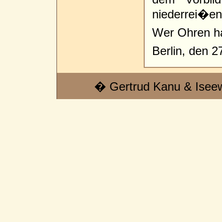
niederrei�en
Wer Ohren ha
Berlin, den 2
� Gertrud Kanu & Isee