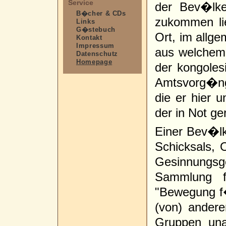
Service
der Bev�lke
B�cher & CDs
zukommen li
Links
G�stebuch
Ort, im allge
Kontakt
Impressum
aus welchem
Datenschutz
Homepage
der kongoles
Amtsvorg�nge
die er hier u
der in Not g
Einer Bev�lke
Schicksals, O
Gesinnungsg
Sammlung f
"Bewegung f
(von) andere
Gruppen una