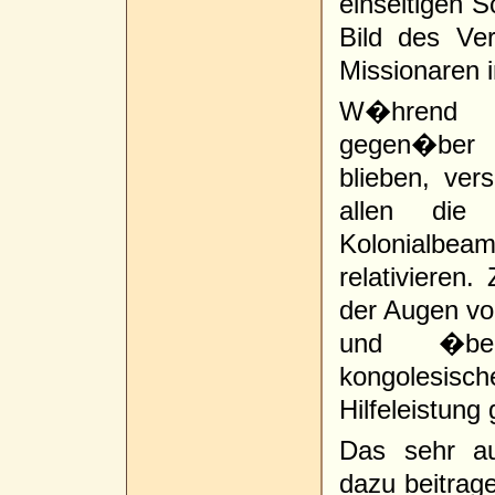
einseitigen S
Bild des Ve
Missionaren 
W�hrend di
gegen�ber d
blieben, ver
allen die 
Kolonialb
relativieren
der Augen vo
und �ber
kongolesisch
Hilfeleistung
Das sehr au
dazu beitrag