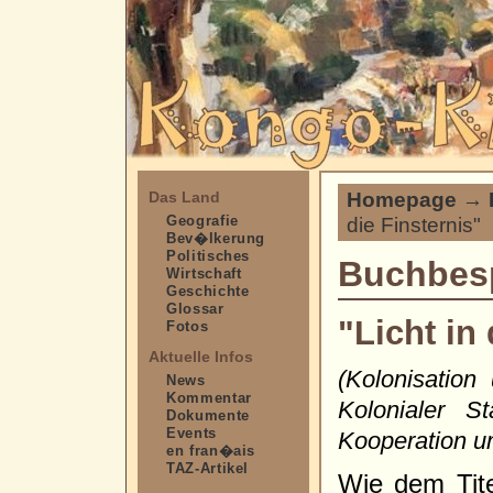
Homepage
→
Das Land
Geografie
die Finsternis"
Bev�lkerung
Politisches
Buchbes
Wirtschaft
Geschichte
Glossar
"Licht in 
Fotos
Aktuelle Infos
(Kolonisatio
News
Kommentar
Kolonialer S
Dokumente
Events
Kooperation un
en fran�ais
TAZ-Artikel
Wie dem Tite