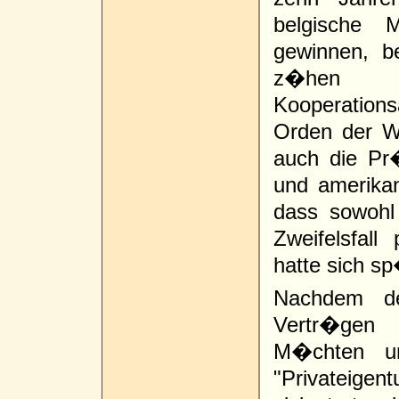
belgische 
gewinnen, b
z�hen 
Kooperation
Orden der W
auch die Pr
und amerikan
dass sowohl
Zweifelsfall
hatte sich s
Nachdem de
Vertr�gen
M�chten u
"Privateige