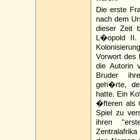
Die erste Fra
nach dem Urs
dieser Zeit
L�opold II
Kolonisierun
Vorwort des 
die Autorin
Bruder ihr
geh�rte, de
hatte. Ein Ko
�fteren als 
Spiel zu ve
ihren "er
Zentralafrik