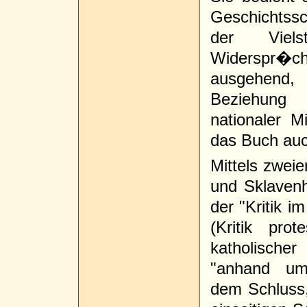
Geschichtssc
der Vielst
Widerspr�c
ausgehend,
Beziehung 
nationaler M
das Buch auch
Mittels zweie
und Sklavenh
der "Kritik 
(Kritik prot
katholisch
"anhand um
dem Schluss,