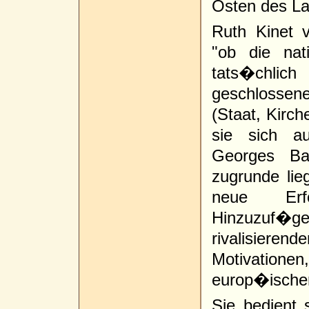
Osten des La
Ruth Kinet 
"ob die nat
tats�chlic
geschlossen
(Staat, Kirch
sie sich a
Georges Ba
zugrunde li
neue Erfo
Hinzuzuf�gen
rivalisie
Motivatio
europ�ischen
Sie bedient s