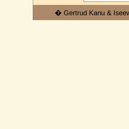
� Gertrud Kanu & Isee