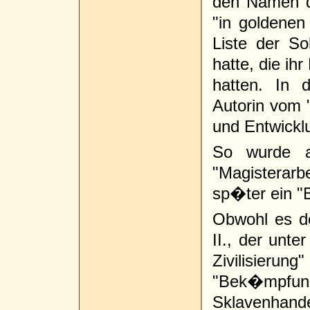
den Namen d
"in goldenen
Liste der So
hatte, die ih
hatten. In 
Autorin vom "
und Entwicklu
So wurde au
"Magisterarb
sp�ter ein "B
Obwohl es d
II., der unt
Zivilisierung
"Bek�mpf
Sklavenhand