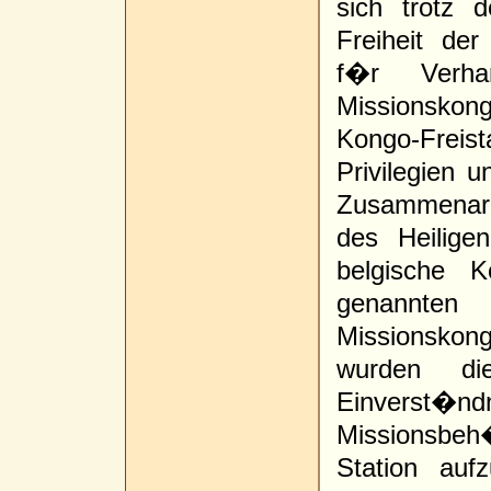
sich trotz 
Freiheit de
f�r Verha
Missionsko
Kongo-Freis
Privilegien 
Zusammenarb
des Heilige
belgische 
genannten
Missionskong
wurden d
Einverst
Missionsbeh
Station au