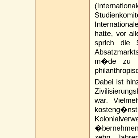
(Internat
Studienk
Internation
hatte, vor al
sprich die 
Absatzmarkts
m�de zu be
philanthropisc
Dabei ist hi
Zivilisierung
war. Vielmeh
kosteng
Kolonialve
�bernehmen
zehn Jahre