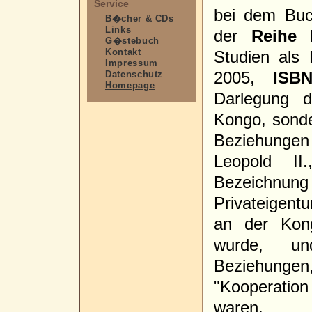
Service
bei dem Buch
B�cher & CDs
Links
der
Reihe 
G�stebuch
Kontakt
Studien als
Impressum
2005,
ISB
Datenschutz
Homepage
Darlegung d
Kongo, sonder
Beziehungen
Leopold I
Bezeichn
Privateigen
an der Kong
wurde, un
Beziehungen
"Kooperation
waren.