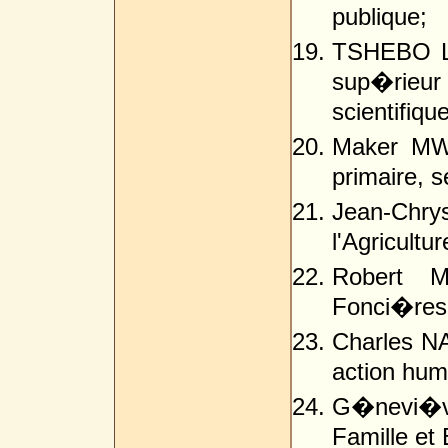
publique;
TSHEBO LO
sup�rieur
scientifique
Maker MWA
primaire, s
Jean-Chr
l'Agricult
Robert M
Fonci�res
Charles NA
action huma
G�nevi�v
Famille et 