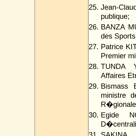
Jean-Clau
publique;
BANZA MUK
des Sports,
Patrice K
Premier mi
TUNDA Ya
Affaires E
Bismass 
ministre d
R�gionale
Egide N
D�centrali
SAKINA B