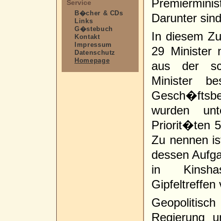
Premierminist
Service
B�cher & CDs
Darunter sin
Links
G�stebuch
In diesem Z
Kontakt
Impressum
29 Minister
Datenschutz
Homepage
aus der sc
Minister b
Gesch�ftsbe
wurden unt
Priorit�ten 5
Zu nennen is
dessen Aufga
in Kinshas
Gipfeltreffen
Geopolitis
Regierung u