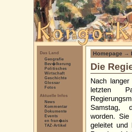
Homepage
→
Das Land
Geografie
Die Regie
Bev�lkerung
Politisches
Wirtschaft
Geschichte
Nach langer 
Glossar
Fotos
letzten Pa
Aktuelle Infos
Regierungs
News
Samstag, d
Kommentar
Dokumente
worden. Sie
Events
en fran�ais
geleitet und
TAZ-Artikel