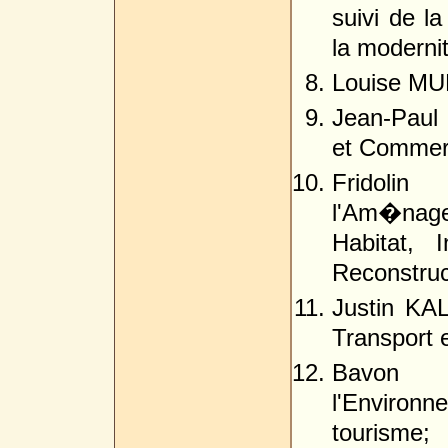
suivi de l
la moderni
Louise MUN
Jean-Paul
et Commer
Fridol
l'Am�nage
Habitat, I
Reconstruc
Justin KA
Transport 
Bavon 
l'Environn
tourisme;