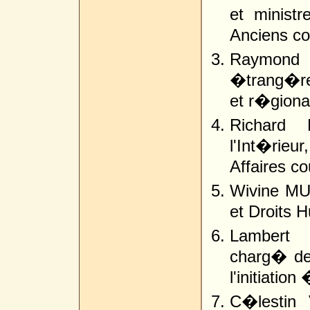
et minist
Anciens co
Raymond T
�trang�res
et r�giona
Richard
l'Int�rie
Affaires c
Wivine MU
et Droits 
Lambert 
charg� des
l'initiatio
C�lestin