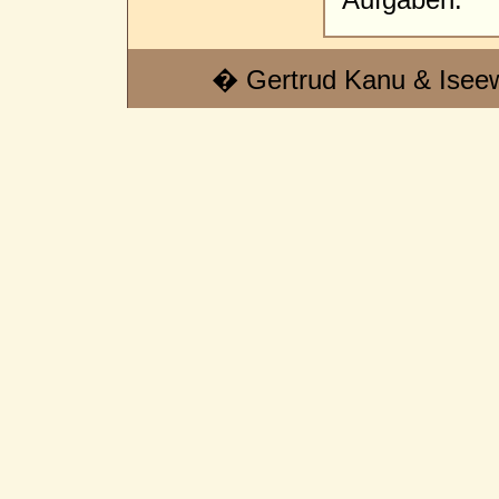
� Gertrud Kanu & Isee