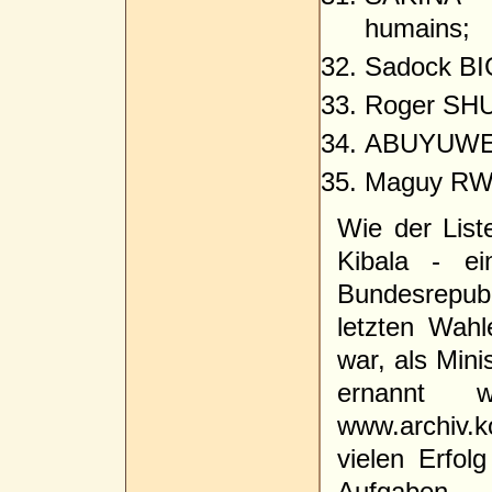
humains;
Sadock BIG
Roger SHU
ABUYUWE I
Maguy RWA
Wie der List
Kibala - e
Bundesrepu
letzten Wah
war, als Mini
ernannt 
www.archiv
vielen Erfol
Aufgaben.