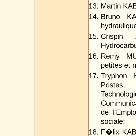
Martin KA
Bruno KA
hydrauliqu
Crispin
Hydrocarbu
Remy MUS
petites et
Tryphon 
Postes, 
Technolo
Communicat
de l'Empl
sociale;
F�lix KAB