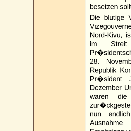
besetzen soll
Die blutige
Vizegouvern
Nord-Kivu, i
im Strei
Pr�sidentsc
28. Novemb
Republik Ko
Pr�sident 
Dezember Un
waren die 
zur�ckgestel
nun endlic
Ausnahme v