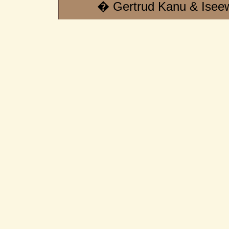
� Gertrud Kanu & Isee