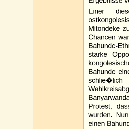
Ergebnisse v
Einer die
ostkongole
Mitondeke zu
Chancen ware
Bahunde-Ethn
starke Oppo
kongolesisc
Bahunde ein
schlie�lic
Wahlkreisa
Banyarwand
Protest, das
wurden. Nun
einen Bahund