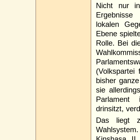
Nicht nur i
Ergebnisse
lokalen Geg
Ebene spielte
Rolle. Bei d
Wahlkommis
Parlaments
(Volkspartei
bisher ganze
sie allerdin
Parlament i
drinsitzt, ve
Das liegt 
Wahlsystem.
Kinshasa II