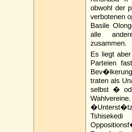
obwohl der 
verbotenen o
Basile Olon
alle ande
zusammen.
Es liegt abe
Parteien fas
Bev�lkerung 
traten als U
selbst � od
Wahlvereine
�Unterst�t
Tshiseke
Opposition