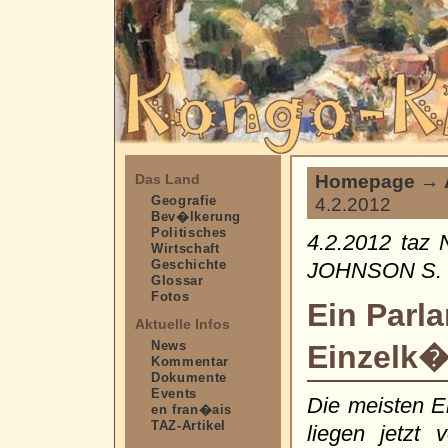
Homepage
→
Das Land
Geografie
4.2.2012
Bev�lkerung
Politisches
4.2.2012 taz 
Wirtschaft
Geschichte
JOHNSON S. 
Glossar
Fotos
Ein Parla
Aktuelle Infos
News
Einzelk
Kommentar
Dokumente
Events
Die meisten E
en fran�ais
TAZ-Artikel
liegen jetzt 