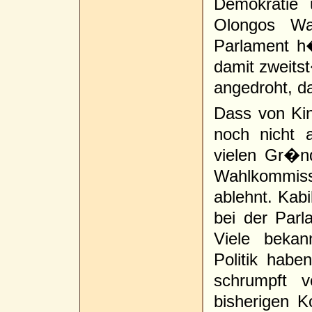
Demokratie u
Olongos Wa
Parlament h�
damit zweitst
angedroht, da
Dass von Kin
noch nicht 
vielen Gr�n
Wahlkommissi
ablehnt. Kab
bei der Par
Viele bekan
Politik habe
schrumpft 
bisherigen Ko