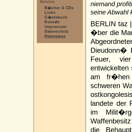
Service
niemand profit
B�cher & CDs
seine Abwahl 
Links
G�stebuch
Kontakt
BERLIN taz | 
Impressum
�ber die Mau
Datenschutz
Homepage
Abgeordnete
Dieudonn� B
Feuer, vie
entwickelten 
am fr�hen 
schweren Waf
ostkongole
landete der 
im Milit�rg
Waffenbesitz 
die Behaup