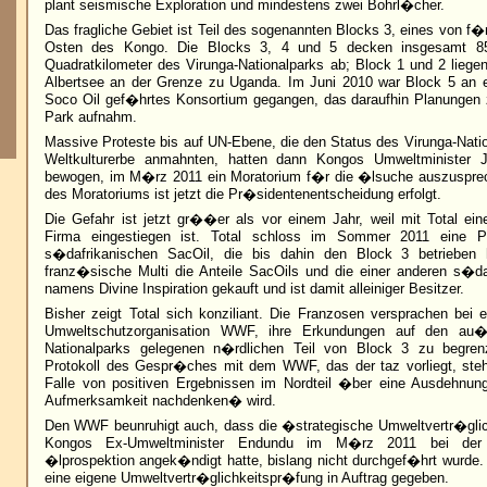
plant seismische Exploration und mindestens zwei Bohrl�cher.
Das fragliche Gebiet ist Teil des sogenannten Blocks 3, eines von f
Osten des Kongo. Die Blocks 3, 4 und 5 decken insgesamt 85
Quadratkilometer des Virunga-Nationalparks ab; Block 1 und 2 liege
Albertsee an der Grenze zu Uganda. Im Juni 2010 war Block 5 an ei
Soco Oil gef�hrtes Konsortium gegangen, das daraufhin Planungen 
Park aufnahm.
Massive Proteste bis auf UN-Ebene, die den Status des Virunga-Nati
Weltkulturerbe anmahnten, hatten dann Kongos Umweltminister
bewogen, im M�rz 2011 ein Moratorium f�r die �lsuche auszusprec
des Moratoriums ist jetzt die Pr�sidentenentscheidung erfolgt.
Die Gefahr ist jetzt gr��er als vor einem Jahr, weil mit Total ein
Firma eingestiegen ist. Total schloss im Sommer 2011 eine Pa
s�dafrikanischen SacOil, die bis dahin den Block 3 betrieben h
franz�sische Multi die Anteile SacOils und die einer anderen s�da
namens Divine Inspiration gekauft und ist damit alleiniger Besitzer.
Bisher zeigt Total sich konziliant. Die Franzosen versprachen bei 
Umweltschutzorganisation WWF, ihre Erkundungen auf den au�e
Nationalparks gelegenen n�rdlichen Teil von Block 3 zu begren
Protokoll des Gespr�ches mit dem WWF, das der taz vorliegt, steh
Falle von positiven Ergebnissen im Nordteil �ber eine Ausdehn
Aufmerksamkeit nachdenken� wird.
Den WWF beunruhigt auch, dass die �strategische Umweltvertr�gli
Kongos Ex-Umweltminister Endundu im M�rz 2011 bei der 
�lprospektion angek�ndigt hatte, bislang nicht durchgef�hrt wurde. 
eine eigene Umweltvertr�glichkeitspr�fung in Auftrag gegeben.