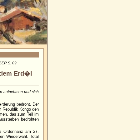
SER S. 09
l dem Erd�l
gen aufnehmen und sich
�rderung bedroht. Der
en Republik Kongo den
men, das zum Teil im
Aussterben bedrohten
de Ordonnanz am 27.
en Wiederwahl. Total