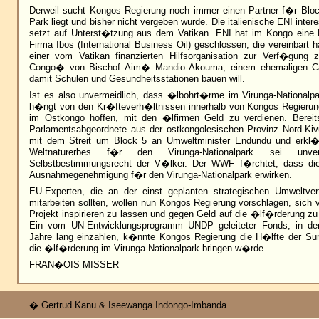
Derweil sucht Kongos Regierung noch immer einen Partner f�r Block
Park liegt und bisher nicht vergeben wurde. Die italienische ENI inter
setzt auf Unterst�tzung aus dem Vatikan. ENI hat im Kongo eine P
Firma Ibos (International Business Oil) geschlossen, die vereinbart ha
einer vom Vatikan finanzierten Hilfsorganisation zur Verf�gung z
Congo� von Bischof Aim� Mandio Akouma, einem ehemaligen Carit
damit Schulen und Gesundheitsstationen bauen will.
Ist es also unvermeidlich, dass �lbohrt�rme im Virunga-Nationalpa
h�ngt von den Kr�fteverh�ltnissen innerhalb von Kongos Regierung 
im Ostkongo hoffen, mit den �lfirmen Geld zu verdienen. Bereit
Parlamentsabgeordnete aus der ostkongolesischen Provinz Nord-K
mit dem Streit um Block 5 an Umweltminister Endundu und erkl�r
Weltnaturerbes f�r den Virunga-Nationalpark sei unv
Selbstbestimmungsrecht der V�lker. Der WWF f�rchtet, dass die 
Ausnahmegenehmigung f�r den Virunga-Nationalpark erwirken.
EU-Experten, die an der einst geplanten strategischen Umweltver
mitarbeiten sollten, wollen nun Kongos Regierung vorschlagen, sich
Projekt inspirieren zu lassen und gegen Geld auf die �lf�rderung zu 
Ein vom UN-Entwicklungsprogramm UNDP geleiteter Fonds, in d
Jahre lang einzahlen, k�nnte Kongos Regierung die H�lfte der S
die �lf�rderung im Virunga-Nationalpark bringen w�rde.
FRAN�OIS MISSER
� Gertrud Kanu & Iseewanga Indongo-Imbanda