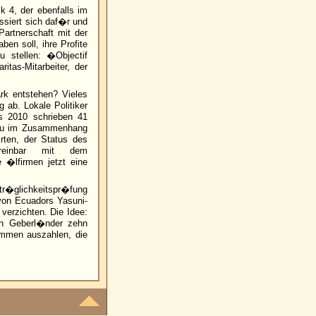
 4, der ebenfalls im
essiert sich daf�r und
artnerschaft mit der
ben soll, ihre Profite
u stellen: �Objectif
as-Mitarbeiter, der
rk entstehen? Vieles
ab. Lokale Politiker
s 2010 schrieben 41
ivu im Zusammenhang
ten, der Status des
ereinbar mit dem
�lfirmen jetzt eine
tr�glichkeitspr�fung
 von Ecuadors Yasuni-
verzichten. Die Idee:
en Geberl�nder zehn
ummen auszahlen, die