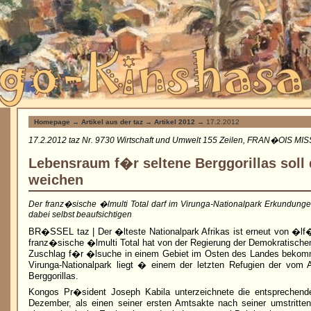
Homepage
→
Artikel aus der taz
→
Artikel 2012
→ 17.2.2012
17.2.2012 taz Nr. 9730 Wirtschaft und Umwelt 155 Zeilen, FRAN�OIS MIS
Lebensraum f�r seltene Berggorillas sol
weichen
Der franz�sische �lmulti Total darf im Virunga-Nationalpark Erkundun
dabei selbst beaufsichtigen
BR�SSEL taz | Der �lteste Nationalpark Afrikas ist erneut von �lf
franz�sische �lmulti Total hat von der Regierung der Demokratisch
Zuschlag f�r �lsuche in einem Gebiet im Osten des Landes bekom
Virunga-Nationalpark liegt � einem der letzten Refugien der vom 
Berggorillas.
Kongos Pr�sident Joseph Kabila unterzeichnete die entsprechen
Dezember, als einen seiner ersten Amtsakte nach seiner umstritten