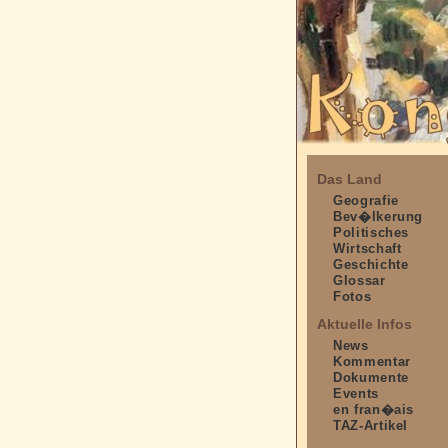
Das Land
Geografie
Bev�lkerung
Politisches
Wirtschaft
Geschichte
Glossar
Fotos
Aktuelle Infos
News
Kommentar
Dokumente
Events
en fran�ais
TAZ-Artikel