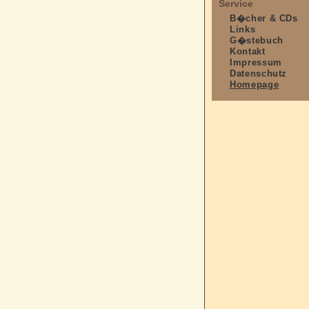
Service
B�cher & CDs
Links
G�stebuch
Kontakt
Impressum
Datenschutz
Homepage