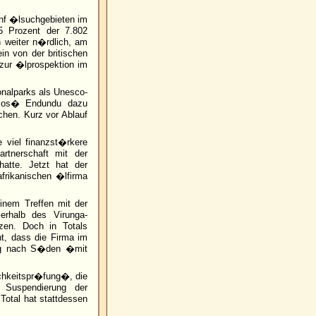
�nf �lsuchgebieten im
 Prozent der 7.802
n weiter n�rdlich, am
n von der britischen
zur �lprospektion im
onalparks als Unesco-
 Jos� Endundu dazu
hen. Kurz vor Ablauf
e viel finanzst�rkere
rtnerschaft mit der
atte. Jetzt hat der
frikanischen �lfirma
einem Treffen mit der
rhalb des Virunga-
zen. Doch in Totals
t, dass die Firma im
ung nach S�den �mit
chkeitspr�fung�, die
Suspendierung der
Total hat stattdessen