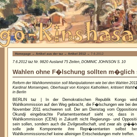
Homepage
→
Artikel aus der taz
→
Artikel 2012
→ 7.6.2012
7.6.2012 taz Nr. 9820 Ausland 75 Zeilen, DOMINIC JOHNSON S. 10
Wahlen ohne F�lschung sollten m�glich 
Reform der Wahlkommission soll Manipulationen wie bei den Wahlen 2011 
Kardinal Monsengwo, Oberhaupt von Kongos Katholiken, kritisiert Wahlf
in Berlin
BERLIN taz | In der Demokratischen Republik Kongo wir
Wahlkommission auf den Weg gebracht, die F�lschungen wie bei de
November 2011 erschweren soll. Der am Dienstag vom Opposition
Okundji eingebrachte Parlamentsentwurf sieht vor, dass i
Wahlkommission (CENI) in Zukunft nicht Regierungs- und Oppositio
sein sollen, sondern auch die Zivilgesellschaft, und zwar als gr�
solle jede Komponente ihre Repr�sentanten selbst b
Wahlkommissionschef keine alleinigen Entscheidungen mehr treffen.