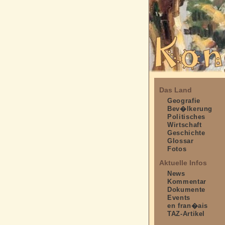
Das Land
Geografie
Bev�lkerung
Politisches
Wirtschaft
Geschichte
Glossar
Fotos
Aktuelle Infos
News
Kommentar
Dokumente
Events
en fran�ais
TAZ-Artikel