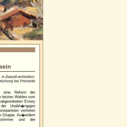
sein
in Zukunft verhindern.
�lschung bei Preisrede
d eine Reform der
n letzten Wahlen vom
sabgeordneten Emery
n der Unabh�ngigen
nsparteien vertreten
�te Gruppe. Au�erdem
estimmen und der