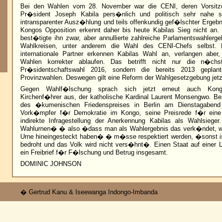
Bei den Wahlen vom 28. November war die CENI, deren Vorsitz
Pr�sident Joseph Kabila pers�nlich und politisch sehr nahe 
intransparenter Ausz�hlung und teils offenkundig gef�lschter Ergebni
Kongos Opposition erkennt daher bis heute Kabilas Sieg nicht an.
best�tigte ihn zwar, aber annullierte zahlreiche Parlamentswahlerg
Wahlkreisen, unter anderem die Wahl des CENI-Chefs selbst.
internationale Partner erkennen Kabilas Wahl an, verlangen abe
Wahlen korrekter ablaufen. Das betrifft nicht nur die n�chs
Pr�sidentschaftswahl 2016, sondern die bereits 2013 gepla
Provinzwahlen. Deswegen gilt eine Reform der Wahlgesetzgebung jetzt 
Gegen Wahlf�lschung sprach sich jetzt erneut auch Kongos
Kirchenf�hrer aus, der katholische Kardinal Laurent Monsengwo. B
des �kumenischen Friedenspreises in Berlin am Dienstagabend
Vork�mpfer f�r Demokratie im Kongo, seine Preisrede f�r eine 
indirekte Infragestellung der Anerkennung Kabilas als Wahlsiege
Wahlurnen� � also �dass man als Wahlergebnis das verk�ndet, wa
Urne hineingesteckt haben� � m�sse respektiert werden, �sonst ist
bedroht und das Volk wird nicht vers�hnt�. Einen Staat auf einer 
ein Freibrief f�r F�lschung und Betrug insgesamt.
DOMINIC JOHNSON
� Gertrud Kanu & Iseewanga Indongo-Imbanda