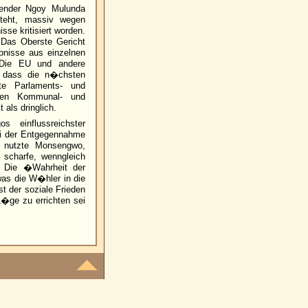
ender Ngoy Mulunda
steht, massiv wegen
sse kritisiert worden.
 Das Oberste Gericht
ebnisse aus einzelnen
 Die EU und andere
r, dass die n�chsten
te Parlaments- und
nten Kommunal- und
als dringlich.
 einflussreichster
ei der Entgegennahme
 nutzte Monsengwo,
scharfe, wenngleich
r. Die �Wahrheit der
s die W�hler in die
 der soziale Frieden
L�ge zu errichten sei