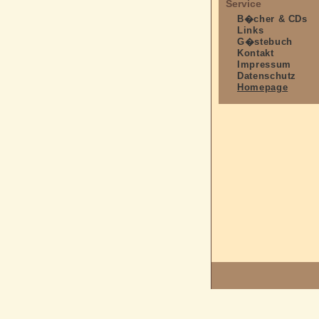
Service
B�cher & CDs
Links
G�stebuch
Kontakt
Impressum
Datenschutz
Homepage