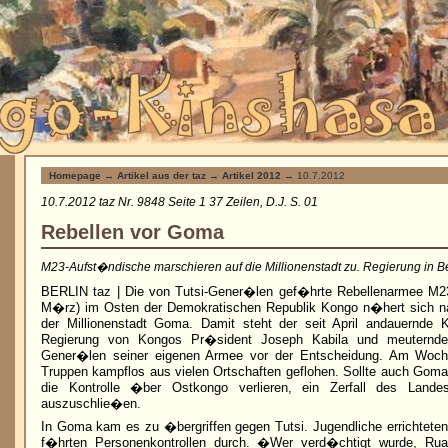
Homepage
→
Artikel aus der taz
→
Artikel 2012
→ 10.7.2012
10.7.2012 taz Nr. 9848 Seite 1 37 Zeilen, D.J. S. 01
Rebellen vor Goma
M23-Aufst�ndische marschieren auf die Millionenstadt zu. Regierung in 
BERLIN taz | Die von Tutsi-Gener�len gef�hrte Rebellenarmee M2
M�rz) im Osten der Demokratischen Republik Kongo n�hert sich n
der Millionenstadt Goma. Damit steht der seit April andauernde K
Regierung von Kongos Pr�sident Joseph Kabila und meuternden
Gener�len seiner eigenen Armee vor der Entscheidung. Am Woch
Truppen kampflos aus vielen Ortschaften geflohen. Sollte auch Goma
die Kontrolle �ber Ostkongo verlieren, ein Zerfall des Land
auszuschlie�en.
In Goma kam es zu �bergriffen gegen Tutsi. Jugendliche errichtete
f�hrten Personenkontrollen durch. �Wer verd�chtigt wurde, Rua