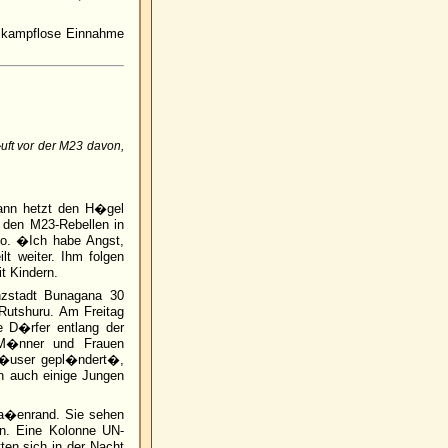
e kampflose Einnahme
uft vor der M23 davon,
Mann hetzt den H�gel
r den M23-Rebellen in
go. �Ich habe Angst,
t weiter. Ihm folgen
t Kindern.
nzstadt Bunagana 30
 Rutshuru. Am Freitag
 D�rfer entlang der
 M�nner und Frauen
H�user gepl�ndert�,
n auch einige Jungen
a�enrand. Sie sehen
n. Eine Kolonne UN-
tten sich in der Nacht