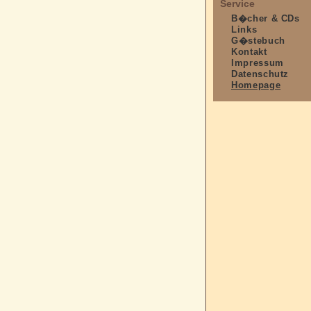
Service
B�cher & CDs
Links
G�stebuch
Kontakt
Impressum
Datenschutz
Homepage