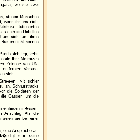
agana, wo sie zwei
hen, stehen Menschen
 wenn ihr uns nicht
tshuru stationierten
ass sich die Rebellen
d um sich, um ihren
n Namen nicht nennen
�
taub sich legt, kehrt
astig ihre Matratzen
gen Kolonne von UN-
entfernten Vorstadt
en sich.
Stra�en. Mit schier
ru an. Schnurstracks
or die Soldaten der
 die Gassen, um die
ion einfinden m�ssen.
 Anschlag. Als die
s seien sie bei einer
, eine Ansprache auf
k�ndigt er an, seine