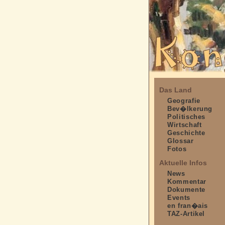
Das Land
Geografie
Bev�lkerung
Politisches
Wirtschaft
Geschichte
Glossar
Fotos
Aktuelle Infos
News
Kommentar
Dokumente
Events
en fran�ais
TAZ-Artikel