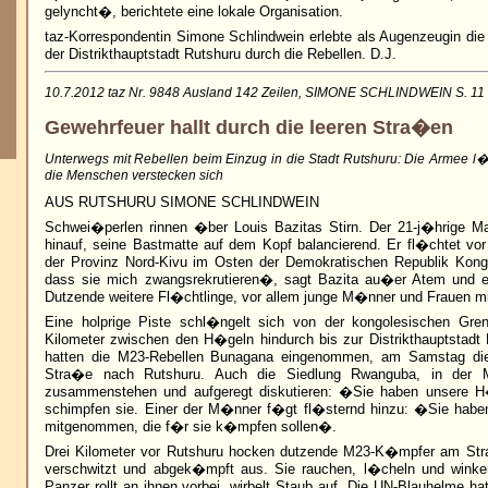
gelyncht�, berichtete eine lokale Organisation.
taz-Korrespondentin Simone Schlindwein erlebte als Augenzeugin di
der Distrikthauptstadt Rutshuru durch die Rebellen. D.J.
10.7.2012 taz Nr. 9848 Ausland 142 Zeilen, SIMONE SCHLINDWEIN S. 11
Gewehrfeuer hallt durch die leeren Stra�en
Unterwegs mit Rebellen beim Einzug in die Stadt Rutshuru: Die Armee l�
die Menschen verstecken sich
AUS RUTSHURU SIMONE SCHLINDWEIN
Schwei�perlen rinnen �ber Louis Bazitas Stirn. Der 21-j�hrige 
hinauf, seine Bastmatte auf dem Kopf balancierend. Er fl�chtet vo
der Provinz Nord-Kivu im Osten der Demokratischen Republik Kon
dass sie mich zwangsrekrutieren�, sagt Bazita au�er Atem und eil
Dutzende weitere Fl�chtlinge, vor allem junge M�nner und Frauen mi
Eine holprige Piste schl�ngelt sich von der kongolesischen Gre
Kilometer zwischen den H�geln hindurch bis zur Distrikthauptstadt
hatten die M23-Rebellen Bunagana eingenommen, am Samstag die
Stra�e nach Rutshuru. Auch die Siedlung Rwanguba, in der
zusammenstehen und aufgeregt diskutieren: �Sie haben unsere 
schimpfen sie. Einer der M�nner f�gt fl�sternd hinzu: �Sie habe
mitgenommen, die f�r sie k�mpfen sollen�.
Drei Kilometer vor Rutshuru hocken dutzende M23-K�mpfer am Str
verschwitzt und abgek�mpft aus. Sie rauchen, l�cheln und winke
Panzer rollt an ihnen vorbei, wirbelt Staub auf. Die UN-Blauhelme ha