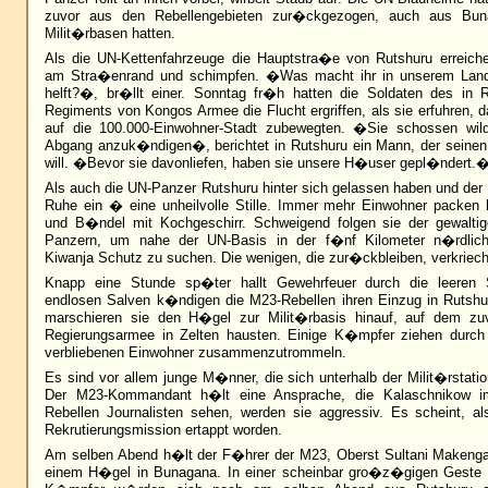
zuvor aus den Rebellengebieten zur�ckgezogen, auch aus Bun
Milit�rbasen hatten.
Als die UN-Kettenfahrzeuge die Hauptstra�e von Rutshuru erreic
am Stra�enrand und schimpfen. �Was macht ihr in unserem Land,
helft?�, br�llt einer. Sonntag fr�h hatten die Soldaten des in Ru
Regiments von Kongos Armee die Flucht ergriffen, als sie erfuhren, d
auf die 100.000-Einwohner-Stadt zubewegten. �Sie schossen wil
Abgang anzuk�ndigen�, berichtet in Rutshuru ein Mann, der seine
will. �Bevor sie davonliefen, haben sie unsere H�user gepl�ndert.
Als auch die UN-Panzer Rutshuru hinter sich gelassen haben und der S
Ruhe ein � eine unheilvolle Stille. Immer mehr Einwohner packen h
und B�ndel mit Kochgeschirr. Schweigend folgen sie der gewalti
Panzern, um nahe der UN-Basis in der f�nf Kilometer n�rdlich 
Kiwanja Schutz zu suchen. Die wenigen, die zur�ckbleiben, verkriech
Knapp eine Stunde sp�ter hallt Gewehrfeuer durch die leeren 
endlosen Salven k�ndigen die M23-Rebellen ihren Einzug in Rutshu
marschieren sie den H�gel zur Milit�rbasis hinauf, auf dem zuv
Regierungsarmee in Zelten hausten. Einige K�mpfer ziehen durch
verbliebenen Einwohner zusammenzutrommeln.
Es sind vor allem junge M�nner, die sich unterhalb der Milit�rstat
Der M23-Kommandant h�lt eine Ansprache, die Kalaschnikow im
Rebellen Journalisten sehen, werden sie aggressiv. Es scheint, al
Rekrutierungsmission ertappt worden.
Am selben Abend h�lt der F�hrer der M23, Oberst Sultani Makenga
einem H�gel in Bunagana. In einer scheinbar gro�z�gigen Geste 