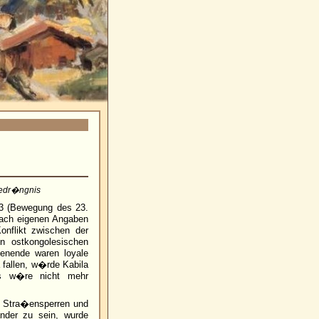
Bedr�ngnis
3 (Bewegung des 23.
ach eigenen Angaben
onflikt zwischen der
 ostkongolesischen
enende waren loyale
 fallen, w�rde Kabila
es w�re nicht mehr
n Stra�ensperren und
nder zu sein, wurde