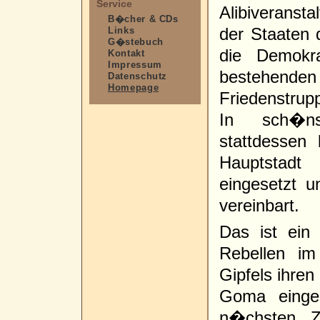
Service
Alibiveranst
B�cher & CDs
der Staaten
Links
G�stebuch
die Demokr
Kontakt
Impressum
bestehenden
Datenschutz
Homepage
Friedenstrupp
In sch�ns
stattdessen
Hauptstad
eingesetzt u
vereinbart.
Das ist ein
Rebellen im
Gipfels ihren
Goma einges
n�chsten Ze