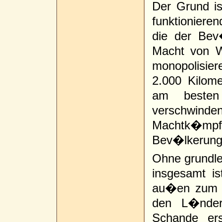
Der Grund is
funktionieren
die der Bev
Macht von W
monopolisier
2.000 Kilome
am besten
verschwinde
Machtk�mpf
Bev�lkerung
Ohne grundle
insgesamt is
au�en zum Sc
den L�nder
Schande ers