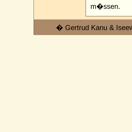
m�ssen.
� Gertrud Kanu & Isee