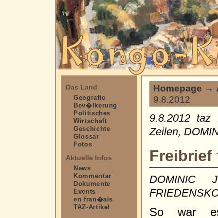
Homepage
→
Das Land
Geografie
9.8.2012
Bev�lkerung
Politisches
9.8.2012 taz
Wirtschaft
Geschichte
Zeilen, DOMI
Glossar
Fotos
Freibrief
Aktuelle Infos
News
Kommentar
DOMINIC 
Dokumente
FRIEDENSK
Events
en fran�ais
TAZ-Artikel
So war es