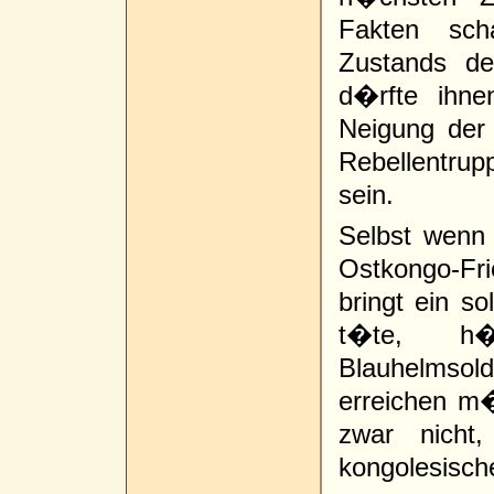
Fakten sch
Zustands de
d�rfte ihne
Neigung der
Rebellentrup
sein.
Selbst wenn
Ostkongo-Fr
bringt ein s
t�te, h
Blauhelmso
erreichen m�
zwar nicht
kongolesische