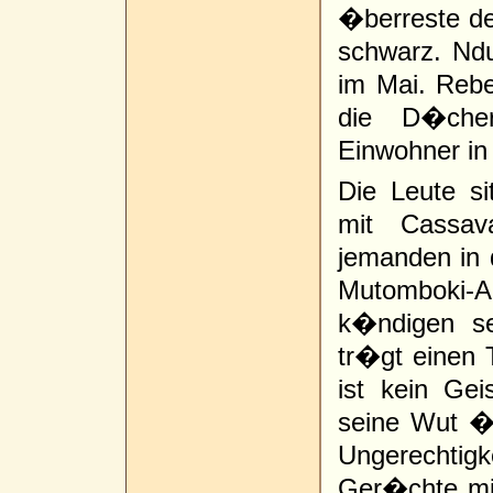
�berreste d
schwarz. Ndu
im Mai. Rebe
die D�cher
Einwohner i
Die Leute si
mit Cassava
jemanden in 
Mutomboki
k�ndigen se
tr�gt einen 
ist kein Geis
seine Wut �b
Ungerechtigke
Ger�chte mi