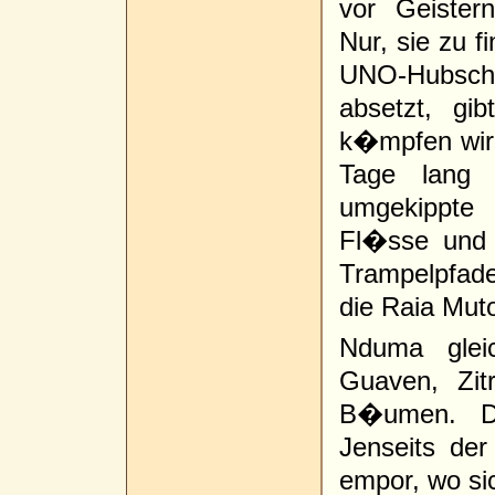
vor Geiste
Nur, sie zu fi
UNO-Hubsch
absetzt, gi
k�mpfen wir
Tage lang 
umgekippte
Fl�sse und
Trampelpfade
die Raia Mut
Nduma glei
Guaven, Zi
B�umen. Do
Jenseits de
empor, wo sic