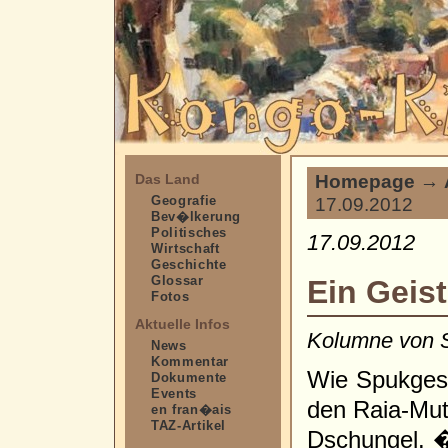
Homepage
→
Das Land
Geografie
17.09.2012
Bev�lkerung
Politisches
17.09.2012
Wirtschaft
Geschichte
Glossar
Ein Geist
Fotos
Aktuelle Infos
Kolumne von 
News
Kommentar
Wie Spukgesc
Dokumente
Events
den Raia-Mut
en fran�ais
TAZ-Artikel
Dschungel. 