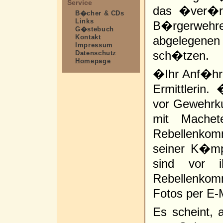
Service
das �ver�rg
B�cher & CDs
Links
B�rgerweh
G�stebuch
Kontakt
abgelegen
Impressum
sch�tzen.
Datenschutz
Homepage
�Ihr Anf�hre
Ermittlerin
vor Gewehrk
mit Machet
Rebellenkomm
seiner K�mp
sind vor 
Rebellenkom
Fotos per E-
Es scheint,