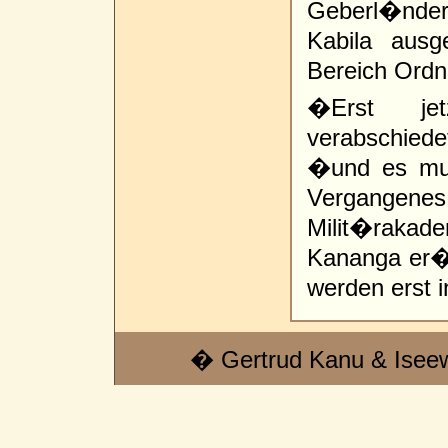
Geberl�nder
Kabila aus
Bereich Ordn
�Erst je
verabschiede
�und es mu
Vergange
Milit�rakade
Kananga er�f
werden erst i
� Gertrud Kanu & Isee