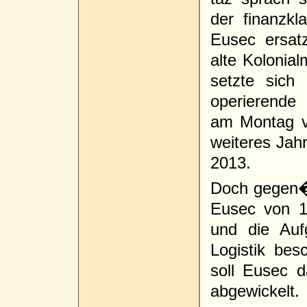
der finanzk
Eusec ersat
alte Kolonia
setzte sich
operierende 
am Montag v
weiteres Jah
2013.
Doch gegen�
Eusec von 1
und die Auf
Logistik bes
soll Eusec 
abgewickelt.