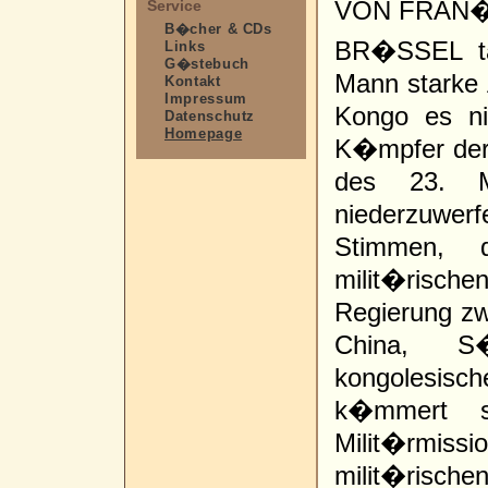
VON FRAN�
Service
B�cher & CDs
BR�SSEL ta
Links
G�stebuch
Mann starke
Kontakt
Impressum
Kongo es ni
Datenschutz
Homepage
K�mpfer der
des 23. 
niederzuwer
Stimmen, d
milit�risc
Regierung zwe
China, S�
kongolesisch
k�mmert s
Milit�rmis
milit�rische