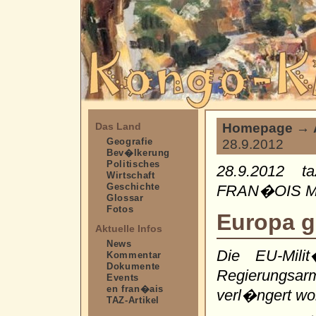
Homepage
→
Das Land
Geografie
28.9.2012
Bev�lkerung
Politisches
28.9.2012 t
Wirtschaft
Geschichte
FRAN�OIS MI
Glossar
Fotos
Europa g
Aktuelle Infos
News
Die EU-Mili
Kommentar
Dokumente
Regierungsarm
Events
en fran�ais
verl�ngert wor
TAZ-Artikel