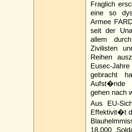
Fraglich ers
eine so dys
Armee FARDC
seit der Un
allem durc
Zivilisten u
Reihen ausz
Eusec-Jahre
gebracht h
Aufst�nde 
gehen nach w
Aus EU-Sich
Effektivit�t
Blauhelmmis
18.000 Sold