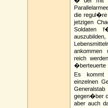
� der mit s
Parallelarme
die regul�r
jetzigen Cha
Soldaten 
auszubilden,
Lebensmitte
ankommen un
reich werden
�berteuerte
Es kommt v
einzelnen G
Generalsta
gegen�ber de
aber auch da