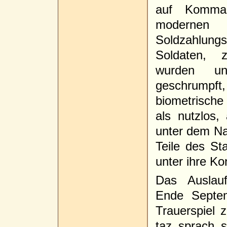
auf Komman
modern
Soldzahlun
Soldaten, 
wurden un
geschrumpft
biometrische
als nutzlos,
unter dem Na
Teile des St
unter ihre Ko
Das Auslau
Ende Septem
Trauerspiel 
taz sprach 