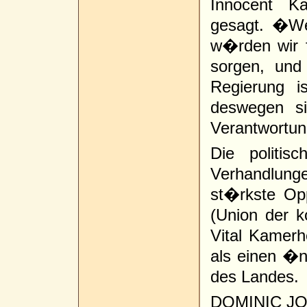
Innocent K
gesagt. �W
w�rden wir 
sorgen, und
Regierung i
deswegen s
Verantwortu
Die politis
Verhandlunge
st�rkste Op
(Union der k
Vital Kamer
als einen �n
des Landes.
DOMINIC J