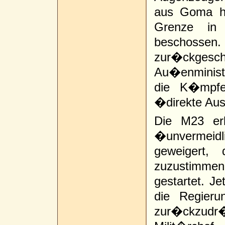
aus Goma he
Grenze in 
beschoss
zur�ckgesch
Au�enminist
die K�mpf
�direkte Au
Die M23 er
�unvermeid
geweigert, 
zuzustimmen
gestartet. Je
die Regier
zur�ckzu