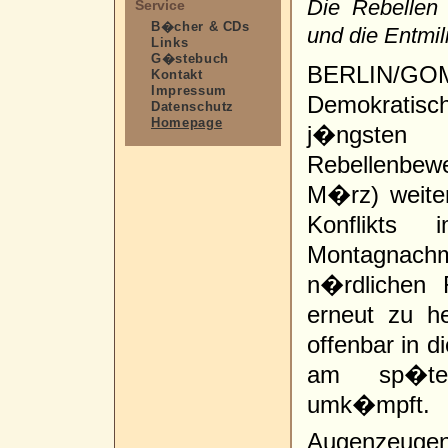
Die Rebellen 
Service
B�cher & CDs
und die Entmil
Links
G�stebuch
BERLIN/G
Kontakt
Impressum
Demokratisch
Datenschutz
Homepage
j�ngste
Rebellenbe
M�rz) weite
Konflikt
Montagnac
n�rdlichen 
erneut zu h
offenbar in d
am sp�ten
umk�mpft.
Augenzeugen