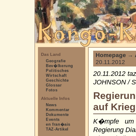
Homepage
→
Das Land
Geografie
20.11.2012
Bev�lkerung
Politisches
20.11.2012 ta
Wirtschaft
Geschichte
JOHNSON / S
Glossar
Fotos
Regierun
Aktuelle Infos
auf Krieg
News
Kommentar
Dokumente
Events
K�mpfe um 
en fran�ais
Regierung Dia
TAZ-Artikel