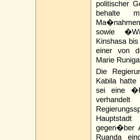
politischer
behalte m
Ma�nahmen z
sowie �Wi
Kinshasa bis
einer von d
Marie Runiga
Die Regier
Kabila hatt
sei eine �F
verhande
Regierungs
Hauptstad
gegen�ber A
Ruanda eing