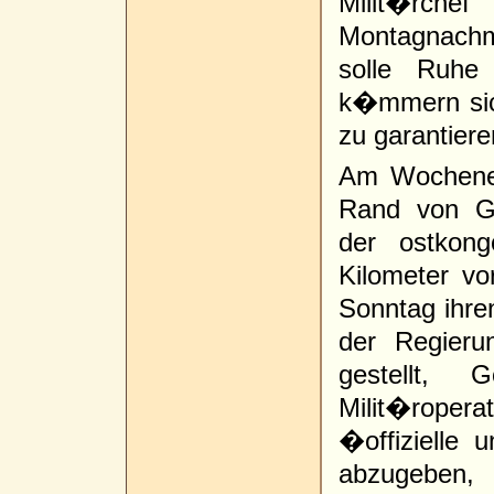
Milit�r
Montagnachm
solle Ruhe
k�mmern sic
zu garantier
Am Wochenen
Rand von G
der ostkong
Kilometer vo
Sonntag ihr
der Regieru
gestellt, 
Milit�roper
�offizielle 
abzugeben,