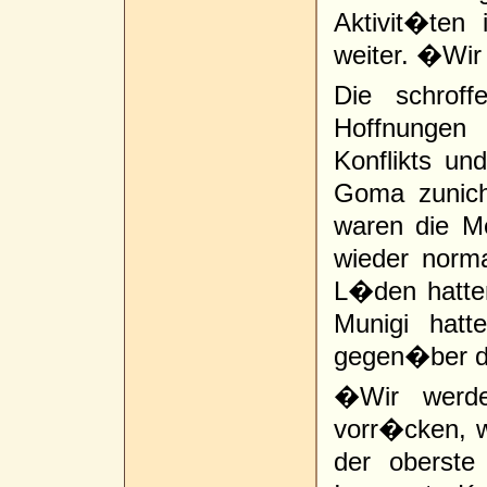
Aktivit�te
weiter. �Wir
Die schrof
Hoffnungen
Konflikts un
Goma zunich
waren die 
wieder norm
L�den hatten
Munigi hatt
gegen�ber de
�Wir werd
vorr�cken, w
der oberst