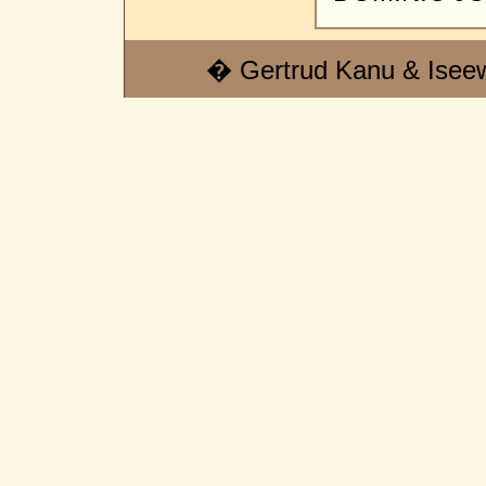
� Gertrud Kanu & Isee