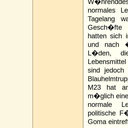
W�hrendde
normales Le
Tagelang w
Gesch�fte 
hatten sich
und nach �
L�den, di
Lebensmitte
sind jedoch
Blauhelmtrupp
M23 hat an
m�glich eine 
normale L
politische 
Goma eintref