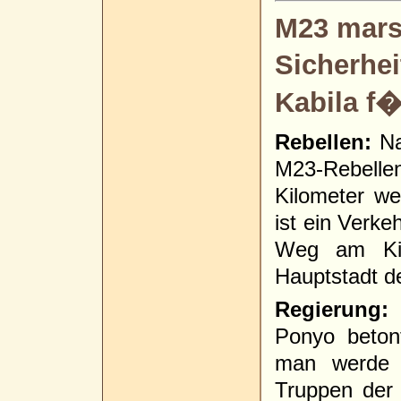
M23 marsc
Sicherhei
Kabila f
Rebellen:
Na
M23-Rebelle
Kilometer we
ist ein Verke
Weg am Kiv
Hauptstadt d
Regierung:
K
Ponyo beton
man werde w
Truppen der