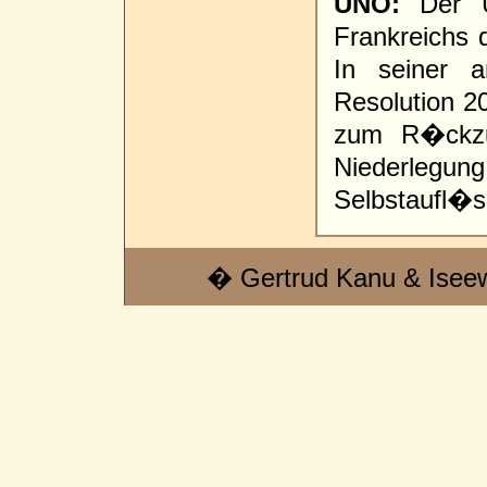
UNO:
Der UN
Frankreichs 
In seiner a
Resolution 20
zum R�ckzu
Niederle
Selbstaufl�su
� Gertrud Kanu & Isee