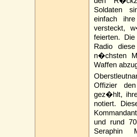
den R�ckzu
Soldaten si
einfach ihr
versteckt, 
feierten. D
Radio diese
n�chsten M
Waffen abzu
Oberstleutn
Offizier d
gez�hlt, ihr
notiert. Die
Kommandantu
und rund 70
Seraphin 