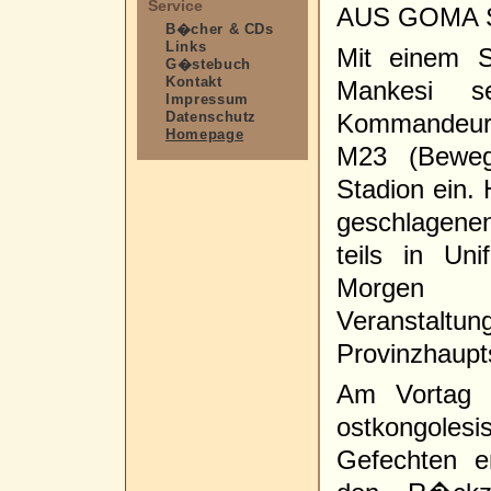
Service
AUS GOMA 
B�cher & CDs
Links
Mit einem S
G�stebuch
Kontakt
Mankesi s
Impressum
Datenschutz
Kommandeure
Homepage
M23 (Beweg
Stadion ein. 
geschlagenen
teils in U
Morgen 
Veransta
Provinzhaupt
Am Vortag 
ostkongoles
Gefechten e