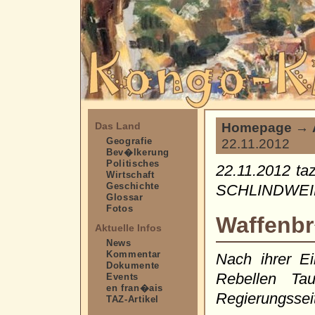
Homepage
→
Das Land
Geografie
22.11.2012
Bev�lkerung
Politisches
22.11.2012 ta
Wirtschaft
Geschichte
SCHLINDWEIN
Glossar
Fotos
Waffenbr
Aktuelle Infos
News
Kommentar
Nach ihrer 
Dokumente
Rebellen Ta
Events
en fran�ais
Regierungssei
TAZ-Artikel