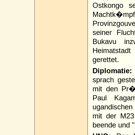
Ostkongo s
Machtk�mpf
Provinzgouv
seiner Flu
Bukavu inz
Heimatstad
gerettet.
Diplomatie:
sprach gest
mit den Pr�
Paul Kaga
ugandischen
mit der M23 
beende und "