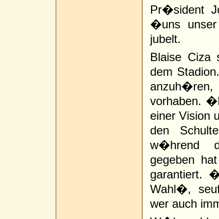
Pr�sident J
�uns unser
jubelt.
Blaise Ciza
dem Stadion.
anzuh�ren
vorhaben. �N
einer Vision 
den Schult
w�hrend d
gegeben hat
garantiert.
Wahl�, seuf
wer auch imm