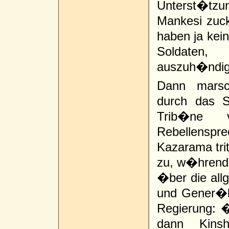
Unterst�tz
Mankesi zuck
haben ja kein
Soldaten,
auszuh�ndig
Dann marsch
durch das S
Trib�ne 
Rebellensp
Kazarama trit
zu, w�hrend 
�ber die allg
und Gener�l
Regierung: 
dann Kinsh