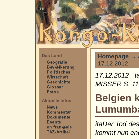
Homepage
→
Das Land
Geografie
17.12.2012
Bev�lkerung
Politisches
17.12.2012 
Wirtschaft
Geschichte
MISSER S. 11
Glossar
Fotos
Belgien 
Aktuelle Infos
Lumumba 
News
Kommentar
Dokumente
Events
itaDer Tod de
en fran�ais
kommt nun endl
TAZ-Artikel