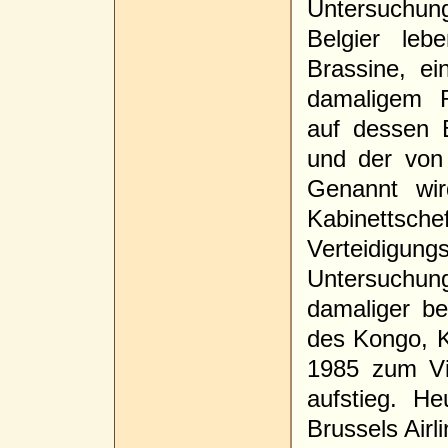
Untersuchu
Belgier le
Brassine, e
damaligem 
auf dessen 
und der von
Genannt wi
Kabine
Verteidi
Untersuchu
damaliger be
des Kongo, K
1985 zum Vi
aufstieg. Heu
Brussels Airl