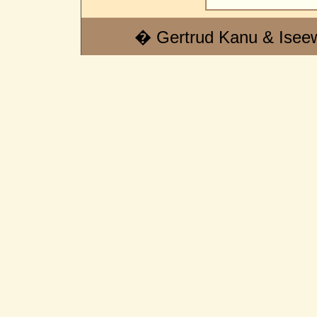
� Gertrud Kanu & Isee