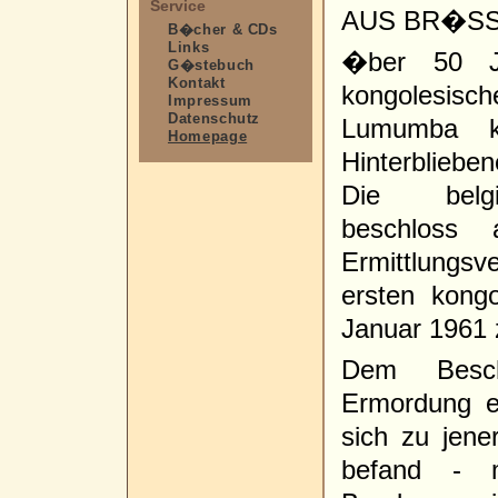
Service
AUS BR�SS
B�cher & CDs
Links
�ber 50 J
G�stebuch
Kontakt
kongolesisc
Impressum
Datenschutz
Lumumba k
Homepage
Hinterbliebe
Die belgis
beschloss 
Ermittlungsv
ersten kong
Januar 1961 
Dem Besch
Ermordung e
sich zu jene
befand - m