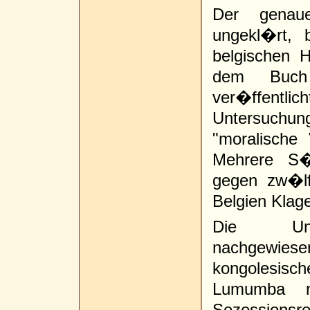
Der genaue
ungekl�rt, 
belgischen H
dem Buch 
ver�ffentl
Untersuchun
"moralische 
Mehrere S�
gegen zw�lf
Belgien Klage
Die Unte
nachgewies
kongolesis
Lumumba n
Sezessionsr