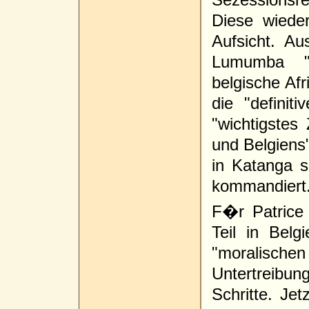
Diese wieder
Aufsicht. Au
Lumumba "
belgische Afr
die "definit
"wichtigstes
und Belgien
in Katanga s
kommandiert
F�r Patrice
Teil in Belg
"moralischen
Untertreibun
Schritte. Jet