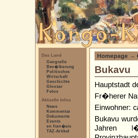
Homepage
→
Das Land
Geografie
Bukavu
Bev�lkerung
Politisches
Wirtschaft
Geschichte
Hauptstadt d
Glossar
Fotos
Fr�herer Na
Aktuelle Infos
Einwohner: c
News
Kommentar
Dokumente
Bukavu wurd
Events
en fran�ais
Jahren l
TAZ-Artikel
Provinzhaup